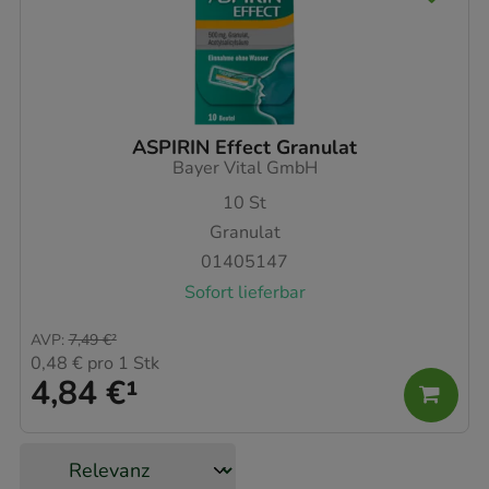
ASPIRIN Effect Granulat
Bayer Vital GmbH
10
St
Granulat
01405147
Sofort lieferbar
AVP
:
7,49 €
²
0,48 €
pro 1 Stk
4,84 €
¹