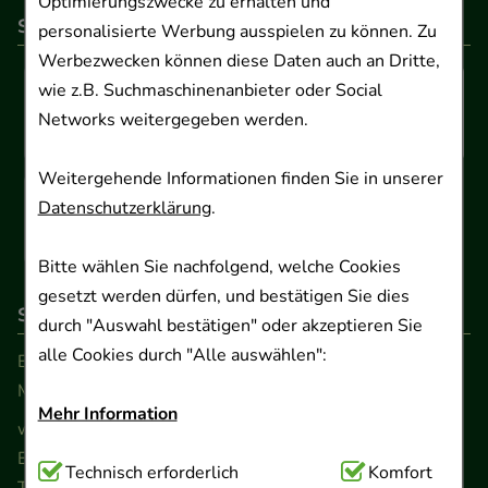
Optimierungszwecke zu erhalten und
So können Sie bezahlen
personalisierte Werbung ausspielen zu können. Zu
Werbezwecken können diese Daten auch an Dritte,
wie z.B. Suchmaschinenanbieter oder Social
Networks weitergegeben werden.
Weitergehende Informationen finden Sie in unserer
Datenschutzerklärung
.
Bitte wählen Sie nachfolgend, welche Cookies
gesetzt werden dürfen, und bestätigen Sie dies
So erreichen Sie uns
durch "Auswahl bestätigen" oder akzeptieren Sie
alle Cookies durch "Alle auswählen":
Beratung und Kundenservice:
Montag - Freitag von 9.00 bis 17.00 Uhr
Mehr Information
www.ApoSalis.de
· E-Mail:
info@ApoSalis.de
Ernst-August-Platz 2 · 30159 Hannover
Technisch Notwendig:
Technisch erforderlich
Hierbei handelt es sich um
Komfort
Telefon 0511 89 71 80 0 · Fax 0511 89 71 80 11