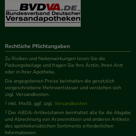
unserer Website sammeln, mit deren Hilfe wir
unsere Website weiter für Sie optimieren können,
den Inhalt auf unserer Website aber auch die
Werbung auf Drittseiten möglichst relevant für Sie
zu gestalten. Bitte beachten Sie, dass Daten hierfür
Rechtliche Pflichtangaben
teilweise an Dritte wie z.B. Google oder soziale
Medien übertragen werden.
Zu Risiken und Nebenwirkungen lesen Sie die
Packungsbeilage und fragen Sie Ihre Ärztin, Ihren Arzt
oder in Ihrer Apotheke.
Die angegebenen Preise beinhalten die gesetzlich
vorgeschriebene Mehrwertsteuer und verstehen sich
zzgl. Versandkosten.
1
inkl. MwSt. ggf. zzgl.
Versandkosten
2
Der ABDA-Artikelstamm beinhaltet alle für die Abgabe
und Abrechnung von Arzneimitteln und anderen Artikeln
des apothekenüblichen Sortiments erforderlichen
Informationen.