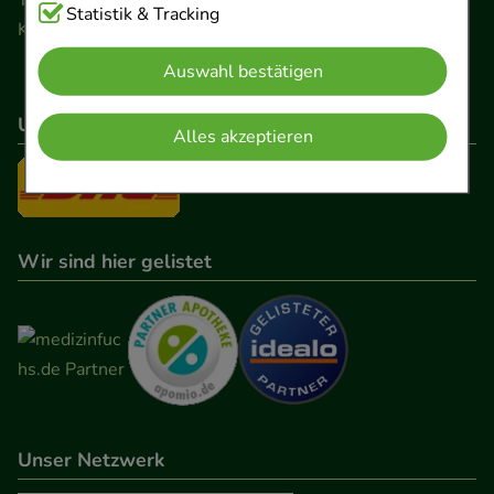
Cookies, die für die Grundfunktionen unserer
Statistik & Tracking
Kontaktformular
Website notwendig sind (z.B. Navigation,
Auswahl bestätigen
Warenkorb, Kundenkonto), weshalb auf diese nicht
verzichtet werden kann.
Unser Versanddienstleister
Alles akzeptieren
Komfort:
Diese Cookies werden genutzt um das
Einkaufserlebnis noch ansprechender zu gestalten,
beispielsweise für die Wiedererkennung des
Besuchers oder unsere Seite an bevorzugte
Wir sind hier gelistet
Verhaltensweisen (z.B. Spracheinstellung)
anzupassen. Komfort-Cookies ermöglichen es uns
auch auf Ihre Bedürfnisse zugeschrittene Inhalte
anzuzeigen und unser Partnerprogramm zu
betreiben.
Unser Netzwerk
Statistik & Tracking:
Hierüber lassen sich
Informationen über die Art und Weise der Nutzung