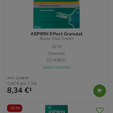
ASPIRIN Effect Granulat
Bayer Vital GmbH
20
St
Granulat
01743631
Sofort lieferbar
AVP
:
12,48 €
²
0,42 €
pro 1 Stk
8,34 €
¹
-
35,5%