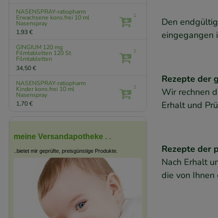
NASENSPRAY-ratiopharm
1
Erwachsene kons.frei
10 ml
Den endgültig
Nasenspray
1,93 €
eingegangen i
GINGIUM 120 mg
1
Filmtabletten
120 St
Filmtabletten
34,50 €
Rezepte der 
NASENSPRAY-ratiopharm
1
Kinder kons.frei
10 ml
Wir rechnen d
Nasenspray
Erhalt und Pr
1,70 €
meine Versandapotheke . .
Rezepte der p
..bietet mir geprüfte, preisgünstige Produkte.
Nach Erhalt u
die von Ihnen