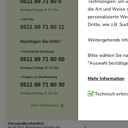
0511 89 71 80 0
Technologien, um u
die Art und Weise 
Montag–Freitag: 9–17 Uhr
personalisierte We
• Per Fax
Dritte, wie z.B. S
0511 89 71 80 11
Weitergehende Info
Benötigen Sie Hilfe?
• Persönliche Beratung
Bitte wählen Sie n
0511 89 71 80 00
"Auswahl bestätigen
Montag–Freitag: 9–17 Uhr
• Fragen zur Buchhaltung
Mehr Information
0511 89 71 80 30
Technisch Notwend
Technisch erford
Montag–Freitag: 9–15 Uhr
Website notwendig 
Jetzt informieren
verzichtet werden 
Versandkostenfrei
Komfort:
Diese Coo
Ab 49,99 € Bestellwert entfallen die