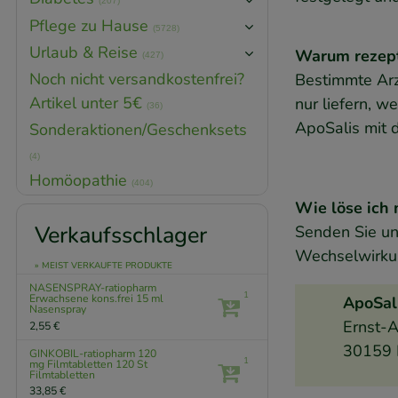
(207)
Pflege zu Hause
(5728)
Urlaub & Reise
Warum rezept
(427)
Noch nicht versandkostenfrei?
Bestimmte Arzn
Artikel unter 5€
nur liefern, w
(36)
ApoSalis mit 
Sonderaktionen/Geschenksets
(4)
Homöopathie
(404)
Wie löse ich 
Verkaufsschlager
Senden Sie un
Wechselwirkun
» MEIST VERKAUFTE PRODUKTE
NASENSPRAY-ratiopharm
1
Erwachsene kons.frei
15 ml
ApoSal
Nasenspray
Ernst-A
2,55 €
30159 
GINKOBIL-ratiopharm 120
1
mg Filmtabletten
120 St
Filmtabletten
33,85 €