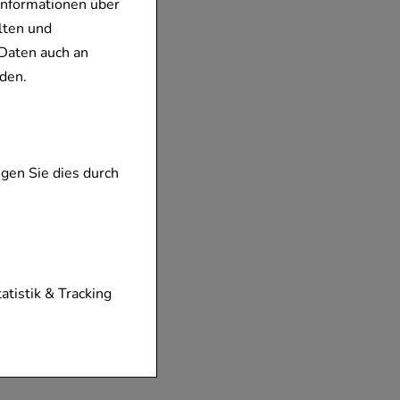
Informationen über
lten und
Daten auch an
den.
gen Sie dies durch
tionen unserer
tatistik & Tracking
diese nicht
der zu gestalten,