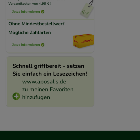
Versandkosten von 4,99 € !
beispielsweise für
Jetzt informieren
Verhaltensweisen (
auf Ihre Bedürfnis
Ohne Mindestbestellwert!
Mögliche Zahlarten
Statistik & Trackin
Jetzt informieren
unserer Website sa
den Inhalt auf unse
gestalten. Bitte be
Schnell griffbereit - setzen
Medien übertragen
Sie einfach ein Lesezeichen!
www.aposalis.de
zu meinen Favoriten
hinzufugen