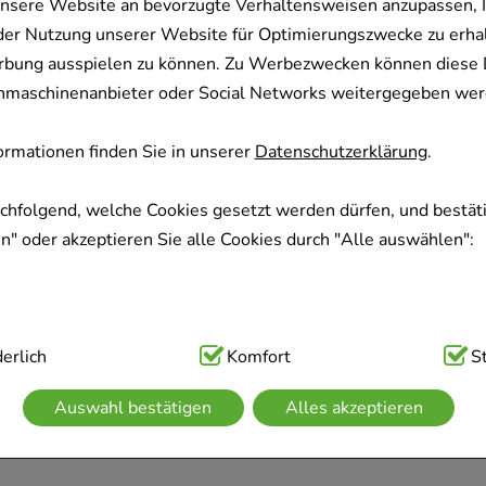
nsere Website an bevorzugte Verhaltensweisen anzupassen, 
der Nutzung unserer Website für Optimierungszwecke zu erha
rbung ausspielen zu können. Zu Werbezwecken können diese 
uchmaschinenanbieter oder Social Networks weitergegeben wer
rmationen finden Sie in unserer
Datenschutzerklärung
.
achfolgend, welche Cookies gesetzt werden dürfen, und bestäti
" oder akzeptieren Sie alle Cookies durch "Alle auswählen":
ig:
erlich
Hierbei handelt es sich um Cookies, die für die Grundfunk
Komfort
S
sind (z.B. Navigation, Warenkorb, Kundenkonto), weshalb auf 
Auswahl bestätigen
Alles akzeptieren
kann.
kies werden genutzt um das Einkaufserlebnis noch ansprechen