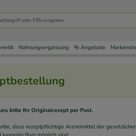
metik
Nahrungsergänzung
% Angebote
Markensh
ptbestellung
ns bitte Ihr Originalrezept per Post.
itte, dass rezeptpflichtige Arzneimittel der gesetzliche
 keinerlei Boni möglich sind.