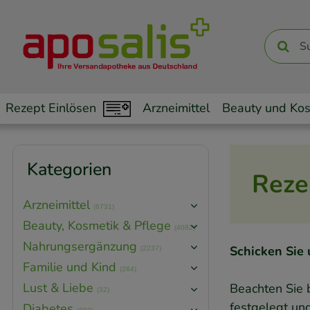
Rezept Einlösen
Arzneimittel
Beauty und Kos
Kategorien
Reze
Arzneimittel
(6731)
Beauty, Kosmetik & Pflege
(4082)
Nahrungsergänzung
Schicken Sie u
(2237)
Familie und Kind
(284)
Lust & Liebe
Beachten Sie b
(32)
festgelegt und
Diabetes