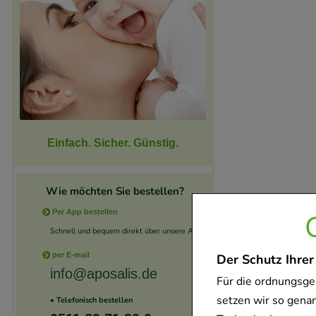
Einfach. Sicher. Günstig.
Wie möchten Sie bestellen?
Per App bestellen
Schnell und bequem direkt über unsere App.
per E-mail
Der Schutz Ihrer
info@aposalis.de
Für die ordnungsge
setzen wir so gena
• Telefonisch bestellen