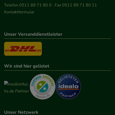
Besuchers oder unsere Seite an bevorzugte
Telefon 0511 89 71 80 0 · Fax 0511 89 71 80 11
Verhaltensweisen (z.B. Spracheinstellung)
Kontaktformular
anzupassen. Komfort-Cookies ermöglichen es uns
auch auf Ihre Bedürfnisse zugeschrittene Inhalte
anzuzeigen und unser Partnerprogramm zu
Unser Versanddienstleister
betreiben.
Statistik & Tracking:
Hierüber lassen sich
Informationen über die Art und Weise der Nutzung
Wir sind hier gelistet
unserer Website sammeln, mit deren Hilfe wir
unsere Website weiter für Sie optimieren können,
den Inhalt auf unserer Website aber auch die
Werbung auf Drittseiten möglichst relevant für Sie
zu gestalten. Bitte beachten Sie, dass Daten hierfür
teilweise an Dritte wie z.B. Google oder soziale
Medien übertragen werden.
Unser Netzwerk