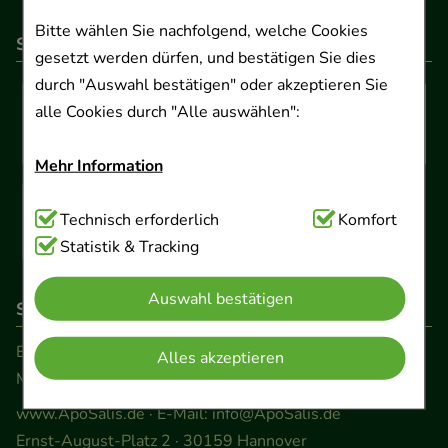
Bitte wählen Sie nachfolgend, welche Cookies
So können Sie bezahlen
gesetzt werden dürfen, und bestätigen Sie dies
durch "Auswahl bestätigen" oder akzeptieren Sie
alle Cookies durch "Alle auswählen":
Mehr Information
Technisch Notwendig:
Technisch erforderlich
Hierbei handelt es sich um
Komfort
Cookies, die für die Grundfunktionen unserer
Statistik & Tracking
Website notwendig sind (z.B. Navigation,
Auswahl bestätigen
Warenkorb, Kundenkonto), weshalb auf diese nicht
So erreichen Sie uns
verzichtet werden kann.
Beratung und Kundenservice:
Alles akzeptieren
Montag - Freitag von 9.00 bis 17.00 Uhr
Komfort:
Diese Cookies werden genutzt um das
Einkaufserlebnis noch ansprechender zu gestalten,
www.ApoSalis.de
· E-Mail:
info@ApoSalis.de
beispielsweise für die Wiedererkennung des
Ernst-August-Platz 2 · 30159 Hannover