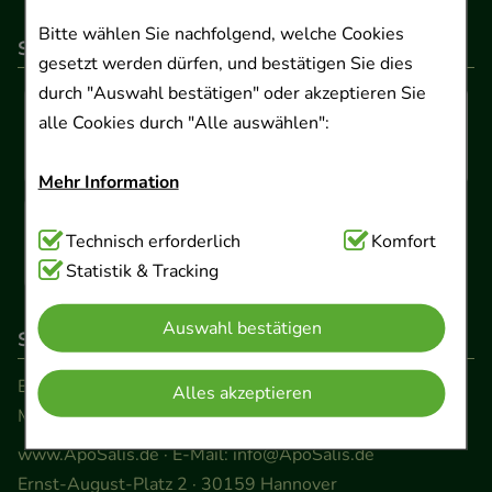
Bitte wählen Sie nachfolgend, welche Cookies
So können Sie bezahlen
gesetzt werden dürfen, und bestätigen Sie dies
durch "Auswahl bestätigen" oder akzeptieren Sie
alle Cookies durch "Alle auswählen":
Mehr Information
Technisch Notwendig:
Technisch erforderlich
Hierbei handelt es sich um
Komfort
Cookies, die für die Grundfunktionen unserer
Statistik & Tracking
Website notwendig sind (z.B. Navigation,
Auswahl bestätigen
Warenkorb, Kundenkonto), weshalb auf diese nicht
So erreichen Sie uns
verzichtet werden kann.
Beratung und Kundenservice:
Alles akzeptieren
Montag - Freitag von 9.00 bis 17.00 Uhr
Komfort:
Diese Cookies werden genutzt um das
Einkaufserlebnis noch ansprechender zu gestalten,
www.ApoSalis.de
· E-Mail:
info@ApoSalis.de
beispielsweise für die Wiedererkennung des
Ernst-August-Platz 2 · 30159 Hannover