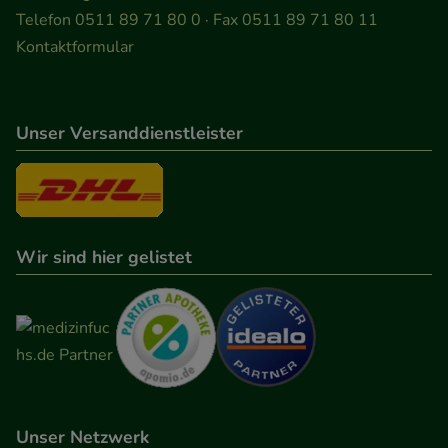
Besuchers oder unsere Seite an bevorzugte
Telefon 0511 89 71 80 0 · Fax 0511 89 71 80 11
Verhaltensweisen (z.B. Spracheinstellung)
Kontaktformular
anzupassen. Komfort-Cookies ermöglichen es uns
auch auf Ihre Bedürfnisse zugeschrittene Inhalte
anzuzeigen und unser Partnerprogramm zu
Unser Versanddienstleister
betreiben.
Statistik & Tracking:
Hierüber lassen sich
Informationen über die Art und Weise der Nutzung
Wir sind hier gelistet
unserer Website sammeln, mit deren Hilfe wir
unsere Website weiter für Sie optimieren können,
den Inhalt auf unserer Website aber auch die
Werbung auf Drittseiten möglichst relevant für Sie
zu gestalten. Bitte beachten Sie, dass Daten hierfür
teilweise an Dritte wie z.B. Google oder soziale
Medien übertragen werden.
Unser Netzwerk