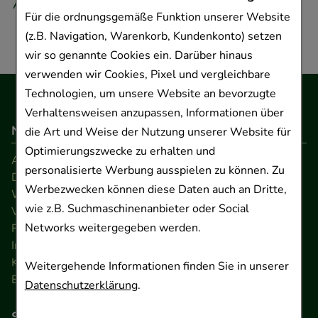
Adresse.
Für die ordnungsgemäße Funktion unserer Website
(z.B. Navigation, Warenkorb, Kundenkonto) setzen
wir so genannte Cookies ein. Darüber hinaus
verwenden wir Cookies, Pixel und vergleichbare
Technologien, um unsere Website an bevorzugte
Verhaltensweisen anzupassen, Informationen über
Navigation
die Art und Weise der Nutzung unserer Website für
Optimierungszwecke zu erhalten und
AGB
personalisierte Werbung ausspielen zu können. Zu
Datenschutz
Werbezwecken können diese Daten auch an Dritte,
Widerrufsrecht
wie z.B. Suchmaschinenanbieter oder Social
Versandkosten
Networks weitergegeben werden.
FAQ
Impressum
Kontakt
Weitergehende Informationen finden Sie in unserer
Barrierefreiheitserklärung
Datenschutzerklärung
.
So können Sie bezahlen