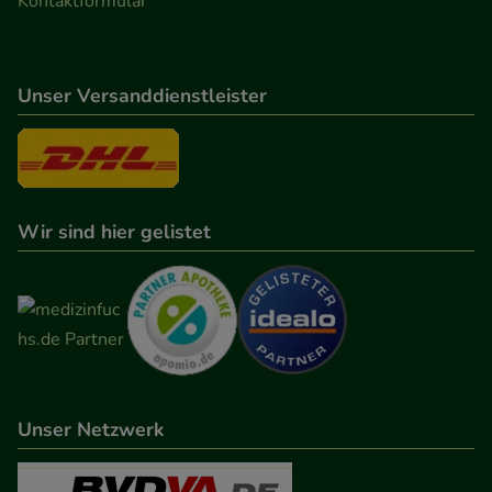
Kontaktformular
Verhaltensweisen (z.B. Spracheinstellung)
anzupassen. Komfort-Cookies ermöglichen es uns
auch auf Ihre Bedürfnisse zugeschrittene Inhalte
Unser Versanddienstleister
anzuzeigen und unser Partnerprogramm zu
betreiben.
Statistik & Tracking:
Hierüber lassen sich
Informationen über die Art und Weise der Nutzung
Wir sind hier gelistet
unserer Website sammeln, mit deren Hilfe wir
unsere Website weiter für Sie optimieren können,
den Inhalt auf unserer Website aber auch die
Werbung auf Drittseiten möglichst relevant für Sie
zu gestalten. Bitte beachten Sie, dass Daten hierfür
teilweise an Dritte wie z.B. Google oder soziale
Unser Netzwerk
Medien übertragen werden.