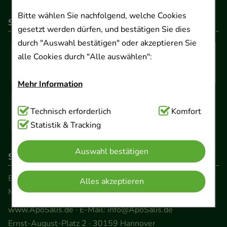
Bitte wählen Sie nachfolgend, welche Cookies
So können Sie bezahlen
gesetzt werden dürfen, und bestätigen Sie dies
durch "Auswahl bestätigen" oder akzeptieren Sie
alle Cookies durch "Alle auswählen":
Mehr Information
Technisch Notwendig:
Technisch erforderlich
Hierbei handelt es sich um
Komfort
Cookies, die für die Grundfunktionen unserer
Statistik & Tracking
Website notwendig sind (z.B. Navigation,
Auswahl bestätigen
Warenkorb, Kundenkonto), weshalb auf diese nicht
So erreichen Sie uns
verzichtet werden kann.
Beratung und Kundenservice:
Alles akzeptieren
Montag - Freitag von 9.00 bis 17.00 Uhr
Komfort:
Diese Cookies werden genutzt um das
Einkaufserlebnis noch ansprechender zu gestalten,
www.ApoSalis.de
· E-Mail:
info@ApoSalis.de
beispielsweise für die Wiedererkennung des
Ernst-August-Platz 2 · 30159 Hannover