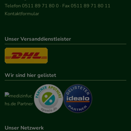
Besuchers oder unsere Seite an bevorzugte
Telefon 0511 89 71 80 0 · Fax 0511 89 71 80 11
Verhaltensweisen (z.B. Spracheinstellung)
Kontaktformular
anzupassen. Komfort-Cookies ermöglichen es uns
auch auf Ihre Bedürfnisse zugeschrittene Inhalte
anzuzeigen und unser Partnerprogramm zu
Unser Versanddienstleister
betreiben.
Statistik & Tracking:
Hierüber lassen sich
Informationen über die Art und Weise der Nutzung
Wir sind hier gelistet
unserer Website sammeln, mit deren Hilfe wir
unsere Website weiter für Sie optimieren können,
den Inhalt auf unserer Website aber auch die
Werbung auf Drittseiten möglichst relevant für Sie
zu gestalten. Bitte beachten Sie, dass Daten hierfür
teilweise an Dritte wie z.B. Google oder soziale
Medien übertragen werden.
Unser Netzwerk