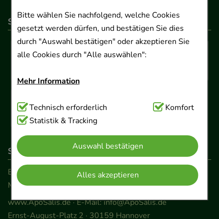
Bitte wählen Sie nachfolgend, welche Cookies
So können Sie bezahlen
gesetzt werden dürfen, und bestätigen Sie dies
durch "Auswahl bestätigen" oder akzeptieren Sie
alle Cookies durch "Alle auswählen":
Mehr Information
Technisch Notwendig:
Technisch erforderlich
Hierbei handelt es sich um
Komfort
Cookies, die für die Grundfunktionen unserer
Statistik & Tracking
Website notwendig sind (z.B. Navigation,
Auswahl bestätigen
Warenkorb, Kundenkonto), weshalb auf diese nicht
So erreichen Sie uns
verzichtet werden kann.
Beratung und Kundenservice:
Alles akzeptieren
Montag - Freitag von 9.00 bis 17.00 Uhr
Komfort:
Diese Cookies werden genutzt um das
Einkaufserlebnis noch ansprechender zu gestalten,
www.ApoSalis.de
· E-Mail:
info@ApoSalis.de
beispielsweise für die Wiedererkennung des
Ernst-August-Platz 2 · 30159 Hannover