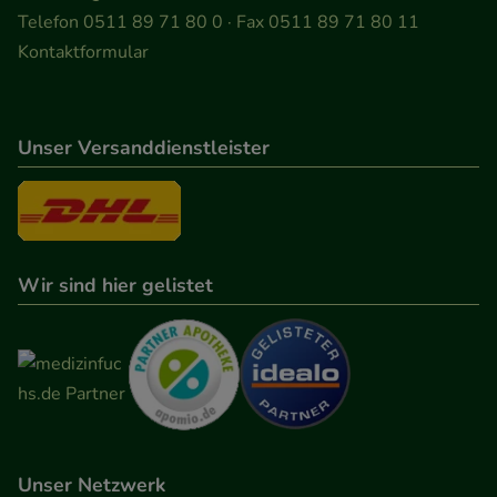
Besuchers oder unsere Seite an bevorzugte
Telefon 0511 89 71 80 0 · Fax 0511 89 71 80 11
Verhaltensweisen (z.B. Spracheinstellung)
Kontaktformular
anzupassen. Komfort-Cookies ermöglichen es uns
auch auf Ihre Bedürfnisse zugeschrittene Inhalte
anzuzeigen und unser Partnerprogramm zu
Unser Versanddienstleister
betreiben.
Statistik & Tracking:
Hierüber lassen sich
Informationen über die Art und Weise der Nutzung
Wir sind hier gelistet
unserer Website sammeln, mit deren Hilfe wir
unsere Website weiter für Sie optimieren können,
den Inhalt auf unserer Website aber auch die
Werbung auf Drittseiten möglichst relevant für Sie
zu gestalten. Bitte beachten Sie, dass Daten hierfür
teilweise an Dritte wie z.B. Google oder soziale
Medien übertragen werden.
Unser Netzwerk