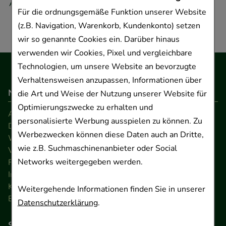
Adresse.
Für die ordnungsgemäße Funktion unserer Website
(z.B. Navigation, Warenkorb, Kundenkonto) setzen
wir so genannte Cookies ein. Darüber hinaus
verwenden wir Cookies, Pixel und vergleichbare
Technologien, um unsere Website an bevorzugte
Verhaltensweisen anzupassen, Informationen über
Navigation
die Art und Weise der Nutzung unserer Website für
Optimierungszwecke zu erhalten und
AGB
personalisierte Werbung ausspielen zu können. Zu
Datenschutz
Werbezwecken können diese Daten auch an Dritte,
Widerrufsrecht
wie z.B. Suchmaschinenanbieter oder Social
Versandkosten
Networks weitergegeben werden.
FAQ
Impressum
Kontakt
Weitergehende Informationen finden Sie in unserer
Barrierefreiheitserklärung
Datenschutzerklärung
.
So können Sie bezahlen