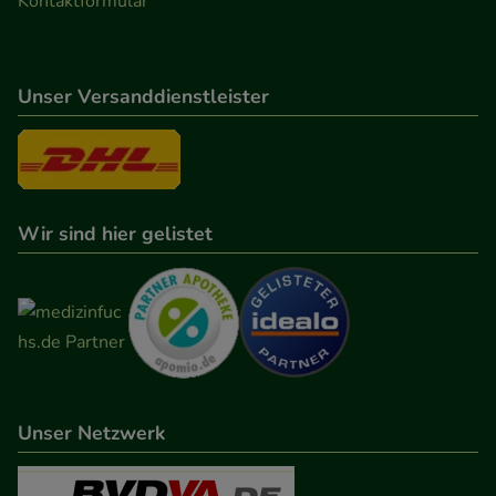
Kontaktformular
Verhaltensweisen (z.B. Spracheinstellung)
anzupassen. Komfort-Cookies ermöglichen es uns
auch auf Ihre Bedürfnisse zugeschrittene Inhalte
Unser Versanddienstleister
anzuzeigen und unser Partnerprogramm zu
betreiben.
Statistik & Tracking:
Hierüber lassen sich
Informationen über die Art und Weise der Nutzung
Wir sind hier gelistet
unserer Website sammeln, mit deren Hilfe wir
unsere Website weiter für Sie optimieren können,
den Inhalt auf unserer Website aber auch die
Werbung auf Drittseiten möglichst relevant für Sie
zu gestalten. Bitte beachten Sie, dass Daten hierfür
teilweise an Dritte wie z.B. Google oder soziale
Unser Netzwerk
Medien übertragen werden.