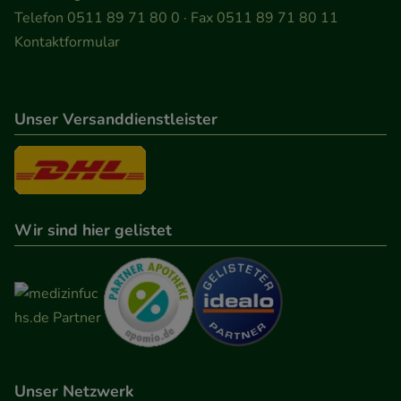
Besuchers oder unsere Seite an bevorzugte
Telefon 0511 89 71 80 0 · Fax 0511 89 71 80 11
Verhaltensweisen (z.B. Spracheinstellung)
Kontaktformular
anzupassen. Komfort-Cookies ermöglichen es uns
auch auf Ihre Bedürfnisse zugeschrittene Inhalte
anzuzeigen und unser Partnerprogramm zu
Unser Versanddienstleister
betreiben.
Statistik & Tracking:
Hierüber lassen sich
Informationen über die Art und Weise der Nutzung
Wir sind hier gelistet
unserer Website sammeln, mit deren Hilfe wir
unsere Website weiter für Sie optimieren können,
den Inhalt auf unserer Website aber auch die
Werbung auf Drittseiten möglichst relevant für Sie
zu gestalten. Bitte beachten Sie, dass Daten hierfür
teilweise an Dritte wie z.B. Google oder soziale
Medien übertragen werden.
Unser Netzwerk