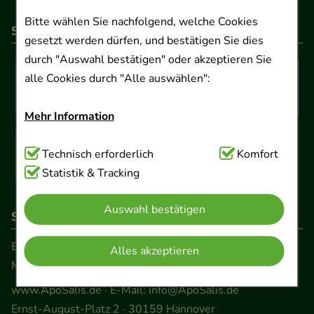
Bitte wählen Sie nachfolgend, welche Cookies
So können Sie bezahlen
gesetzt werden dürfen, und bestätigen Sie dies
durch "Auswahl bestätigen" oder akzeptieren Sie
alle Cookies durch "Alle auswählen":
Mehr Information
Technisch Notwendig:
Technisch erforderlich
Hierbei handelt es sich um
Komfort
Cookies, die für die Grundfunktionen unserer
Statistik & Tracking
Website notwendig sind (z.B. Navigation,
Auswahl bestätigen
Warenkorb, Kundenkonto), weshalb auf diese nicht
So erreichen Sie uns
verzichtet werden kann.
Beratung und Kundenservice:
Alles akzeptieren
Montag - Freitag von 9.00 bis 17.00 Uhr
Komfort:
Diese Cookies werden genutzt um das
Einkaufserlebnis noch ansprechender zu gestalten,
www.ApoSalis.de
· E-Mail:
info@ApoSalis.de
beispielsweise für die Wiedererkennung des
Ernst-August-Platz 2 · 30159 Hannover