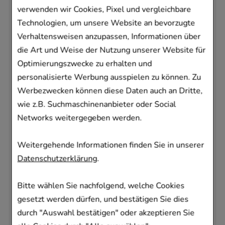
verwenden wir Cookies, Pixel und vergleichbare
UreaRepair vereint alle Empfehlungen: Mit
Technologien, um unsere Website an bevorzugte
der Hautpflege aus der UreaRepair Serie
Verhaltensweisen anzupassen, Informationen über
bietet Eucerin das, was das neue
die Art und Weise der Nutzung unserer Website für
unabhängige Expertenpapier empfiehlt:
Optimierungszwecke zu erhalten und
Lotionen und Cremes mit einem hohen
personalisierte Werbung ausspielen zu können. Zu
Urea-Anteil, um der Hauttrockenheit
Werbezwecken können diese Daten auch an Dritte,
effektiv entgegenzuwirken.
wie z.B. Suchmaschinenanbieter oder Social
*Augustin, M., et al., Diagnostik und
Networks weitergegeben werden.
Therapie der Xerosis cutis. JDDG, Juli 2018.:
Suppl 4, Band 16
Weitergehende Informationen finden Sie in unserer
Datenschutzerklärung
.
Inhaltsstoffe:
Aqua Urea Glycerin Isopropyl Stearate
Bitte wählen Sie nachfolgend, welche Cookies
Dicaprylyl Ether Glyceryl Glucoside Sodium
gesetzt werden dürfen, und bestätigen Sie dies
Lactate Butyrospermum Parkii Butter
durch "Auswahl bestätigen" oder akzeptieren Sie
Polyglyceryl-4