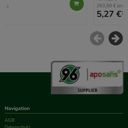
263,50 €
pro 1 kg
5,27 €
¹
Navigation
AGB
Datenschutz