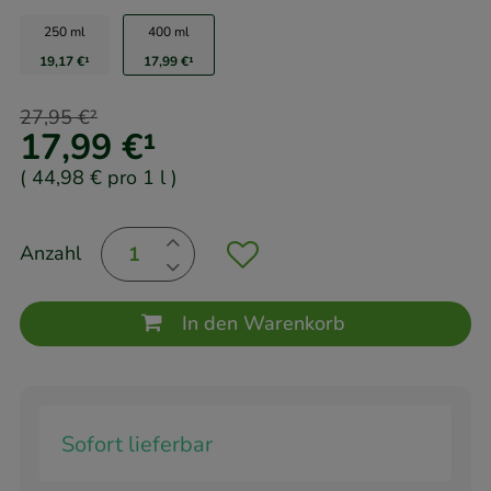
250 ml
400 ml
19,17 €
¹
17,99 €
¹
27,95 €
²
17,99 €
¹
(
44,98 €
pro 1 l
)
Anzahl
In den Warenkorb
Sofort lieferbar