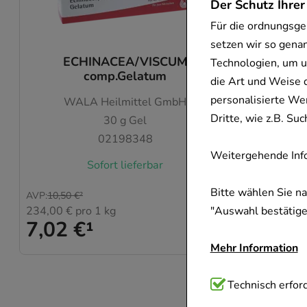
Der Schutz Ihrer
Für die ordnungsge
setzen wir so gena
ECHINACEA/VISCUM
ANAG
Technologien, um u
comp.Gelatum
die Art und Weise 
WA
personalisierte We
WALA Heilmittel GmbH
Dritte, wie z.B. S
30
g
Gel
02198348
Weitergehende Info
Sofort lieferbar
Bitte wählen Sie n
AVP
:
12,79 
AVP
:
10,50 €
²
428,00 €
234,00 €
pro 1 kg
"Auswahl bestätigen
8,56 
7,02 €
¹
Mehr Information
Technisch Notwend
Technisch erford
Website notwendig 