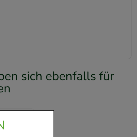
en sich ebenfalls für
en
N