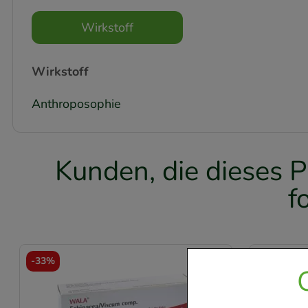
Wirkstoff
Wirkstoff
Anthroposophie
Kunden, die dieses P
f
-
33%
-
33%