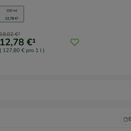
100 ml
12,78 €
¹
18,02 €
²
12,78 €
¹
(
127,80 €
pro 1 l
)
B