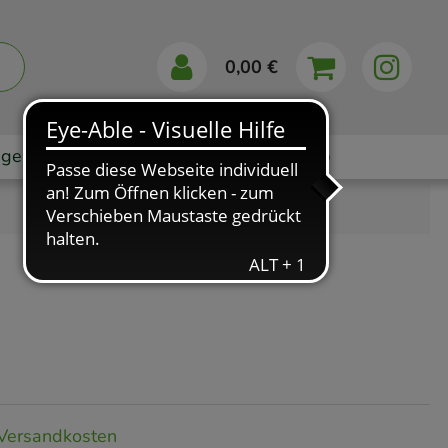
0,00 €
gebote
Markenshops
Ratgeber
App
Versandkosten