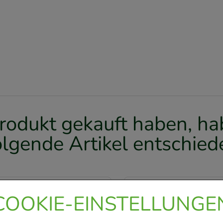
rodukt gekauft haben, hab
olgende Artikel entschied
-
30%
COOKIE-EINSTELLUNGE