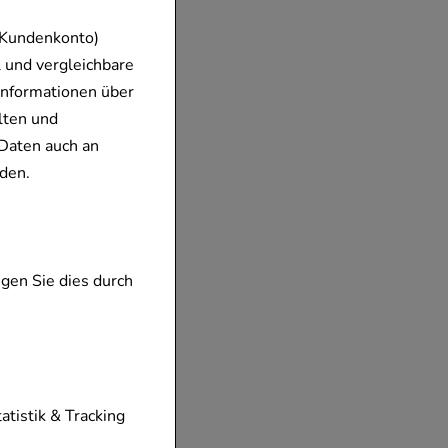
 Kundenkonto)
 und vergleichbare
 Bio
Informationen über
lten und
ur Duft
Daten auch an
den.
ar
gen Sie dies durch
tionen unserer
tatistik & Tracking
diese nicht