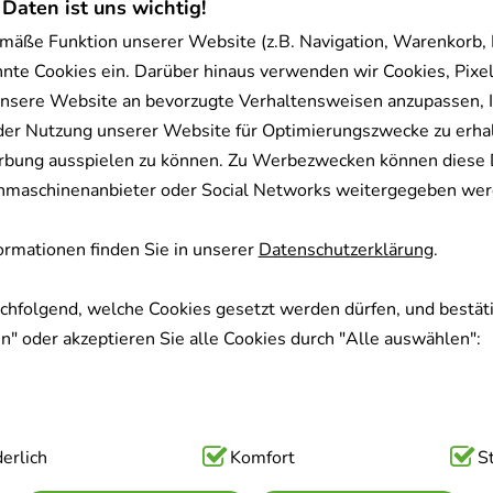
 Daten ist uns wichtig!
mäße Funktion unserer Website (z.B. Navigation, Warenkorb,
nnte Cookies ein. Darüber hinaus verwenden wir Cookies, Pixel
ALLIS COMP.Globuli
KAMILLEN ÖL
nsere Website an bevorzugte Verhaltensweisen anzupassen, 
der Nutzung unserer Website für Optimierungszwecke zu erha
TAOASIS GmbH Nat
LA Heilmittel GmbH
rbung ausspielen zu können. Zu Werbezwecken können diese 
Manufaktur
20
g
Globuli
uchmaschinenanbieter oder Social Networks weitergegeben wer
50
ml
Öl
08783579
04387183
rmationen finden Sie in unserer
Datenschutzerklärung
.
Sofort lieferbar
Sofort lieferb
achfolgend, welche Cookies gesetzt werden dürfen, und bestäti
€
²
AVP
:
8,90 €
²
pro 1 kg
" oder akzeptieren Sie alle Cookies durch "Alle auswählen":
124,80 €
pro 1 l
€
¹
6,24 €
¹
ig:
erlich
Hierbei handelt es sich um Cookies, die für die Grundfunk
Komfort
S
sind (z.B. Navigation, Warenkorb, Kundenkonto), weshalb auf 