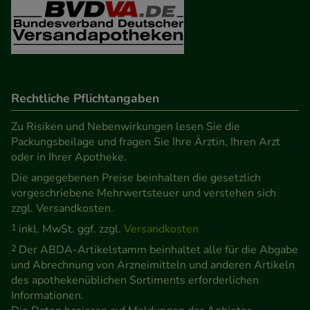
unserer Website sammeln, mit deren Hilfe wir
unsere Website weiter für Sie optimieren können,
den Inhalt auf unserer Website aber auch die
Werbung auf Drittseiten möglichst relevant für Sie
zu gestalten. Bitte beachten Sie, dass Daten hierfür
Rechtliche Pflichtangaben
teilweise an Dritte wie z.B. Google oder soziale
Medien übertragen werden.
Zu Risiken und Nebenwirkungen lesen Sie die
Packungsbeilage und fragen Sie Ihre Ärztin, Ihren Arzt
oder in Ihrer Apotheke.
Die angegebenen Preise beinhalten die gesetzlich
vorgeschriebene Mehrwertsteuer und verstehen sich
zzgl. Versandkosten.
1
inkl. MwSt. ggf. zzgl.
Versandkosten
2
Der ABDA-Artikelstamm beinhaltet alle für die Abgabe
und Abrechnung von Arzneimitteln und anderen Artikeln
des apothekenüblichen Sortiments erforderlichen
Informationen.