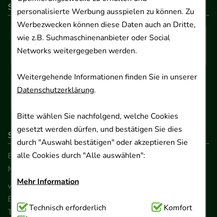
So können Sie bezahlen
personalisierte Werbung ausspielen zu können. Zu
Werbezwecken können diese Daten auch an Dritte,
wie z.B. Suchmaschinenanbieter oder Social
Networks weitergegeben werden.
Weitergehende Informationen finden Sie in unserer
Datenschutzerklärung
.
Bitte wählen Sie nachfolgend, welche Cookies
gesetzt werden dürfen, und bestätigen Sie dies
So erreichen Sie uns
durch "Auswahl bestätigen" oder akzeptieren Sie
alle Cookies durch "Alle auswählen":
Beratung und Kundenservice:
Montag - Freitag von 9.00 bis 17.00 Uhr
Mehr Information
www.ApoSalis.de
· E-Mail:
info@ApoSalis.de
Ernst-August-Platz 2 · 30159 Hannover
Technisch Notwendig:
Technisch erforderlich
Hierbei handelt es sich um
Komfort
Telefon 0511 89 71 80 0 · Fax 0511 89 71 80 11