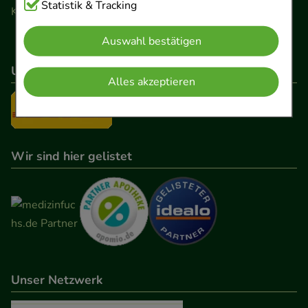
Cookies, die für die Grundfunktionen unserer
Statistik & Tracking
Kontaktformular
Website notwendig sind (z.B. Navigation,
Auswahl bestätigen
Warenkorb, Kundenkonto), weshalb auf diese nicht
verzichtet werden kann.
Unser Versanddienstleister
Alles akzeptieren
Komfort:
Diese Cookies werden genutzt um das
Einkaufserlebnis noch ansprechender zu gestalten,
beispielsweise für die Wiedererkennung des
Besuchers oder unsere Seite an bevorzugte
Wir sind hier gelistet
Verhaltensweisen (z.B. Spracheinstellung)
anzupassen. Komfort-Cookies ermöglichen es uns
auch auf Ihre Bedürfnisse zugeschrittene Inhalte
anzuzeigen und unser Partnerprogramm zu
betreiben.
Unser Netzwerk
Statistik & Tracking:
Hierüber lassen sich
Informationen über die Art und Weise der Nutzung