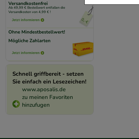
Versandkostenfrei
Ab 49,99 € Bestellwert entfallen die
Komfort:
Diese Coo
Versandkosten von 4,99 € !
beispielsweise für
Jetzt informieren
Verhaltensweisen (
Ohne Mindestbestellwert!
auf Ihre Bedürfnis
Mögliche Zahlarten
Statistik & Trackin
Jetzt informieren
unserer Website sa
den Inhalt auf unse
Schnell griffbereit - setzen
gestalten. Bitte be
Sie einfach ein Lesezeichen!
Medien übertragen
www.aposalis.de
zu meinen Favoriten
hinzufugen