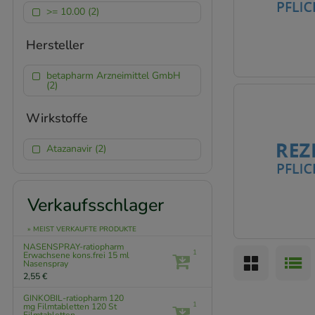
>= 10.00 (2)
Hersteller
betapharm Arzneimittel GmbH
(2)
Wirkstoffe
Atazanavir (2)
Verkaufsschlager
» MEIST VERKAUFTE PRODUKTE
NASENSPRAY-ratiopharm
1
Erwachsene kons.frei
15 ml
Nasenspray
2,55 €
GINKOBIL-ratiopharm 120
1
mg Filmtabletten
120 St