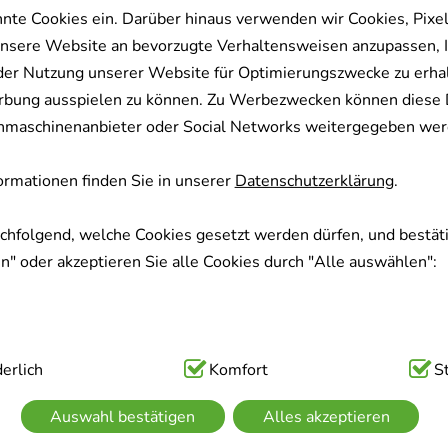
nnte Cookies ein. Darüber hinaus verwenden wir Cookies, Pixel
nsere Website an bevorzugte Verhaltensweisen anzupassen, 
der Nutzung unserer Website für Optimierungszwecke zu erha
rbung ausspielen zu können. Zu Werbezwecken können diese 
uchmaschinenanbieter oder Social Networks weitergegeben wer
rmationen finden Sie in unserer
Datenschutzerklärung
.
achfolgend, welche Cookies gesetzt werden dürfen, und bestäti
" oder akzeptieren Sie alle Cookies durch "Alle auswählen":
ig:
erlich
Hierbei handelt es sich um Cookies, die für die Grundfunk
Komfort
S
sind (z.B. Navigation, Warenkorb, Kundenkonto), weshalb auf 
Auswahl bestätigen
Alles akzeptieren
kann.