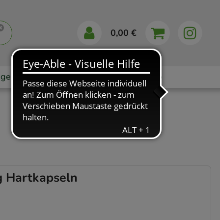
0,00 €
gebote
Markenshops
Ratgeber
App
 Hartkapseln