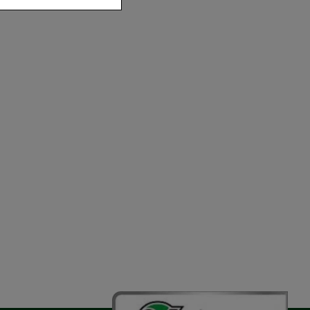
der zu gestalten,
vorzugte
chen es uns auch
m zu betreiben.
der Nutzung
timieren können,
elevant für Sie zu
gle oder soziale