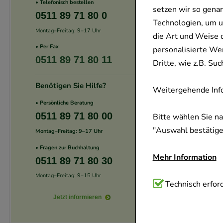
• Telefonisch bestellen
setzen wir so gena
0511 89 71 80 0
Technologien, um u
Montag–Freitag: 9–17 Uhr
die Art und Weise 
• Per Fax
personalisierte We
0511 89 71 80 11
Dritte, wie z.B. S
Benötigen Sie Hilfe?
Weitergehende Info
• Persönliche Beratung
0511 89 71 80 00
Bitte wählen Sie n
"Auswahl bestätigen
Montag–Freitag: 9–17 Uhr
• Fragen zur Buchhaltung
Mehr Information
0511 89 71 80 30
Montag–Freitag: 9–15 Uhr
Technisch Notwend
Technisch erford
Website notwendig 
Jetzt informieren
verzichtet werden 