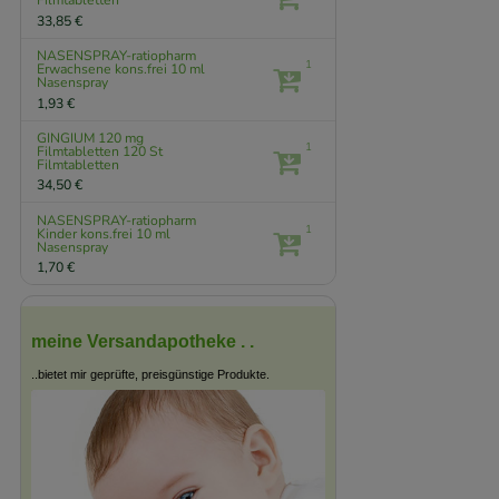
Filmtabletten
33,85 €
NASENSPRAY-ratiopharm
1
Erwachsene kons.frei
10 ml
Nasenspray
1,93 €
GINGIUM 120 mg
1
Filmtabletten
120 St
Filmtabletten
34,50 €
NASENSPRAY-ratiopharm
1
Kinder kons.frei
10 ml
Nasenspray
1,70 €
meine Versandapotheke . .
..bietet mir geprüfte, preisgünstige Produkte.