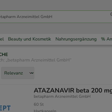
el
Beauty und Kosmetik
Nahrungsergänzung
% An
CHE
ch:
„
betapharm Arzneimittel GmbH
“
ATAZANAVIR beta 200 mg
betapharm Arzneimittel GmbH
60
St
Hartkapseln