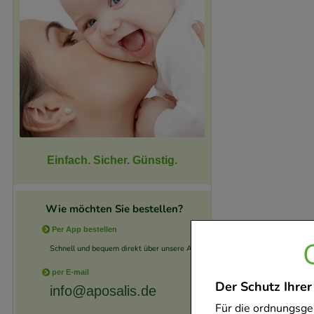
Einfach. Sicher. Günstig.
Wie möchten Sie bestellen?
Per App bestellen
Schnell und bequem direkt über unsere App.
per E-mail
Der Schutz Ihrer
info@aposalis.de
Für die ordnungsge