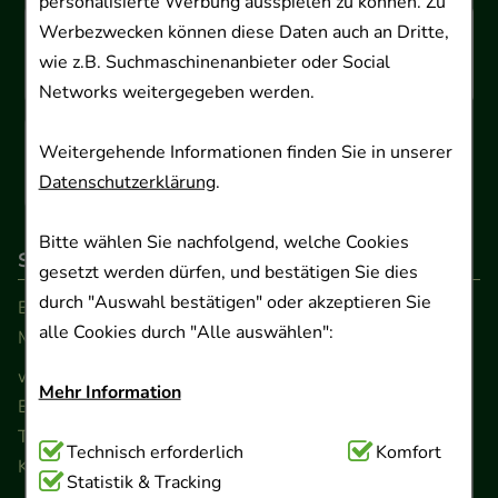
personalisierte Werbung ausspielen zu können. Zu
Werbezwecken können diese Daten auch an Dritte,
wie z.B. Suchmaschinenanbieter oder Social
Networks weitergegeben werden.
Weitergehende Informationen finden Sie in unserer
Datenschutzerklärung
.
Bitte wählen Sie nachfolgend, welche Cookies
So erreichen Sie uns
gesetzt werden dürfen, und bestätigen Sie dies
durch "Auswahl bestätigen" oder akzeptieren Sie
Beratung und Kundenservice:
alle Cookies durch "Alle auswählen":
Montag - Freitag von 9.00 bis 17.00 Uhr
www.ApoSalis.de
· E-Mail:
info@ApoSalis.de
Mehr Information
Ernst-August-Platz 2 · 30159 Hannover
Telefon 0511 89 71 80 0 · Fax 0511 89 71 80 11
Technisch Notwendig:
Technisch erforderlich
Hierbei handelt es sich um
Komfort
Kontaktformular
Cookies, die für die Grundfunktionen unserer
Statistik & Tracking