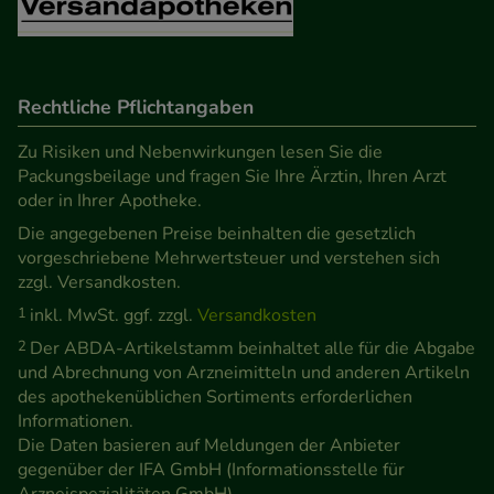
unsere Website weiter für Sie optimieren können,
den Inhalt auf unserer Website aber auch die
Werbung auf Drittseiten möglichst relevant für Sie
Rechtliche Pflichtangaben
zu gestalten. Bitte beachten Sie, dass Daten hierfür
teilweise an Dritte wie z.B. Google oder soziale
Zu Risiken und Nebenwirkungen lesen Sie die
Medien übertragen werden.
Packungsbeilage und fragen Sie Ihre Ärztin, Ihren Arzt
oder in Ihrer Apotheke.
Die angegebenen Preise beinhalten die gesetzlich
vorgeschriebene Mehrwertsteuer und verstehen sich
zzgl. Versandkosten.
1
inkl. MwSt. ggf. zzgl.
Versandkosten
2
Der ABDA-Artikelstamm beinhaltet alle für die Abgabe
und Abrechnung von Arzneimitteln und anderen Artikeln
des apothekenüblichen Sortiments erforderlichen
Informationen.
Die Daten basieren auf Meldungen der Anbieter
gegenüber der IFA GmbH (Informationsstelle für