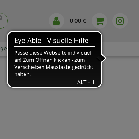
0,00 €
gebote
Markenshops
Ratgeber
App