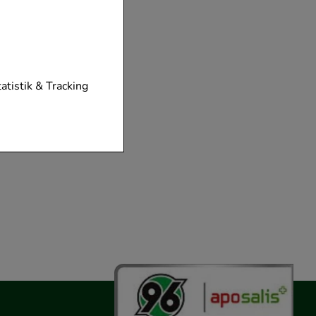
tionen unserer
tatistik & Tracking
diese nicht
der zu gestalten,
vorzugte
chen es uns auch
m zu betreiben.
der Nutzung
timieren können,
elevant für Sie zu
gle oder soziale