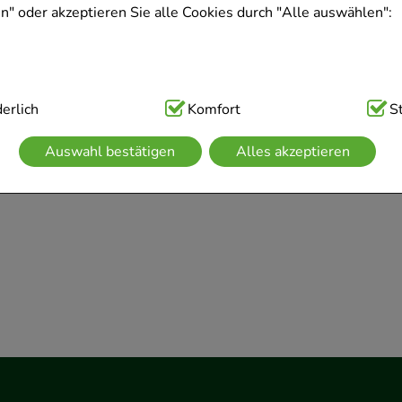
" oder akzeptieren Sie alle Cookies durch "Alle auswählen":
ig:
erlich
Hierbei handelt es sich um Cookies, die für die Grundfunk
Komfort
S
sind (z.B. Navigation, Warenkorb, Kundenkonto), weshalb auf 
Auswahl bestätigen
Alles akzeptieren
kann.
kies werden genutzt um das Einkaufserlebnis noch ansprechen
 die Wiedererkennung des Besuchers oder unsere Seite an be
z.B. Spracheinstellung) anzupassen. Komfort-Cookies ermögli
se zugeschrittene Inhalte anzuzeigen und unser Partnerprogram
g:
Hierüber lassen sich Informationen über die Art und Weise 
mmeln, mit deren Hilfe wir unsere Website weiter für Sie op
rer Website aber auch die Werbung auf Drittseiten möglichst r
achten Sie, dass Daten hierfür teilweise an Dritte wie z.B. Goo