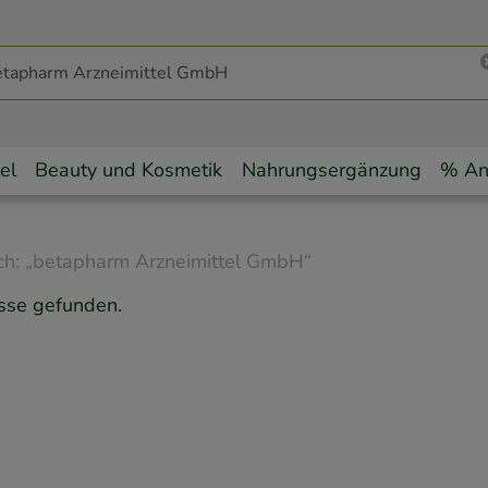
el
Beauty und Kosmetik
Nahrungsergänzung
% An
ch:
„
betapharm Arzneimittel GmbH
“
sse gefunden.