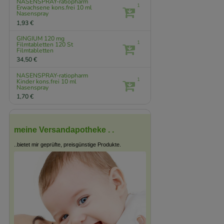
NASENSPRAY-ratiopharm
1
Erwachsene kons.frei
10 ml
Nasenspray
1,93 €
GINGIUM 120 mg
1
Filmtabletten
120 St
Filmtabletten
34,50 €
NASENSPRAY-ratiopharm
1
Kinder kons.frei
10 ml
Nasenspray
1,70 €
meine Versandapotheke . .
..bietet mir geprüfte, preisgünstige Produkte.