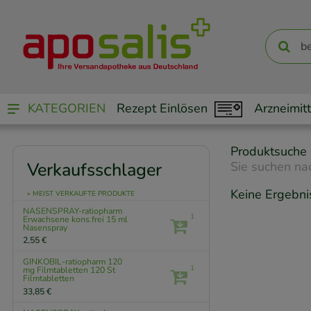
KATEGORIEN
Rezept Einlösen
Arzneimitt
Produktsuche
Verkaufsschlager
Sie suchen na
Keine Ergebni
» MEIST VERKAUFTE PRODUKTE
NASENSPRAY-ratiopharm
1
Erwachsene kons.frei
15 ml
Nasenspray
2,55 €
GINKOBIL-ratiopharm 120
1
mg Filmtabletten
120 St
Filmtabletten
33,85 €