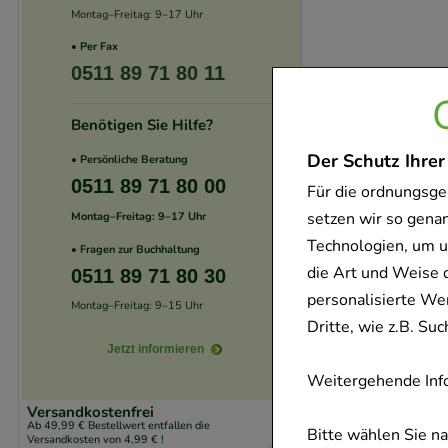
Montag–Freitag: 9–17 Uhr
• Per Fax
0511 89 71 80 11
Benötigen Sie Hilfe?
Der Schutz Ihrer
• Persönliche Beratung
0511 89 71 80 00
Für die ordnungsge
setzen wir so gena
Montag–Freitag: 9–17 Uhr
Technologien, um u
• Fragen zur Buchhaltung
die Art und Weise 
0511 89 71 80 30
personalisierte We
Montag–Freitag: 9–15 Uhr
Dritte, wie z.B. S
Jetzt informieren
Weitergehende Info
Versandkostenfrei
Ab 49,99 € Bestellwert entfallen die
Bitte wählen Sie n
Versandkosten von 4,99 € !