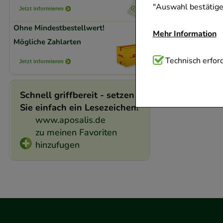
"Auswahl bestätigen
Jetzt informieren
Ohne Mindestbestellwert!
Mehr Information
Mögliche Zahlarten
Technisch Notwend
Technisch erford
Jetzt informieren
Website notwendig 
verzichtet werden 
Schnell griffbereit - setzen
Sie einfach ein Lesezeichen!
Komfort:
Diese Coo
www.aposalis.de
beispielsweise für
zu meinen Favoriten
Verhaltensweisen (
hinzufugen
auf Ihre Bedürfnis
Statistik & Trackin
unserer Website sa
den Inhalt auf unse
gestalten. Bitte be