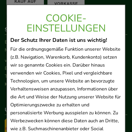
COOKIE-
EINSTELLUNGEN
So erreichen Sie uns
Der Schutz Ihrer Daten ist uns wichtig!
Beratung und Kundenservice:
Für die ordnungsgemäße Funktion unserer Website
Montag - Freitag von 9.00 bis 17.00 Uhr
(z.B. Navigation, Warenkorb, Kundenkonto) setzen
www.ApoSalis.de
· E-Mail:
info@ApoSalis.de
wir so genannte Cookies ein. Darüber hinaus
Ernst-August-Platz 2 · 30159 Hannover
verwenden wir Cookies, Pixel und vergleichbare
Telefon 0511 89 71 80 0 · Fax 0511 89 71 80 11
Technologien, um unsere Website an bevorzugte
Kontaktformular
Verhaltensweisen anzupassen, Informationen über
die Art und Weise der Nutzung unserer Website für
Optimierungszwecke zu erhalten und
Unser Versanddienstleister
personalisierte Werbung ausspielen zu können. Zu
Werbezwecken können diese Daten auch an Dritte,
wie z.B. Suchmaschinenanbieter oder Social