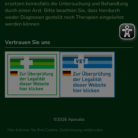
Werbung auf Drittseiten möglichst relevant für Sie
ersetzen keinesfalls die Untersuchung und Behandlung
durch einen Arzt. Bitte beachten Sie, dass hierdurch
zu gestalten. Bitte beachten Sie, dass Daten hierfür
weder Diagnosen gestellt noch Therapien eingeleitet
teilweise an Dritte wie z.B. Google oder soziale
werden können.
Medien übertragen werden.
Vertrauen Sie uns
©2026 Aposalis
Hier können Sie Ihre Cookie-Zustimmung widerrufen