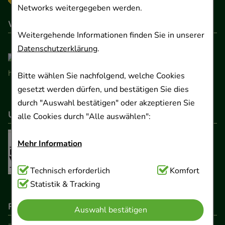
Networks weitergegeben werden.
Wir sind hier gelistet
Weitergehende Informationen finden Sie in unserer
Datenschutzerklärung
.
Bitte wählen Sie nachfolgend, welche Cookies
gesetzt werden dürfen, und bestätigen Sie dies
durch "Auswahl bestätigen" oder akzeptieren Sie
Unser Netzwerk
alle Cookies durch "Alle auswählen":
Mehr Information
Technisch Notwendig:
Technisch erforderlich
Hierbei handelt es sich um
Komfort
Cookies, die für die Grundfunktionen unserer
Statistik & Tracking
Website notwendig sind (z.B. Navigation,
Rechtliche Pflichtangaben
Auswahl bestätigen
Warenkorb, Kundenkonto), weshalb auf diese nicht
verzichtet werden kann.