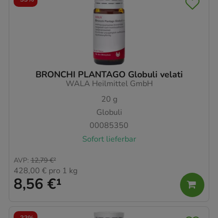
BRONCHI PLANTAGO Globuli velati
WALA Heilmittel GmbH
20
g
Globuli
00085350
Sofort lieferbar
AVP
:
12,79 €
²
428,00 €
pro 1 kg
8,56 €
¹