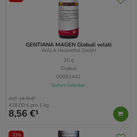
GENTIANA MAGEN Globuli velati
WALA Heilmittel GmbH
20
g
Globuli
00081441
Sofort lieferbar
AVP
:
12,79 €
²
428,00 €
pro 1 kg
8,56 €
¹
-
33%