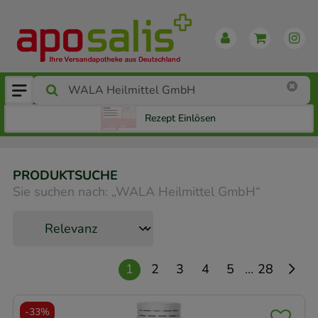
Rezept Einlösen
PRODUKTSUCHE
Sie suchen nach:
„
WALA Heilmittel GmbH
“
...
1
2
3
4
5
28
-
33%