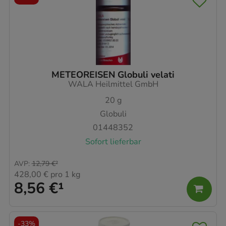
METEOREISEN Globuli velati
WALA Heilmittel GmbH
20
g
Globuli
01448352
Sofort lieferbar
AVP
:
12,79 €
²
428,00 €
pro 1 kg
8,56 €
¹
-
33%