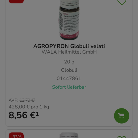
AGROPYRON Globuli velati
WALA Heilmittel GmbH
20
g
Globuli
01447861
Sofort lieferbar
AVP
:
12,79 €
²
428,00 €
pro 1 kg
8,56 €
¹
-
33%