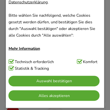
-
33%
Datenschutzerklärung
.
Bitte wählen Sie nachfolgend, welche Cookies
gesetzt werden dürfen, und bestätigen Sie dies
durch "Auswahl bestätigen" oder akzeptieren Sie
alle Cookies durch "Alle auswählen":
APIS BELLADONNA Globuli velati
WALA Heilmittel GmbH
Mehr Information
20
g
Globuli
Technisch Notwendig:
Technisch erforderlich
Hierbei handelt es sich um
Komfort
00084882
Cookies, die für die Grundfunktionen unserer
Statistik & Tracking
Sofort lieferbar
Website notwendig sind (z.B. Navigation,
Auswahl bestätigen
Warenkorb, Kundenkonto), weshalb auf diese nicht
AVP
:
12,79 €
²
428,00 €
pro 1 kg
verzichtet werden kann.
8,56 €
¹
Alles akzeptieren
Komfort:
Diese Cookies werden genutzt um das
Einkaufserlebnis noch ansprechender zu gestalten,