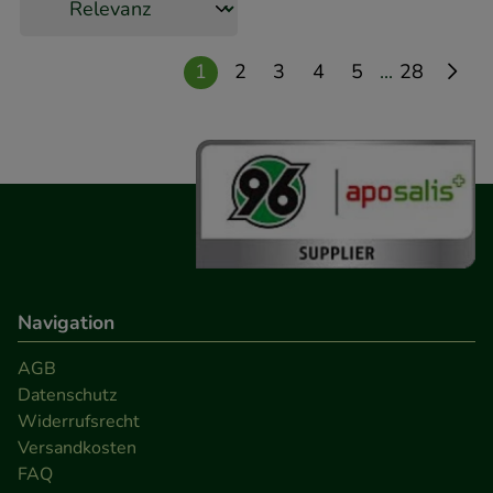
Medien übertragen werden.
...
1
2
3
4
5
28
Navigation
AGB
Datenschutz
Widerrufsrecht
Versandkosten
FAQ