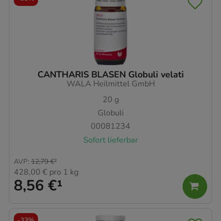
CANTHARIS BLASEN Globuli velati
WALA Heilmittel GmbH
20
g
Globuli
00081234
Sofort lieferbar
AVP
:
12,79 €
²
428,00 €
pro 1 kg
8,56 €
¹
-
33%