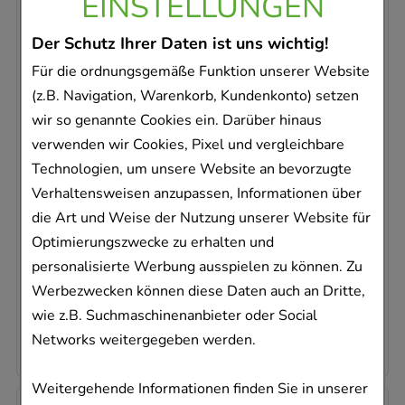
EINSTELLUNGEN
-
33%
Der Schutz Ihrer Daten ist uns wichtig!
Für die ordnungsgemäße Funktion unserer Website
(z.B. Navigation, Warenkorb, Kundenkonto) setzen
wir so genannte Cookies ein. Darüber hinaus
AURUM/APIS regina comp.Globuli
verwenden wir Cookies, Pixel und vergleichbare
WALA Heilmittel GmbH
Technologien, um unsere Website an bevorzugte
20
g
Verhaltensweisen anzupassen, Informationen über
Globuli
die Art und Weise der Nutzung unserer Website für
08784219
Optimierungszwecke zu erhalten und
Sofort lieferbar
personalisierte Werbung ausspielen zu können. Zu
Werbezwecken können diese Daten auch an Dritte,
AVP
:
12,79 €
²
wie z.B. Suchmaschinenanbieter oder Social
428,00 €
pro 1 kg
8,56 €
¹
Networks weitergegeben werden.
Weitergehende Informationen finden Sie in unserer