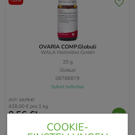
-
33%
OVARIA COMP.Globuli
WALA Heilmittel GmbH
20
g
Globuli
08786879
Sofort lieferbar
AVP
:
12,79 €
²
428,00 €
pro 1 kg
8,56 €
¹
COOKIE-