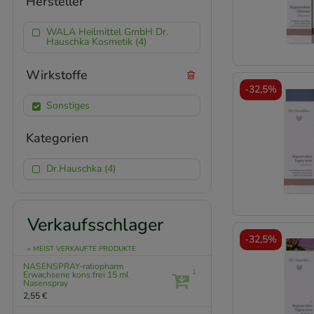
Hersteller
WALA Heilmittel GmbH Dr.
Hauschka Kosmetik (4)
Wirkstoffe
-
32,5%
Sonstiges
Kategorien
Dr.Hauschka (4)
Verkaufsschlager
-
32,5%
» MEIST VERKAUFTE PRODUKTE
NASENSPRAY-ratiopharm
1
Erwachsene kons.frei
15 ml
Nasenspray
2,55 €