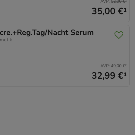
AVP
:
52,00 €
²
35,00 €
¹
re.+Reg.Tag/Nacht Serum
metik
AVP
:
49,00 €
²
32,99 €
¹