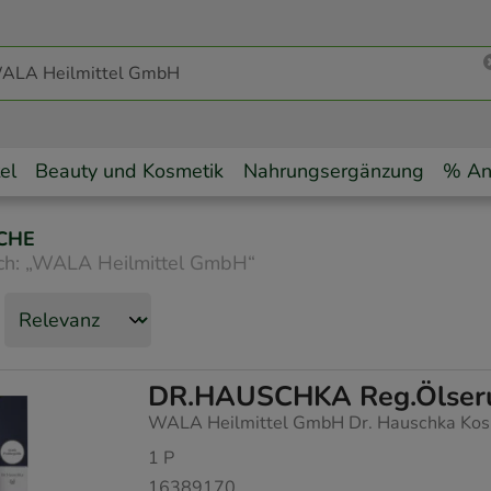
el
Beauty und Kosmetik
Nahrungsergänzung
% An
CHE
ch:
„
WALA Heilmittel GmbH
“
DR.HAUSCHKA Reg.Ölserum
WALA Heilmittel GmbH Dr. Hauschka Kos
1
P
16389170