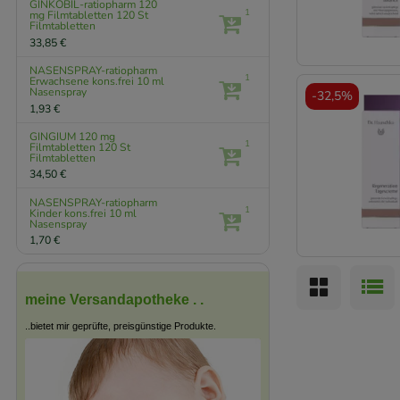
GINKOBIL-ratiopharm 120
1
mg Filmtabletten
120 St
Filmtabletten
33,85 €
NASENSPRAY-ratiopharm
1
Erwachsene kons.frei
10 ml
Nasenspray
-
32,5%
1,93 €
GINGIUM 120 mg
1
Filmtabletten
120 St
Filmtabletten
34,50 €
NASENSPRAY-ratiopharm
1
Kinder kons.frei
10 ml
Nasenspray
1,70 €
meine Versandapotheke . .
..bietet mir geprüfte, preisgünstige Produkte.