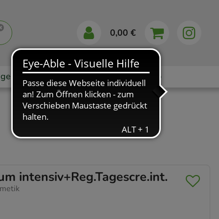
0,00 €
gebote
Markenshops
Ratgeber
App
 intensiv+Reg.Tagescre.int.
metik