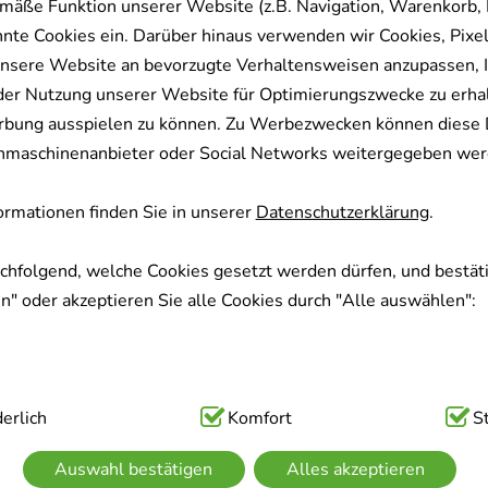
mäße Funktion unserer Website (z.B. Navigation, Warenkorb,
nnte Cookies ein. Darüber hinaus verwenden wir Cookies, Pixel
nsere Website an bevorzugte Verhaltensweisen anzupassen, 
der Nutzung unserer Website für Optimierungszwecke zu erha
rbung ausspielen zu können. Zu Werbezwecken können diese 
uchmaschinenanbieter oder Social Networks weitergegeben wer
rmationen finden Sie in unserer
Datenschutzerklärung
.
achfolgend, welche Cookies gesetzt werden dürfen, und bestäti
" oder akzeptieren Sie alle Cookies durch "Alle auswählen":
ig:
erlich
Hierbei handelt es sich um Cookies, die für die Grundfunk
Komfort
S
sind (z.B. Navigation, Warenkorb, Kundenkonto), weshalb auf 
Auswahl bestätigen
Alles akzeptieren
kann.