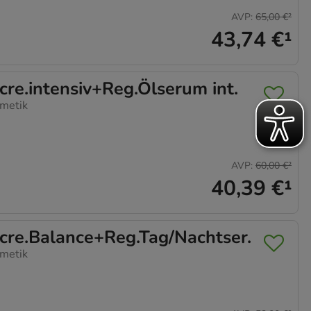
AVP
:
65,00 €
²
43,74 €
¹
e.intensiv+Reg.Ölserum int.
metik
AVP
:
60,00 €
²
40,39 €
¹
e.Balance+Reg.Tag/Nachtser.
metik