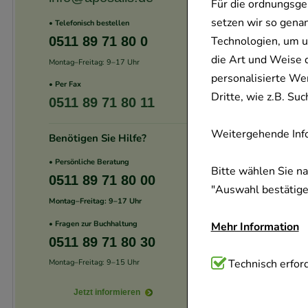
Für die ordnungsge
setzen wir so gena
• Telefonisch bestellen
0511 89 71 80 0
Technologien, um u
die Art und Weise 
Montag–Freitag: 9–17 Uhr
personalisierte We
• Per Fax
Dritte, wie z.B. S
0511 89 71 80 11
Weitergehende Info
Benötigen Sie Hilfe?
• Persönliche Beratung
Bitte wählen Sie n
0511 89 71 80 00
"Auswahl bestätigen
Montag–Freitag: 9–17 Uhr
• Fragen zur Buchhaltung
Mehr Information
0511 89 71 80 30
Technisch Notwend
Technisch erford
Montag–Freitag: 9–15 Uhr
Website notwendig 
Jetzt informieren
verzichtet werden 