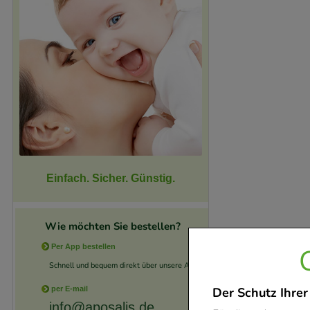
Einfach. Sicher. Günstig.
Wie möchten Sie bestellen?
Per App bestellen
Schnell und bequem direkt über unsere App.
per E-mail
Der Schutz Ihrer
info@aposalis.de