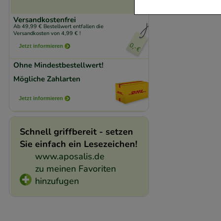
Versandkostenfrei
Komfort:
Diese Coo
Ab 49,99 € Bestellwert entfallen die
Versandkosten von 4,99 € !
beispielsweise für
Jetzt informieren
Verhaltensweisen (
auf Ihre Bedürfnis
Ohne Mindestbestellwert!
Mögliche Zahlarten
Statistik & Trackin
Jetzt informieren
unserer Website sa
den Inhalt auf unse
gestalten. Bitte be
Schnell griffbereit - setzen
Medien übertragen
Sie einfach ein Lesezeichen!
www.aposalis.de
zu meinen Favoriten
hinzufugen