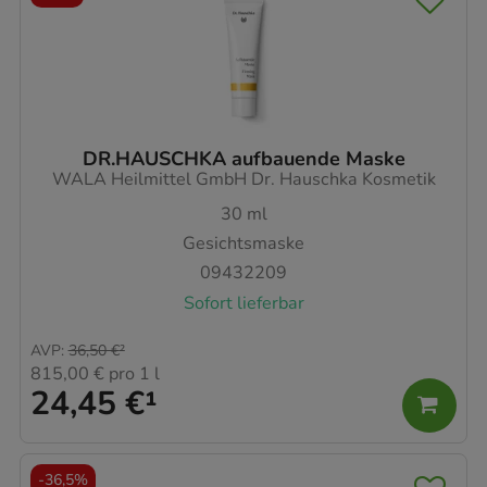
DR.HAUSCHKA aufbauende Maske
WALA Heilmittel GmbH Dr. Hauschka Kosmetik
30
ml
Gesichtsmaske
09432209
Sofort lieferbar
AVP
:
36,50 €
²
815,00 €
pro 1 l
24,45 €
¹
-
36,5%