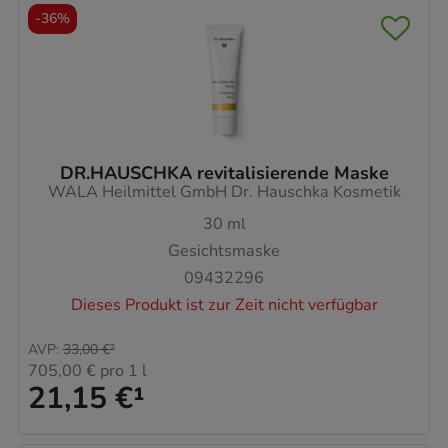
-
36%
DR.HAUSCHKA revitalisierende Maske
WALA Heilmittel GmbH Dr. Hauschka Kosmetik
30
ml
Gesichtsmaske
09432296
Dieses Produkt ist zur Zeit nicht verfügbar
AVP
:
33,00 €
²
705,00 €
pro 1 l
21,15 €
¹