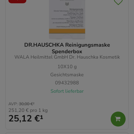
DR.HAUSCHKA Reinigungsmaske
Spenderbox
WALA Heilmittel GmbH Dr. Hauschka Kosmetik
10X10
g
Gesichtsmaske
09432988
Sofort lieferbar
AVP
:
30,00 €
²
251,20 €
pro 1 kg
25,12 €
¹