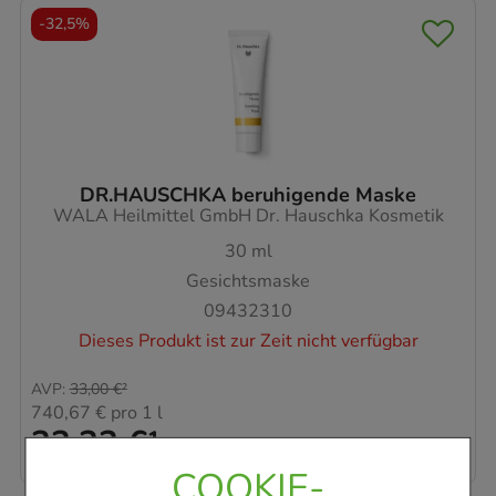
-
32,5%
DR.HAUSCHKA beruhigende Maske
WALA Heilmittel GmbH Dr. Hauschka Kosmetik
30
ml
Gesichtsmaske
09432310
Dieses Produkt ist zur Zeit nicht verfügbar
AVP
:
33,00 €
²
740,67 €
pro 1 l
22,22 €
¹
COOKIE-