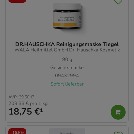
DR.HAUSCHKA Reinigungsmaske Tiegel
WALA Heilmittel GmbH Dr. Hauschka Kosmetik
90
g
Gesichtsmaske
09432994
Sofort lieferbar
AVP
:
29,50 €
²
208,33 €
pro 1 kg
18,75 €
¹
-
16,5%