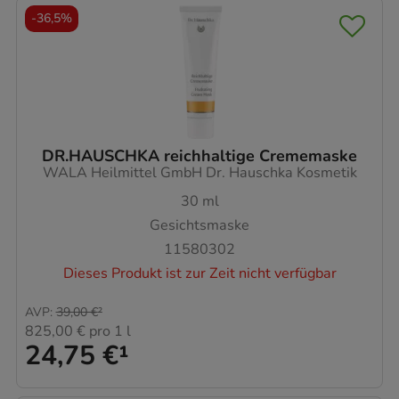
-
36,5%
DR.HAUSCHKA reichhaltige Crememaske
WALA Heilmittel GmbH Dr. Hauschka Kosmetik
30
ml
Gesichtsmaske
11580302
Dieses Produkt ist zur Zeit nicht verfügbar
AVP
:
39,00 €
²
825,00 €
pro 1 l
24,75 €
¹