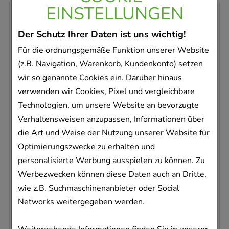
EINSTELLUNGEN
-
33%
Der Schutz Ihrer Daten ist uns wichtig!
Für die ordnungsgemäße Funktion unserer Website
(z.B. Navigation, Warenkorb, Kundenkonto) setzen
wir so genannte Cookies ein. Darüber hinaus
DR.HAUSCHKA beruhigende Maske
verwenden wir Cookies, Pixel und vergleichbare
Sondergröße
Technologien, um unsere Website an bevorzugte
WALA Heilmittel GmbH Dr. Hauschka Kosmetik
Verhaltensweisen anzupassen, Informationen über
12.5
ml
die Art und Weise der Nutzung unserer Website für
Gesichtsmaske
Optimierungszwecke zu erhalten und
16835540
personalisierte Werbung ausspielen zu können. Zu
Dieses Produkt ist zur Zeit nicht verfügbar
Werbezwecken können diese Daten auch an Dritte,
wie z.B. Suchmaschinenanbieter oder Social
AVP
:
10,00 €
²
Networks weitergegeben werden.
537,60 €
pro 1 l
6,72 €
¹