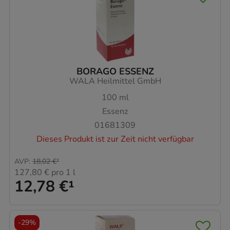
BORAGO ESSENZ
WALA Heilmittel GmbH
100
ml
Essenz
01681309
Dieses Produkt ist zur Zeit nicht verfügbar
AVP
:
18,02 €
²
127,80 €
pro 1 l
12,78 €
¹
-
29%