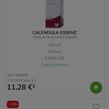
CALENDULA ESSENZ
WALA Heilmittel GmbH
100
ml
Essenz
01681338
Sofort lieferbar
AVP
:
15,90 €
²
112,80 €
pro 1 l
11,28 €
¹
-
33%