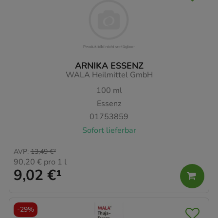
ARNIKA ESSENZ
WALA Heilmittel GmbH
100
ml
Essenz
01753859
Sofort lieferbar
AVP
:
13,49 €
²
90,20 €
pro 1 l
9,02 €
¹
-
29%