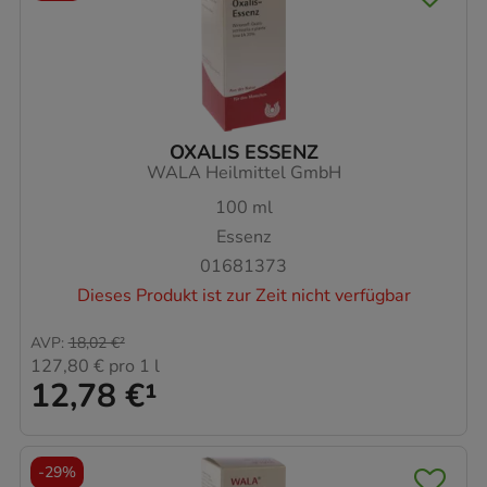
OXALIS ESSENZ
WALA Heilmittel GmbH
100
ml
Essenz
01681373
Dieses Produkt ist zur Zeit nicht verfügbar
AVP
:
18,02 €
²
127,80 €
pro 1 l
12,78 €
¹
-
29%