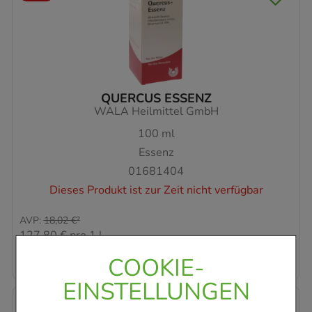
QUERCUS ESSENZ
WALA Heilmittel GmbH
100
ml
Essenz
01681404
Dieses Produkt ist zur Zeit nicht verfügbar
AVP
:
18,02 €
²
127,80 €
pro 1 l
12,78 €
¹
COOKIE-
EINSTELLUNGEN
-
29%