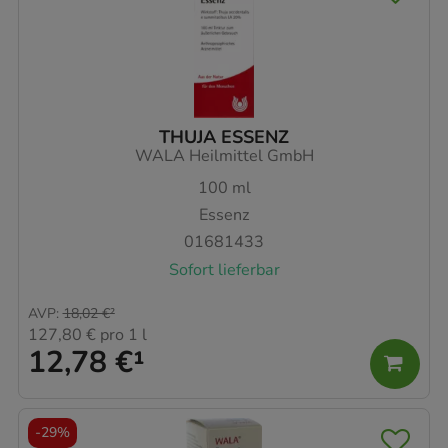
THUJA ESSENZ
WALA Heilmittel GmbH
100
ml
Essenz
01681433
Sofort lieferbar
AVP
:
18,02 €
²
127,80 €
pro 1 l
12,78 €
¹
-
29%