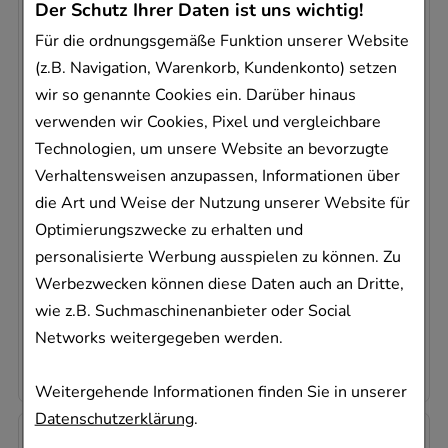
Der Schutz Ihrer Daten ist uns wichtig!
Für die ordnungsgemäße Funktion unserer Website
(z.B. Navigation, Warenkorb, Kundenkonto) setzen
wir so genannte Cookies ein. Darüber hinaus
verwenden wir Cookies, Pixel und vergleichbare
BRANDESSENZ
Technologien, um unsere Website an bevorzugte
WALA Heilmittel GmbH
Verhaltensweisen anzupassen, Informationen über
100
ml
die Art und Weise der Nutzung unserer Website für
Essenz
Optimierungszwecke zu erhalten und
01681315
personalisierte Werbung ausspielen zu können. Zu
Dieses Produkt ist zur Zeit nicht verfügbar
Werbezwecken können diese Daten auch an Dritte,
wie z.B. Suchmaschinenanbieter oder Social
AVP
:
18,02 €
²
Networks weitergegeben werden.
127,80 €
pro 1 l
12,78 €
¹
Weitergehende Informationen finden Sie in unserer
Datenschutzerklärung
.
-
33%