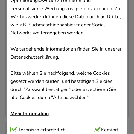
Optimierungszwecke zu erhalten und
personalisierte Werbung ausspielen zu können. Zu
Werbezwecken können diese Daten auch an Dritte,
wie z.B. Suchmaschinenanbieter oder Social
Networks weitergegeben werden.
MERCURIALIS AUGENTROPFEN
WALA Heilmittel GmbH
Weitergehende Informationen finden Sie in unserer
5X0.5
ml
Datenschutzerklärung
.
Augentropfen
01448317
Bitte wählen Sie nachfolgend, welche Cookies
Dieses Produkt ist zur Zeit nicht verfügbar
gesetzt werden dürfen, und bestätigen Sie dies
durch "Auswahl bestätigen" oder akzeptieren Sie
AVP
:
6,84 €
²
alle Cookies durch "Alle auswählen":
1.776,00 €
pro 1 l
4,44 €
¹
Mehr Information
Technisch Notwendig:
Technisch erforderlich
Hierbei handelt es sich um
Komfort