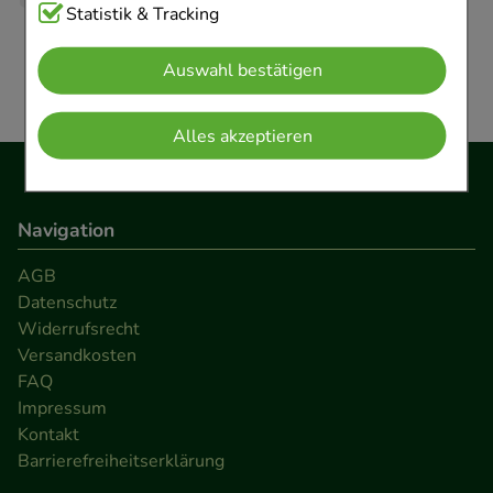
Cookies, die für die Grundfunktionen unserer
Statistik & Tracking
Website notwendig sind (z.B. Navigation,
Auswahl bestätigen
Warenkorb, Kundenkonto), weshalb auf diese nicht
verzichtet werden kann.
Alles akzeptieren
Komfort:
Diese Cookies werden genutzt um das
Einkaufserlebnis noch ansprechender zu gestalten,
beispielsweise für die Wiedererkennung des
Navigation
Besuchers oder unsere Seite an bevorzugte
AGB
Verhaltensweisen (z.B. Spracheinstellung)
Datenschutz
anzupassen. Komfort-Cookies ermöglichen es uns
Widerrufsrecht
auch auf Ihre Bedürfnisse zugeschrittene Inhalte
Versandkosten
anzuzeigen und unser Partnerprogramm zu
FAQ
betreiben.
Impressum
Kontakt
Statistik & Tracking:
Hierüber lassen sich
Barrierefreiheitserklärung
Informationen über die Art und Weise der Nutzung