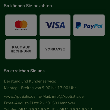
So können Sie bezahlen
unserer Website sammeln, mit deren Hilfe wir
unsere Website weiter für Sie optimieren können,
den Inhalt auf unserer Website aber auch die
Werbung auf Drittseiten möglichst relevant für Sie
zu gestalten. Bitte beachten Sie, dass Daten hierfür
teilweise an Dritte wie z.B. Google oder soziale
Medien übertragen werden.
So erreichen Sie uns
Beratung und Kundenservice:
Montag - Freitag von 9.00 bis 17.00 Uhr
www.ApoSalis.de
· E-Mail:
info@ApoSalis.de
Ernst-August-Platz 2 · 30159 Hannover
Telefon 0511 89 71 80 0 · Fax 0511 89 71 80 11