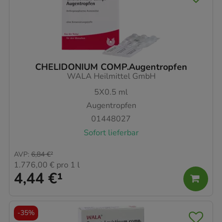
CHELIDONIUM COMP.Augentropfen
WALA Heilmittel GmbH
5X0.5
ml
Augentropfen
01448027
Sofort lieferbar
AVP
:
6,84 €
²
1.776,00 €
pro 1 l
4,44 €
¹
-
35%