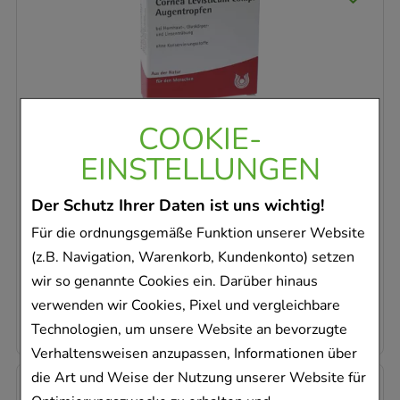
CORNEA Levisticum comp.Augentropfen
COOKIE-
WALA Heilmittel GmbH
EINSTELLUNGEN
5X0.5
ml
Augentropfen
Der Schutz Ihrer Daten ist uns wichtig!
01448116
Für die ordnungsgemäße Funktion unserer Website
Sofort lieferbar
(z.B. Navigation, Warenkorb, Kundenkonto) setzen
AVP
:
6,84 €
²
wir so genannte Cookies ein. Darüber hinaus
1.776,00 €
pro 1 l
verwenden wir Cookies, Pixel und vergleichbare
4,44 €
¹
Technologien, um unsere Website an bevorzugte
Verhaltensweisen anzupassen, Informationen über
die Art und Weise der Nutzung unserer Website für
-
35%