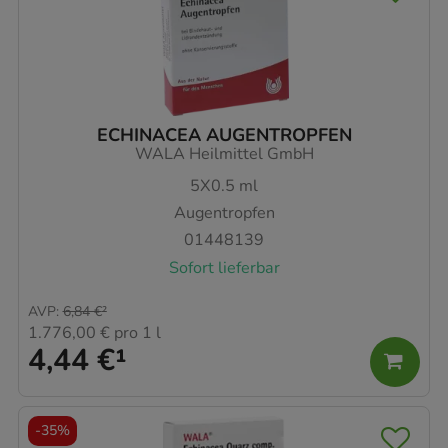
ECHINACEA AUGENTROPFEN
WALA Heilmittel GmbH
5X0.5
ml
Augentropfen
01448139
Sofort lieferbar
AVP
:
6,84 €
²
1.776,00 €
pro 1 l
4,44 €
¹
-
35%