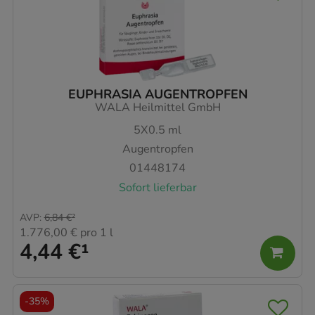
EUPHRASIA AUGENTROPFEN
WALA Heilmittel GmbH
5X0.5
ml
Augentropfen
01448174
Sofort lieferbar
AVP
:
6,84 €
²
1.776,00 €
pro 1 l
4,44 €
¹
-
35%