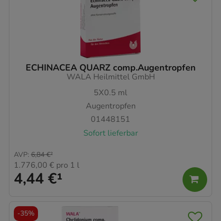
ECHINACEA QUARZ comp.Augentropfen
WALA Heilmittel GmbH
5X0.5
ml
Augentropfen
01448151
Sofort lieferbar
AVP
:
6,84 €
²
1.776,00 €
pro 1 l
4,44 €
¹
-
35%