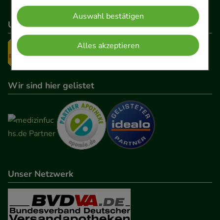
Website notwendig sind (z.B. Navigation,
Auswahl bestätigen
Warenkorb, Kundenkonto), weshalb auf diese nicht
Unser Versanddienstleister
verzichtet werden kann.
Alles akzeptieren
Komfort:
Diese Cookies werden genutzt um das
Einkaufserlebnis noch ansprechender zu gestalten,
beispielsweise für die Wiedererkennung des
Wir sind hier gelistet
Besuchers oder unsere Seite an bevorzugte
Verhaltensweisen (z.B. Spracheinstellung)
anzupassen. Komfort-Cookies ermöglichen es uns
auch auf Ihre Bedürfnisse zugeschrittene Inhalte
anzuzeigen und unser Partnerprogramm zu
betreiben.
Unser Netzwerk
Statistik & Tracking:
Hierüber lassen sich
Informationen über die Art und Weise der Nutzung
unserer Website sammeln, mit deren Hilfe wir