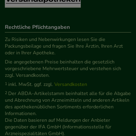
unsere Website weiter für Sie optimieren können,
den Inhalt auf unserer Website aber auch die
Werbung auf Drittseiten möglichst relevant für Sie
Rechtliche Pflichtangaben
zu gestalten. Bitte beachten Sie, dass Daten hierfür
teilweise an Dritte wie z.B. Google oder soziale
Zu Risiken und Nebenwirkungen lesen Sie die
Packungsbeilage und fragen Sie Ihre Ärztin, Ihren Arzt
Medien übertragen werden.
oder in Ihrer Apotheke.
Die angegebenen Preise beinhalten die gesetzlich
vorgeschriebene Mehrwertsteuer und verstehen sich
zzgl. Versandkosten.
1
inkl. MwSt. ggf. zzgl.
Versandkosten
2
Der ABDA-Artikelstamm beinhaltet alle für die Abgabe
und Abrechnung von Arzneimitteln und anderen Artikeln
des apothekenüblichen Sortiments erforderlichen
Informationen.
Die Daten basieren auf Meldungen der Anbieter
gegenüber der IFA GmbH (Informationsstelle für
Arzneispezialitäten GmbH).