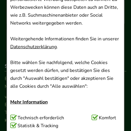
Werbezwecken können diese Daten auch an Dritte,
wie z.B. Suchmaschinenanbieter oder Social
Networks weitergegeben werden.
Weitergehende Informationen finden Sie in unserer
Datenschutzerklärung
.
Bitte wählen Sie nachfolgend, welche Cookies
So erreichen Sie uns
gesetzt werden dürfen, und bestätigen Sie dies
durch "Auswahl bestätigen" oder akzeptieren Sie
Beratung und Kundenservice:
alle Cookies durch "Alle auswählen":
Montag - Freitag von 9.00 bis 17.00 Uhr
www.ApoSalis.de
· E-Mail:
info@ApoSalis.de
Mehr Information
Ernst-August-Platz 2 · 30159 Hannover
Telefon 0511 89 71 80 0 · Fax 0511 89 71 80 11
Technisch Notwendig:
Technisch erforderlich
Hierbei handelt es sich um
Komfort
Kontaktformular
Cookies, die für die Grundfunktionen unserer
Statistik & Tracking