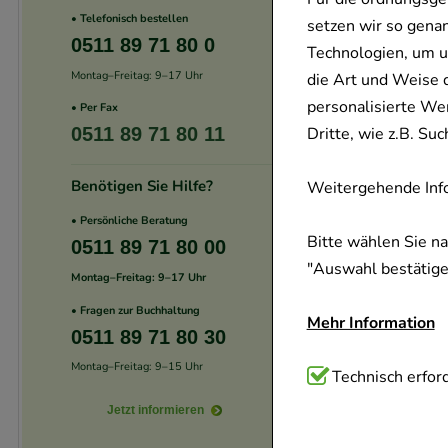
• Telefonisch bestellen
setzen wir so gena
0511 89 71 80 0
Technologien, um u
Montag–Freitag: 9–17 Uhr
die Art und Weise 
personalisierte We
• Per Fax
Dritte, wie z.B. S
0511 89 71 80 11
Benötigen Sie Hilfe?
Weitergehende Info
• Persönliche Beratung
Bitte wählen Sie n
0511 89 71 80 00
"Auswahl bestätigen
Montag–Freitag: 9–17 Uhr
• Fragen zur Buchhaltung
Mehr Information
0511 89 71 80 30
Montag–Freitag: 9–15 Uhr
Technisch Notwend
Technisch erford
Website notwendig 
Jetzt informieren
verzichtet werden 