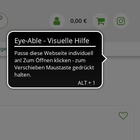
0,00 €
gebote
Markenshops
Ratgeber
App