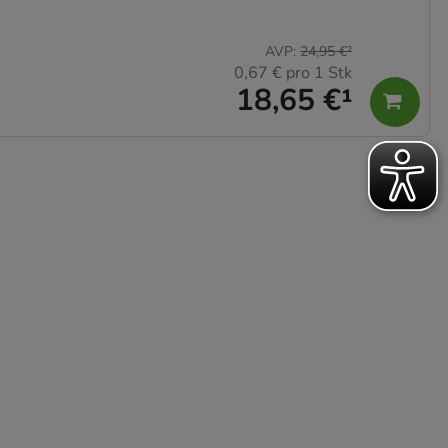
AVP
:
24,95 €
²
0,67 €
pro 1 Stk
18,65 €
¹