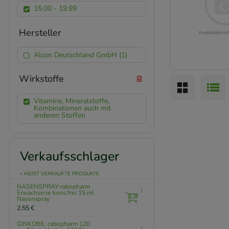
15.00 - 19.99
Hersteller
Alcon Deutschland GmbH (1)
Wirkstoffe
Vitamine, Mineralstoffe,
Kombinationen auch mit
anderen Stoffen
Verkaufsschlager
» MEIST VERKAUFTE PRODUKTE
NASENSPRAY-ratiopharm
1
Erwachsene kons.frei
15 ml
Nasenspray
2,55 €
GINKOBIL-ratiopharm 120
1