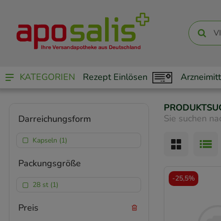
KATEGORIEN
Rezept Einlösen
Arzneimitt
PRODUKTSU
Sie suchen na
Darreichungsform
Kapseln (1)
Packungsgröße
-
25,5%
28 st (1)
Preis