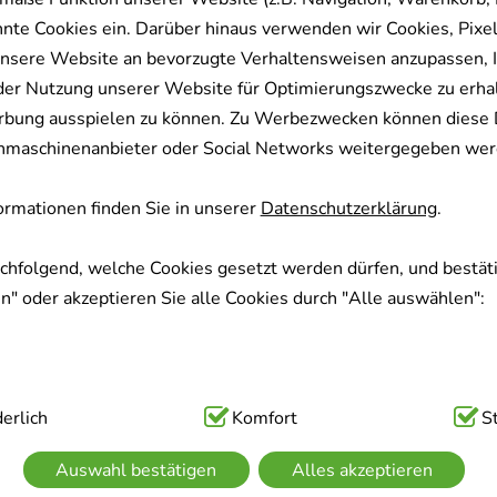
nnte Cookies ein. Darüber hinaus verwenden wir Cookies, Pixel
nsere Website an bevorzugte Verhaltensweisen anzupassen, 
der Nutzung unserer Website für Optimierungszwecke zu erha
rbung ausspielen zu können. Zu Werbezwecken können diese 
uchmaschinenanbieter oder Social Networks weitergegeben wer
rmationen finden Sie in unserer
Datenschutzerklärung
.
achfolgend, welche Cookies gesetzt werden dürfen, und bestäti
" oder akzeptieren Sie alle Cookies durch "Alle auswählen":
ig:
erlich
Hierbei handelt es sich um Cookies, die für die Grundfunk
Komfort
S
sind (z.B. Navigation, Warenkorb, Kundenkonto), weshalb auf 
Auswahl bestätigen
Alles akzeptieren
kann.