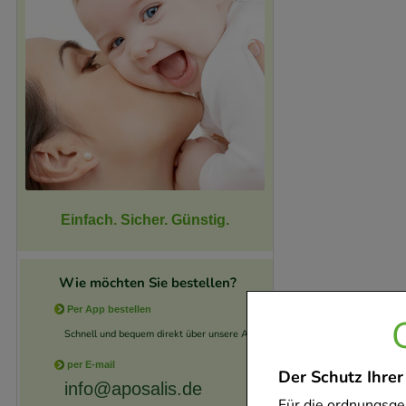
Einfach. Sicher. Günstig.
Wie möchten Sie bestellen?
Per App bestellen
Schnell und bequem direkt über unsere App.
per E-mail
Der Schutz Ihrer
info@aposalis.de
Für die ordnungsge