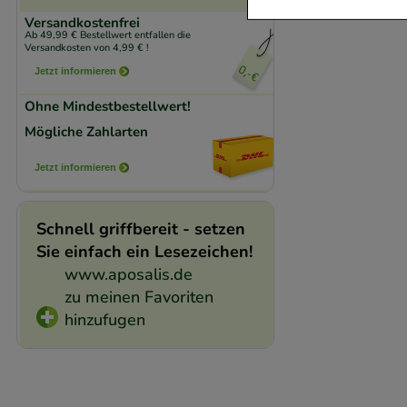
Versandkostenfrei
Komfort:
Diese Coo
Ab 49,99 € Bestellwert entfallen die
Versandkosten von 4,99 € !
beispielsweise für
Jetzt informieren
Verhaltensweisen (
auf Ihre Bedürfnis
Ohne Mindestbestellwert!
Mögliche Zahlarten
Statistik & Trackin
Jetzt informieren
unserer Website sa
den Inhalt auf unse
Schnell griffbereit - setzen
gestalten. Bitte be
Sie einfach ein Lesezeichen!
Medien übertragen
www.aposalis.de
zu meinen Favoriten
hinzufugen