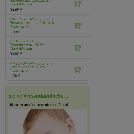
mg Filmtabletten
120 St
Filmtabletten
33,85 €
NASENSPRAY-ratiopharm
1
Erwachsene kons.frei
10 ml
Nasenspray
1,93 €
GINGIUM 120 mg
1
Filmtabletten
120 St
Filmtabletten
34,50 €
NASENSPRAY-ratiopharm
1
Kinder kons.frei
10 ml
Nasenspray
1,70 €
meine Versandapotheke . .
..bietet mir geprüfte, preisgünstige Produkte.