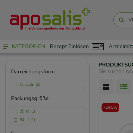
KATEGORIEN
Rezept Einlösen
Arzneimitt
PRODUKTSU
Sie suchen na
Darreichungsform
Kapseln (2)
Packungsgröße
-
24,5%
28 st (1)
84 st (1)