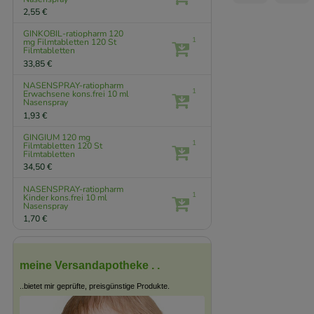
2,55 €
GINKOBIL-ratiopharm 120
1
mg Filmtabletten
120 St
Filmtabletten
33,85 €
NASENSPRAY-ratiopharm
1
Erwachsene kons.frei
10 ml
Nasenspray
1,93 €
GINGIUM 120 mg
1
Filmtabletten
120 St
Filmtabletten
34,50 €
NASENSPRAY-ratiopharm
1
Kinder kons.frei
10 ml
Nasenspray
1,70 €
meine Versandapotheke . .
..bietet mir geprüfte, preisgünstige Produkte.