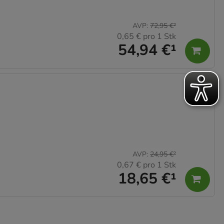
AVP
:
72,95 €
²
0,65 €
pro 1 Stk
54,94 €
¹
AVP
:
24,95 €
²
0,67 €
pro 1 Stk
18,65 €
¹