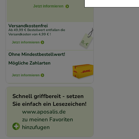
Jetzt informieren
Komfort:
Diese Coo
beispielsweise für
Versandkostenfrei
Verhaltensweisen (
Ab 49,99 € Bestellwert entfallen die
Versandkosten von 4,99 € !
auf Ihre Bedürfnis
Jetzt informieren
Statistik & Trackin
Ohne Mindestbestellwert!
unserer Website sa
Mögliche Zahlarten
den Inhalt auf unse
Jetzt informieren
gestalten. Bitte be
Medien übertragen
Schnell griffbereit - setzen
Sie einfach ein Lesezeichen!
www.aposalis.de
zu meinen Favoriten
hinzufugen