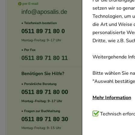
Für die ordnungsge
per E-mail
setzen wir so gena
info@aposalis.de
Technologien, um u
• Telefonisch bestellen
die Art und Weise 
0511 89 71 80 0
personalisierte We
Dritte, wie z.B. S
Montag–Freitag: 9–17 Uhr
• Per Fax
Weitergehende Info
0511 89 71 80 11
Bitte wählen Sie n
Benötigen Sie Hilfe?
"Auswahl bestätigen
• Persönliche Beratung
0511 89 71 80 00
Mehr Information
Montag–Freitag: 9–17 Uhr
• Fragen zur Buchhaltung
Technisch Notwend
Technisch erford
0511 89 71 80 30
Website notwendig 
Montag–Freitag: 9–15 Uhr
verzichtet werden 