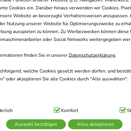
mäße Funktion unserer Website (z.B. Navigation, Warenkorb,
nnte Cookies ein. Darüber hinaus verwenden wir Cookies, Pixel
nsere Website an bevorzugte Verhaltensweisen anzupassen, 
der Nutzung unserer Website für Optimierungszwecke zu erha
rbung ausspielen zu können. Zu Werbezwecken können diese 
uchmaschinenanbieter oder Social Networks weitergegeben wer
rmationen finden Sie in unserer
Datenschutzerklärung
.
achfolgend, welche Cookies gesetzt werden dürfen, und bestäti
" oder akzeptieren Sie alle Cookies durch "Alle auswählen":
ig:
erlich
Hierbei handelt es sich um Cookies, die für die Grundfunk
Komfort
S
sind (z.B. Navigation, Warenkorb, Kundenkonto), weshalb auf 
Auswahl bestätigen
Alles akzeptieren
kann.