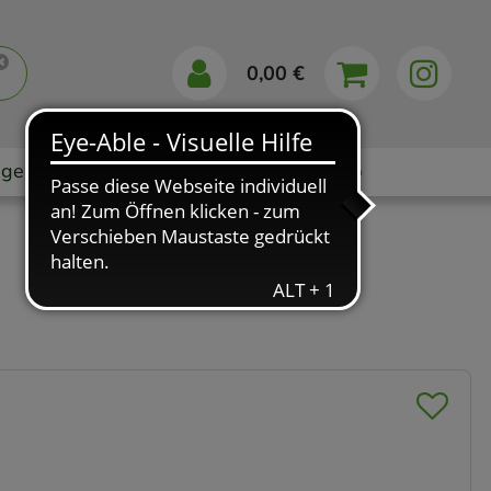
0,00 €
gebote
Markenshops
Ratgeber
App