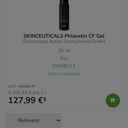
SKINCEUTICALS Phloretin CF Gel
Cosmetique Active Deutschland GmbH
30
ml
Gel
09428113
Sofort lieferbar
AVP
:
184,00 €
²
4.266,33 €
pro 1 l
127,99 €
¹