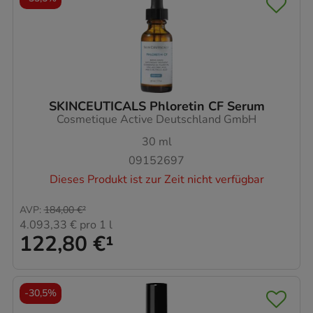
SKINCEUTICALS Phloretin CF Serum
Cosmetique Active Deutschland GmbH
30
ml
09152697
Dieses Produkt ist zur Zeit nicht verfügbar
AVP
:
184,00 €
²
4.093,33 €
pro 1 l
122,80 €
¹
-
30,5%