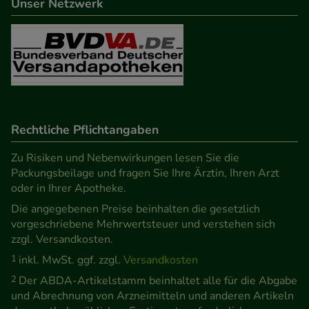
Unser Netzwerk
Informationen über die Art und Weise der Nutzung
unserer Website sammeln, mit deren Hilfe wir
unsere Website weiter für Sie optimieren können,
den Inhalt auf unserer Website aber auch die
Werbung auf Drittseiten möglichst relevant für Sie
zu gestalten. Bitte beachten Sie, dass Daten hierfür
teilweise an Dritte wie z.B. Google oder soziale
Rechtliche Pflichtangaben
Medien übertragen werden.
Zu Risiken und Nebenwirkungen lesen Sie die
Packungsbeilage und fragen Sie Ihre Ärztin, Ihren Arzt
oder in Ihrer Apotheke.
Die angegebenen Preise beinhalten die gesetzlich
vorgeschriebene Mehrwertsteuer und verstehen sich
zzgl. Versandkosten.
1
inkl. MwSt. ggf. zzgl.
Versandkosten
2
Der ABDA-Artikelstamm beinhaltet alle für die Abgabe
und Abrechnung von Arzneimitteln und anderen Artikeln