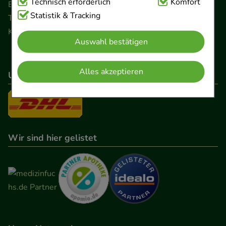
Technisch Notwendig:
Technisch erforderlich
Hierbei handelt es sich um
Komfort
Ernst-August-Platz 2 · 30159 Hannover
Cookies, die für die Grundfunktionen unserer
Statistik & Tracking
Telefon 0511 89 71 80 0 · Fax 0511 89 71 80 11
Website notwendig sind (z.B. Navigation,
Kontaktformular
Auswahl bestätigen
Warenkorb, Kundenkonto), weshalb auf diese nicht
verzichtet werden kann.
Alles akzeptieren
Unser Versanddienstleister
Komfort:
Diese Cookies werden genutzt um das
Einkaufserlebnis noch ansprechender zu gestalten,
beispielsweise für die Wiedererkennung des
Besuchers oder unsere Seite an bevorzugte
Wir sind hier gelistet
Verhaltensweisen (z.B. Spracheinstellung)
anzupassen. Komfort-Cookies ermöglichen es uns
auch auf Ihre Bedürfnisse zugeschrittene Inhalte
anzuzeigen und unser Partnerprogramm zu
betreiben.
Statistik & Tracking:
Hierüber lassen sich