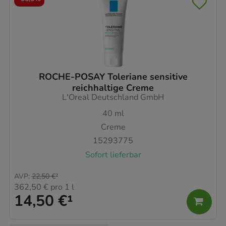
ROCHE-POSAY Toleriane sensitive
reichhaltige Creme
L'Oreal Deutschland GmbH
40
ml
Creme
15293775
Sofort lieferbar
AVP
:
22,50 €
²
362,50 €
pro 1 l
14,50 €
¹