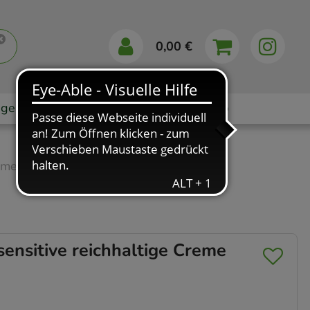
0,00 €
gebote
Markenshops
Ratgeber
App
eme
“
nsitive reichhaltige Creme