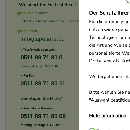
Wie möchten Sie bestellen?
Der Schutz Ihrer
Per App bestellen
Für die ordnungsge
Schnell und bequem direkt über unsere App.
setzen wir so gena
per E-mail
Technologien, um u
info@aposalis.de
die Art und Weise 
• Telefonisch bestellen
personalisierte We
0511 89 71 80 0
Dritte, wie z.B. S
Montag–Freitag: 9–17 Uhr
Weitergehende Info
• Per Fax
0511 89 71 80 11
Bitte wählen Sie n
Benötigen Sie Hilfe?
"Auswahl bestätigen
• Persönliche Beratung
Mehr Information
0511 89 71 80 00
Montag–Freitag: 9–17 Uhr