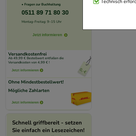
Technisch Notwend
Technisch erford
• Fragen zur Buchhaltung
Website notwendig 
0511 89 71 80 30
verzichtet werden 
Montag–Freitag: 9–15 Uhr
Komfort:
Diese Coo
Jetzt informieren
beispielsweise für
Verhaltensweisen (
Versandkostenfrei
auf Ihre Bedürfnis
Ab 49,99 € Bestellwert entfallen die
Versandkosten von 4,99 € !
Jetzt informieren
Statistik & Trackin
Ohne Mindestbestellwert!
unserer Website sa
Mögliche Zahlarten
den Inhalt auf unse
gestalten. Bitte be
Jetzt informieren
Medien übertragen
Schnell griffbereit - setzen
Sie einfach ein Lesezeichen!