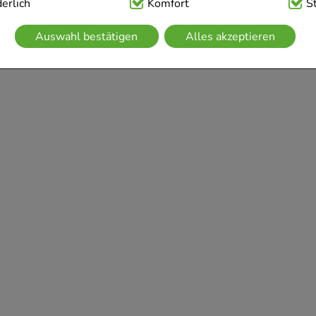
ig:
erlich
Hierbei handelt es sich um Cookies, die für die Grundfunk
Komfort
S
sind (z.B. Navigation, Warenkorb, Kundenkonto), weshalb auf 
Auswahl bestätigen
Alles akzeptieren
kann.
kies werden genutzt um das Einkaufserlebnis noch ansprechen
 die Wiedererkennung des Besuchers oder unsere Seite an be
z.B. Spracheinstellung) anzupassen. Komfort-Cookies ermögli
se zugeschrittene Inhalte anzuzeigen und unser Partnerprogram
g:
Hierüber lassen sich Informationen über die Art und Weise 
mmeln, mit deren Hilfe wir unsere Website weiter für Sie op
rer Website aber auch die Werbung auf Drittseiten möglichst r
achten Sie, dass Daten hierfür teilweise an Dritte wie z.B. Goo
 werden.