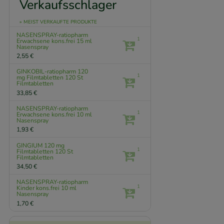
Verkaufsschlager
» MEIST VERKAUFTE PRODUKTE
NASENSPRAY-ratiopharm
1
Erwachsene kons.frei
15 ml
Nasenspray
2,55 €
GINKOBIL-ratiopharm 120
1
mg Filmtabletten
120 St
Filmtabletten
33,85 €
NASENSPRAY-ratiopharm
1
Erwachsene kons.frei
10 ml
Nasenspray
1,93 €
GINGIUM 120 mg
1
Filmtabletten
120 St
Filmtabletten
34,50 €
NASENSPRAY-ratiopharm
1
Kinder kons.frei
10 ml
Nasenspray
1,70 €