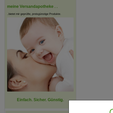
meine Versandapotheke . .
..bietet mir geprüfte, preisgünstige Produkte.
Einfach. Sicher. Günstig.