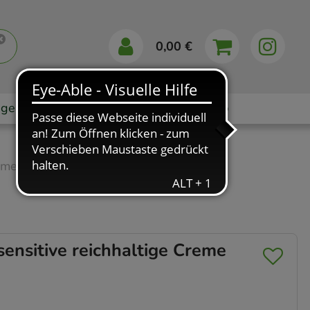
0,00 €
gebote
Markenshops
Ratgeber
App
eme
“
nsitive reichhaltige Creme