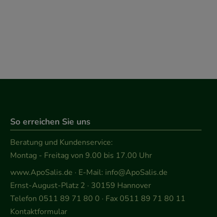
So erreichen Sie uns
Beratung und Kundenservice:
Montag - Freitag von 9.00 bis 17.00 Uhr
www.ApoSalis.de
· E-Mail:
info@ApoSalis.de
Ernst-August-Platz 2 · 30159 Hannover
Telefon 0511 89 71 80 0 · Fax 0511 89 71 80 11
Kontaktformular