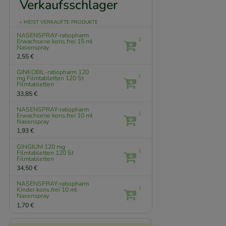
Verkaufsschlager
» MEIST VERKAUFTE PRODUKTE
NASENSPRAY-ratiopharm
1
Erwachsene kons.frei
15 ml
Nasenspray
2,55 €
GINKOBIL-ratiopharm 120
1
mg Filmtabletten
120 St
Filmtabletten
33,85 €
NASENSPRAY-ratiopharm
1
Erwachsene kons.frei
10 ml
Nasenspray
1,93 €
GINGIUM 120 mg
1
Filmtabletten
120 St
Filmtabletten
34,50 €
NASENSPRAY-ratiopharm
1
Kinder kons.frei
10 ml
Nasenspray
1,70 €