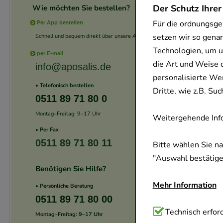
Der Schutz Ihrer
Wie möchten Sie bestellen?
Für die ordnungsge
Per App bestellen
setzen wir so gena
Schnell und bequem direkt über unsere App.
Technologien, um u
per E-mail
die Art und Weise 
info@aposalis.de
personalisierte We
• Telefonisch bestellen
Dritte, wie z.B. S
0511 89 71 80 0
Montag–Freitag: 9–17 Uhr
Weitergehende Info
• Per Fax
0511 89 71 80 11
Bitte wählen Sie n
"Auswahl bestätigen
Benötigen Sie Hilfe?
Mehr Information
• Persönliche Beratung
0511 89 71 80 00
Technisch Notwend
Technisch erford
Montag–Freitag: 9–17 Uhr