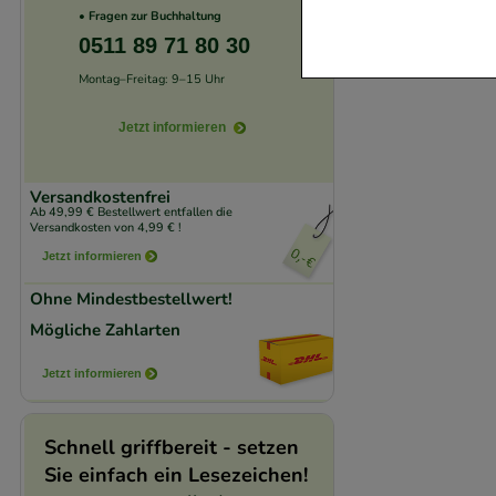
Website notwendig 
• Fragen zur Buchhaltung
verzichtet werden 
0511 89 71 80 30
Montag–Freitag: 9–15 Uhr
Komfort:
Diese Coo
beispielsweise für
Jetzt informieren
Verhaltensweisen (
auf Ihre Bedürfnis
Versandkostenfrei
Ab 49,99 € Bestellwert entfallen die
Versandkosten von 4,99 € !
Statistik & Trackin
Jetzt informieren
unserer Website sa
Ohne Mindestbestellwert!
den Inhalt auf unse
Mögliche Zahlarten
gestalten. Bitte be
Medien übertragen
Jetzt informieren
Schnell griffbereit - setzen
Sie einfach ein Lesezeichen!