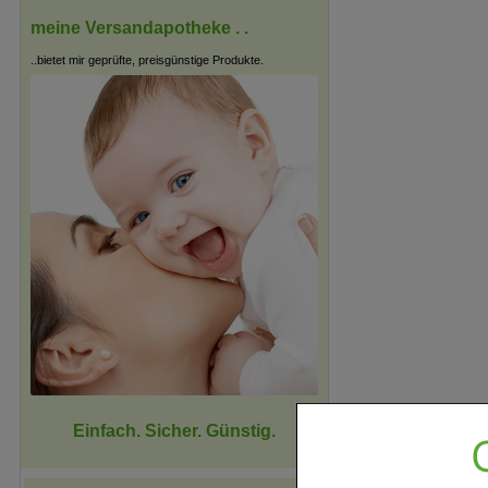
meine Versandapotheke . .
..bietet mir geprüfte, preisgünstige Produkte.
Einfach. Sicher. Günstig.