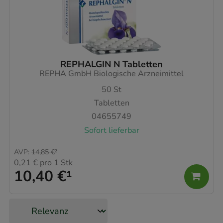
REPHALGIN N Tabletten
REPHA GmbH Biologische Arzneimittel
50
St
Tabletten
04655749
Sofort lieferbar
AVP
:
14,85 €
²
0,21 €
pro 1 Stk
10,40 €
¹