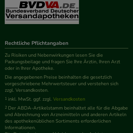
unserer Website sammeln, mit deren Hilfe wir
unsere Website weiter für Sie optimieren können,
den Inhalt auf unserer Website aber auch die
Werbung auf Drittseiten möglichst relevant für Sie
zu gestalten. Bitte beachten Sie, dass Daten hierfür
Rechtliche Pflichtangaben
teilweise an Dritte wie z.B. Google oder soziale
Medien übertragen werden.
Zu Risiken und Nebenwirkungen lesen Sie die
Packungsbeilage und fragen Sie Ihre Ärztin, Ihren Arzt
oder in Ihrer Apotheke.
Die angegebenen Preise beinhalten die gesetzlich
vorgeschriebene Mehrwertsteuer und verstehen sich
zzgl. Versandkosten.
1
inkl. MwSt. ggf. zzgl.
Versandkosten
2
Der ABDA-Artikelstamm beinhaltet alle für die Abgabe
und Abrechnung von Arzneimitteln und anderen Artikeln
des apothekenüblichen Sortiments erforderlichen
Informationen.