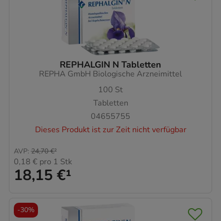
REPHALGIN N Tabletten
REPHA GmbH Biologische Arzneimittel
100
St
Tabletten
04655755
Dieses Produkt ist zur Zeit nicht verfügbar
AVP
:
24,70 €
²
0,18 €
pro 1 Stk
18,15 €
¹
-
30%