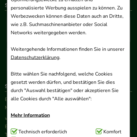
So können Sie bezahlen
personalisierte Werbung ausspielen zu können. Zu
Werbezwecken können diese Daten auch an Dritte,
wie z.B. Suchmaschinenanbieter oder Social
Networks weitergegeben werden.
Weitergehende Informationen finden Sie in unserer
Datenschutzerklärung
.
Bitte wählen Sie nachfolgend, welche Cookies
gesetzt werden dürfen, und bestätigen Sie dies
So erreichen Sie uns
durch "Auswahl bestätigen" oder akzeptieren Sie
alle Cookies durch "Alle auswählen":
Beratung und Kundenservice:
Montag - Freitag von 9.00 bis 17.00 Uhr
Mehr Information
www.ApoSalis.de
· E-Mail:
info@ApoSalis.de
Ernst-August-Platz 2 · 30159 Hannover
Technisch Notwendig:
Technisch erforderlich
Hierbei handelt es sich um
Komfort
Telefon 0511 89 71 80 0 · Fax 0511 89 71 80 11