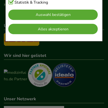
Cookies, die für die Grundfunktionen unserer
Statistik & Tracking
Kontaktformular
Website notwendig sind (z.B. Navigation,
Auswahl bestätigen
Warenkorb, Kundenkonto), weshalb auf diese nicht
verzichtet werden kann.
Unser Versanddienstleister
Alles akzeptieren
Komfort:
Diese Cookies werden genutzt um das
Einkaufserlebnis noch ansprechender zu gestalten,
beispielsweise für die Wiedererkennung des
Besuchers oder unsere Seite an bevorzugte
Wir sind hier gelistet
Verhaltensweisen (z.B. Spracheinstellung)
anzupassen. Komfort-Cookies ermöglichen es uns
auch auf Ihre Bedürfnisse zugeschrittene Inhalte
anzuzeigen und unser Partnerprogramm zu
betreiben.
Unser Netzwerk
Statistik & Tracking:
Hierüber lassen sich
Informationen über die Art und Weise der Nutzung