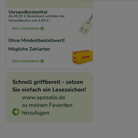
Komfort:
Diese Coo
Versandkostenfrei
beispielsweise für
Ab 49,99 € Bestellwert entfallen die
Versandkosten von 4,99 € !
Verhaltensweisen (
Jetzt informieren
auf Ihre Bedürfnis
Ohne Mindestbestellwert!
Statistik & Trackin
Mögliche Zahlarten
unserer Website sa
Jetzt informieren
den Inhalt auf unse
gestalten. Bitte be
Medien übertragen
Schnell griffbereit - setzen
Sie einfach ein Lesezeichen!
www.aposalis.de
zu meinen Favoriten
hinzufugen