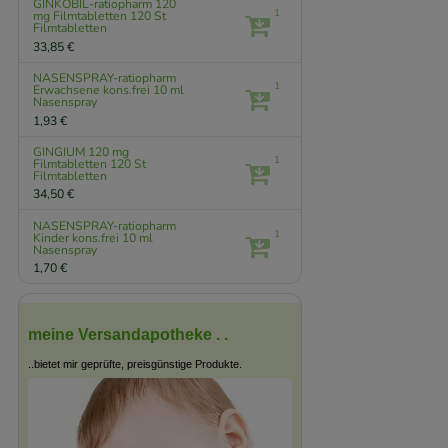
GINKOBIL-ratiopharm 120
1
mg Filmtabletten
120 St
Filmtabletten
33,85 €
NASENSPRAY-ratiopharm
1
Erwachsene kons.frei
10 ml
Nasenspray
1,93 €
GINGIUM 120 mg
1
Filmtabletten
120 St
Filmtabletten
34,50 €
NASENSPRAY-ratiopharm
1
Kinder kons.frei
10 ml
Nasenspray
1,70 €
meine Versandapotheke . .
..bietet mir geprüfte, preisgünstige Produkte.