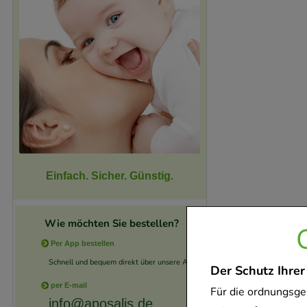
Einfach. Sicher. Günstig.
Wie möchten Sie bestellen?
Per App bestellen
Schnell und bequem direkt über unsere App.
Der Schutz Ihrer
per E-mail
Für die ordnungsge
info@aposalis.de