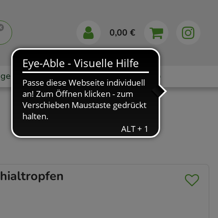
0,00 €
gebote
Markenshops
Ratgeber
App
ialtropfen