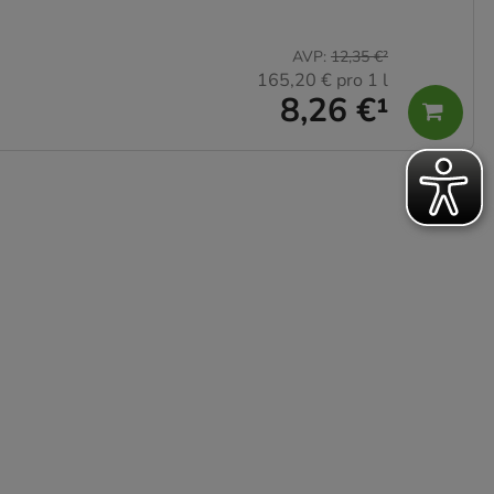
AVP
:
12,35 €
²
165,20 €
pro 1 l
8,26 €
¹