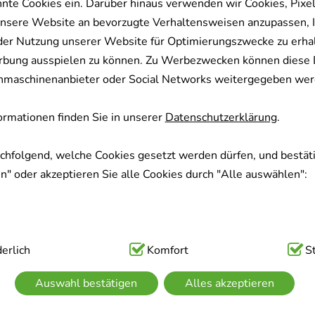
nnte Cookies ein. Darüber hinaus verwenden wir Cookies, Pixel
nsere Website an bevorzugte Verhaltensweisen anzupassen, 
der Nutzung unserer Website für Optimierungszwecke zu erha
rbung ausspielen zu können. Zu Werbezwecken können diese 
uchmaschinenanbieter oder Social Networks weitergegeben wer
rmationen finden Sie in unserer
Datenschutzerklärung
.
achfolgend, welche Cookies gesetzt werden dürfen, und bestäti
" oder akzeptieren Sie alle Cookies durch "Alle auswählen":
ig:
erlich
Hierbei handelt es sich um Cookies, die für die Grundfunk
Komfort
S
sind (z.B. Navigation, Warenkorb, Kundenkonto), weshalb auf 
Auswahl bestätigen
Alles akzeptieren
kann.