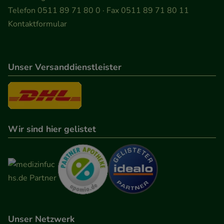
Informationen über die Art und Weise der Nutzung
Telefon 0511 89 71 80 0 · Fax 0511 89 71 80 11
unserer Website sammeln, mit deren Hilfe wir
Kontaktformular
unsere Website weiter für Sie optimieren können,
den Inhalt auf unserer Website aber auch die
Werbung auf Drittseiten möglichst relevant für Sie
Unser Versanddienstleister
zu gestalten. Bitte beachten Sie, dass Daten hierfür
teilweise an Dritte wie z.B. Google oder soziale
Medien übertragen werden.
Wir sind hier gelistet
Unser Netzwerk