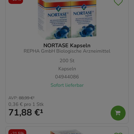
NORTASE Kapseln
REPHA GmbH Biologische Arzneimittel
200
St
Kapseln
04944086
Sofort lieferbar
AVP
:
88,99 €
²
0,36 €
pro 1 Stk
71,88 €
¹
-
21,5%