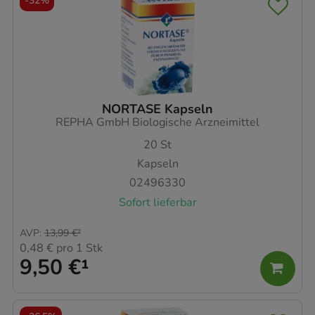
-
32%
NORTASE Kapseln
REPHA GmbH Biologische Arzneimittel
20
St
Kapseln
02496330
Sofort lieferbar
AVP
:
13,99 €
²
0,48 €
pro 1 Stk
9,50 €
¹