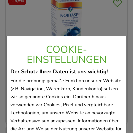
-
26,5%
COOKIE-
NORTASE Kapseln
REPHA GmbH Biologische Arzneimittel
EINSTELLUNGEN
50
St
Kapseln
Der Schutz Ihrer Daten ist uns wichtig!
01953699
Für die ordnungsgemäße Funktion unserer Website
Dieses Produkt ist zur Zeit nicht verfügbar
(z.B. Navigation, Warenkorb, Kundenkonto) setzen
wir so genannte Cookies ein. Darüber hinaus
AVP
:
27,94 €
²
verwenden wir Cookies, Pixel und vergleichbare
0,41 €
pro 1 Stk
20,52 €
¹
Technologien, um unsere Website an bevorzugte
Verhaltensweisen anzupassen, Informationen über
die Art und Weise der Nutzung unserer Website für