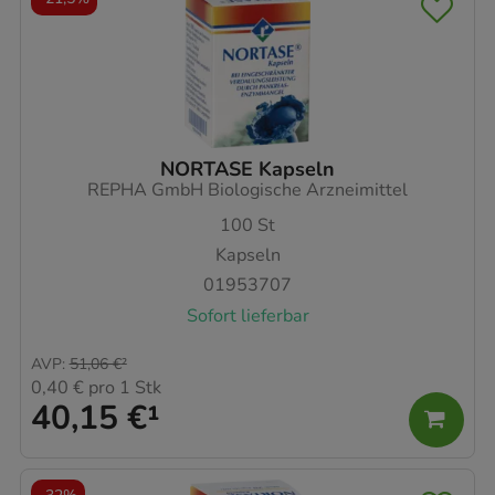
NORTASE Kapseln
REPHA GmbH Biologische Arzneimittel
100
St
Kapseln
01953707
Sofort lieferbar
AVP
:
51,06 €
²
0,40 €
pro 1 Stk
40,15 €
¹