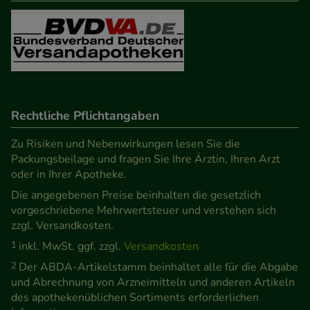
Besuchers oder unsere Seite an bevorzugte
Verhaltensweisen (z.B. Spracheinstellung)
anzupassen. Komfort-Cookies ermöglichen es uns
auch auf Ihre Bedürfnisse zugeschrittene Inhalte
anzuzeigen und unser Partnerprogramm zu
betreiben.
Rechtliche Pflichtangaben
Statistik & Tracking:
Hierüber lassen sich
Zu Risiken und Nebenwirkungen lesen Sie die
Informationen über die Art und Weise der Nutzung
Packungsbeilage und fragen Sie Ihre Ärztin, Ihren Arzt
oder in Ihrer Apotheke.
unserer Website sammeln, mit deren Hilfe wir
Die angegebenen Preise beinhalten die gesetzlich
unsere Website weiter für Sie optimieren können,
vorgeschriebene Mehrwertsteuer und verstehen sich
den Inhalt auf unserer Website aber auch die
zzgl. Versandkosten.
Werbung auf Drittseiten möglichst relevant für Sie
1
inkl. MwSt. ggf. zzgl.
Versandkosten
zu gestalten. Bitte beachten Sie, dass Daten hierfür
2
Der ABDA-Artikelstamm beinhaltet alle für die Abgabe
teilweise an Dritte wie z.B. Google oder soziale
und Abrechnung von Arzneimitteln und anderen Artikeln
Medien übertragen werden.
des apothekenüblichen Sortiments erforderlichen