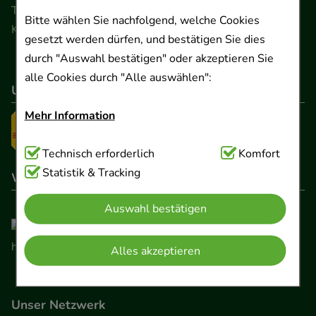
Telefon 0511 89 71 80 0 · Fax 0511 89 71 80 11
Bitte wählen Sie nachfolgend, welche Cookies
Kontaktformular
gesetzt werden dürfen, und bestätigen Sie dies
durch "Auswahl bestätigen" oder akzeptieren Sie
alle Cookies durch "Alle auswählen":
Unser Versanddienstleister
Mehr Information
Technisch Notwendig:
Technisch erforderlich
Hierbei handelt es sich um
Komfort
Cookies, die für die Grundfunktionen unserer
Statistik & Tracking
Wir sind hier gelistet
Website notwendig sind (z.B. Navigation,
Auswahl bestätigen
Warenkorb, Kundenkonto), weshalb auf diese nicht
verzichtet werden kann.
Alles akzeptieren
Komfort:
Diese Cookies werden genutzt um das
Einkaufserlebnis noch ansprechender zu gestalten,
Unser Netzwerk
beispielsweise für die Wiedererkennung des