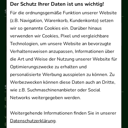
Der Schutz Ihrer Daten ist uns wichtig!
So können Sie bezahlen
Für die ordnungsgemäße Funktion unserer Website
(z.B. Navigation, Warenkorb, Kundenkonto) setzen
wir so genannte Cookies ein. Darüber hinaus
verwenden wir Cookies, Pixel und vergleichbare
Technologien, um unsere Website an bevorzugte
Verhaltensweisen anzupassen, Informationen über
die Art und Weise der Nutzung unserer Website für
Optimierungszwecke zu erhalten und
personalisierte Werbung ausspielen zu können. Zu
Werbezwecken können diese Daten auch an Dritte,
So erreichen Sie uns
wie z.B. Suchmaschinenanbieter oder Social
Networks weitergegeben werden.
Beratung und Kundenservice:
Montag - Freitag von 9.00 bis 17.00 Uhr
Weitergehende Informationen finden Sie in unserer
www.ApoSalis.de
· E-Mail:
info@ApoSalis.de
Datenschutzerklärung
.
Ernst-August-Platz 2 · 30159 Hannover