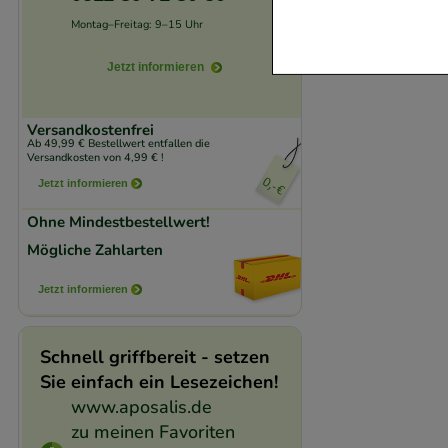
Website notwendig 
Montag–Freitag: 9–15 Uhr
verzichtet werden 
Jetzt informieren
Komfort:
Diese Coo
beispielsweise für
Versandkostenfrei
Verhaltensweisen (
Ab 49,99 € Bestellwert entfallen die
Versandkosten von 4,99 € !
auf Ihre Bedürfnis
Jetzt informieren
Ohne Mindestbestellwert!
Statistik & Trackin
unserer Website sa
Mögliche Zahlarten
den Inhalt auf unse
Jetzt informieren
gestalten. Bitte be
Medien übertragen
Schnell griffbereit - setzen
Sie einfach ein Lesezeichen!
www.aposalis.de
zu meinen Favoriten