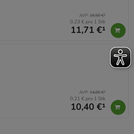
AVP
:
16,50 €
²
0,23 €
pro 1 Stk
11,71 €
¹
AVP
:
14,85 €
²
0,21 €
pro 1 Stk
10,40 €
¹