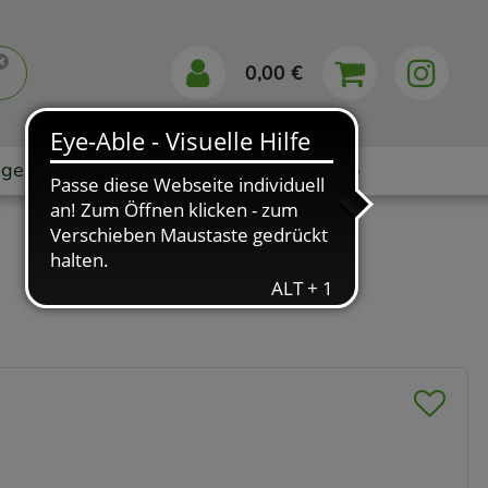
0,00 €
gebote
Markenshops
Ratgeber
App