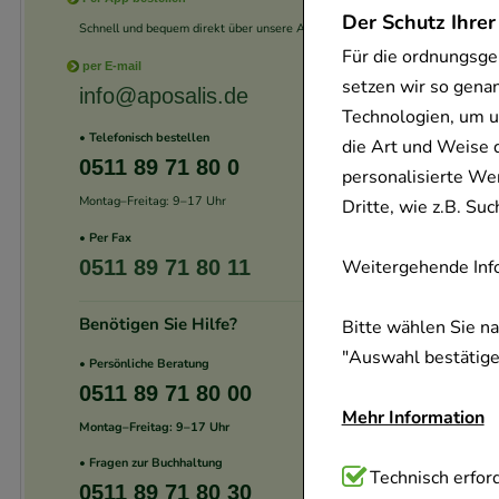
Der Schutz Ihrer
Schnell und bequem direkt über unsere App.
Für die ordnungsge
per E-mail
setzen wir so gena
info@aposalis.de
Technologien, um u
• Telefonisch bestellen
die Art und Weise 
0511 89 71 80 0
personalisierte We
Montag–Freitag: 9–17 Uhr
Dritte, wie z.B. S
• Per Fax
0511 89 71 80 11
Weitergehende Info
Benötigen Sie Hilfe?
Bitte wählen Sie n
"Auswahl bestätigen
• Persönliche Beratung
0511 89 71 80 00
Mehr Information
Montag–Freitag: 9–17 Uhr
• Fragen zur Buchhaltung
Technisch Notwend
Technisch erford
0511 89 71 80 30