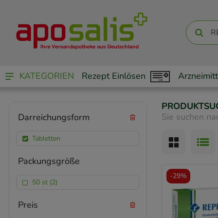
KATEGORIEN
Rezept Einlösen
Arzneimitt
PRODUKTSU
Sie suchen na
Darreichungsform
Tabletten
Packungsgröße
-
29%
50 st (2)
Preis