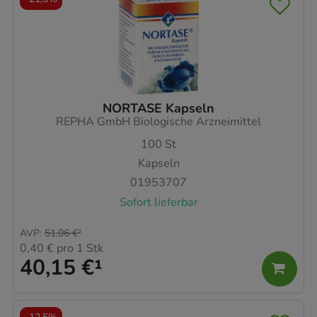
NORTASE Kapseln
REPHA GmbH Biologische Arzneimittel
100
St
Kapseln
01953707
Sofort lieferbar
AVP
:
51,06 €
²
0,40 €
pro 1 Stk
40,15 €
¹