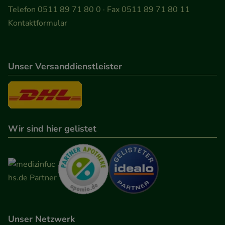
Besuchers oder unsere Seite an bevorzugte
Telefon 0511 89 71 80 0 · Fax 0511 89 71 80 11
Verhaltensweisen (z.B. Spracheinstellung)
Kontaktformular
anzupassen. Komfort-Cookies ermöglichen es uns
auch auf Ihre Bedürfnisse zugeschrittene Inhalte
anzuzeigen und unser Partnerprogramm zu
Unser Versanddienstleister
betreiben.
Statistik & Tracking:
Hierüber lassen sich
Informationen über die Art und Weise der Nutzung
Wir sind hier gelistet
unserer Website sammeln, mit deren Hilfe wir
unsere Website weiter für Sie optimieren können,
den Inhalt auf unserer Website aber auch die
Werbung auf Drittseiten möglichst relevant für Sie
zu gestalten. Bitte beachten Sie, dass Daten hierfür
teilweise an Dritte wie z.B. Google oder soziale
Medien übertragen werden.
Unser Netzwerk