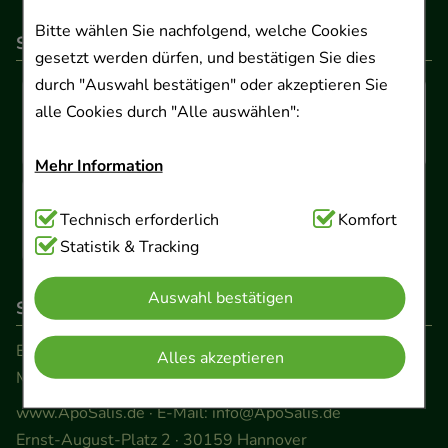
Bitte wählen Sie nachfolgend, welche Cookies
So können Sie bezahlen
gesetzt werden dürfen, und bestätigen Sie dies
durch "Auswahl bestätigen" oder akzeptieren Sie
alle Cookies durch "Alle auswählen":
Mehr Information
Technisch Notwendig:
Technisch erforderlich
Hierbei handelt es sich um
Komfort
Cookies, die für die Grundfunktionen unserer
Statistik & Tracking
Website notwendig sind (z.B. Navigation,
Auswahl bestätigen
Warenkorb, Kundenkonto), weshalb auf diese nicht
So erreichen Sie uns
verzichtet werden kann.
Beratung und Kundenservice:
Alles akzeptieren
Montag - Freitag von 9.00 bis 17.00 Uhr
Komfort:
Diese Cookies werden genutzt um das
Einkaufserlebnis noch ansprechender zu gestalten,
www.ApoSalis.de
· E-Mail:
info@ApoSalis.de
beispielsweise für die Wiedererkennung des
Ernst-August-Platz 2 · 30159 Hannover