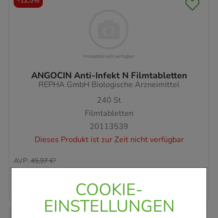
-
12,5%
ANGOCIN Anti-Infekt N Filmtabletten
REPHA GmbH Biologische Arzneimittel
240
St
Filmtabletten
20113539
Dieses Produkt ist zur Zeit nicht verfügbar
AVP
:
45,97 €
²
0,17 €
pro 1 Stk
40,27 €
¹
COOKIE-
EINSTELLUNGEN