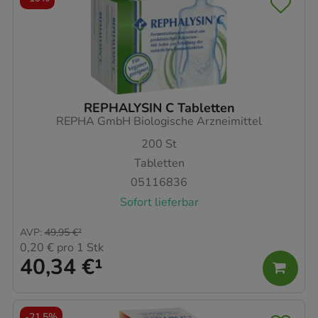
REPHALYSIN C Tabletten
REPHA GmbH Biologische Arzneimittel
200
St
Tabletten
05116836
Sofort lieferbar
AVP
:
49,95 €
²
0,20 €
pro 1 Stk
40,34 €
¹
-
21,5%