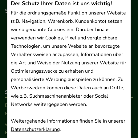
Der Schutz Ihrer Daten ist uns wichtig!
So können Sie bezahlen
Für die ordnungsgemäße Funktion unserer Website
(z.B. Navigation, Warenkorb, Kundenkonto) setzen
wir so genannte Cookies ein. Darüber hinaus
verwenden wir Cookies, Pixel und vergleichbare
Technologien, um unsere Website an bevorzugte
Verhaltensweisen anzupassen, Informationen über
die Art und Weise der Nutzung unserer Website für
Optimierungszwecke zu erhalten und
personalisierte Werbung ausspielen zu können. Zu
Werbezwecken können diese Daten auch an Dritte,
So erreichen Sie uns
wie z.B. Suchmaschinenanbieter oder Social
Networks weitergegeben werden.
Beratung und Kundenservice:
Montag - Freitag von 9.00 bis 17.00 Uhr
Weitergehende Informationen finden Sie in unserer
www.ApoSalis.de
· E-Mail:
info@ApoSalis.de
Datenschutzerklärung
.
Ernst-August-Platz 2 · 30159 Hannover