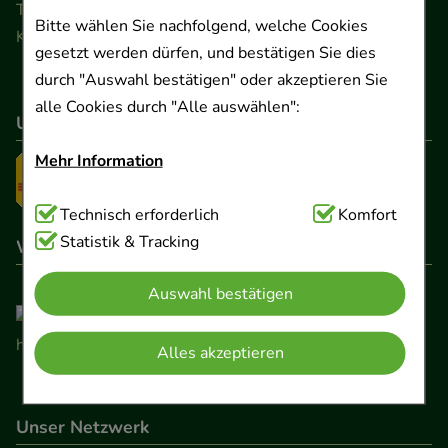
Telefon 0511 89 71 80 0 · Fax 0511 89 71 80 11
Bitte wählen Sie nachfolgend, welche Cookies
Kontaktformular
gesetzt werden dürfen, und bestätigen Sie dies
durch "Auswahl bestätigen" oder akzeptieren Sie
alle Cookies durch "Alle auswählen":
Unser Versanddienstleister
Mehr Information
Technisch Notwendig:
Technisch erforderlich
Hierbei handelt es sich um
Komfort
Cookies, die für die Grundfunktionen unserer
Statistik & Tracking
Wir sind hier gelistet
Website notwendig sind (z.B. Navigation,
Auswahl bestätigen
Warenkorb, Kundenkonto), weshalb auf diese nicht
verzichtet werden kann.
Alles akzeptieren
Komfort:
Diese Cookies werden genutzt um das
Einkaufserlebnis noch ansprechender zu gestalten,
Unser Netzwerk
beispielsweise für die Wiedererkennung des