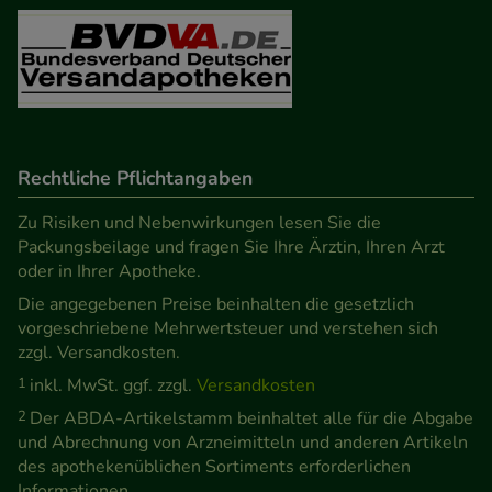
Besuchers oder unsere Seite an bevorzugte
Verhaltensweisen (z.B. Spracheinstellung)
anzupassen. Komfort-Cookies ermöglichen es uns
auch auf Ihre Bedürfnisse zugeschrittene Inhalte
anzuzeigen und unser Partnerprogramm zu
betreiben.
Rechtliche Pflichtangaben
Statistik & Tracking:
Hierüber lassen sich
Zu Risiken und Nebenwirkungen lesen Sie die
Packungsbeilage und fragen Sie Ihre Ärztin, Ihren Arzt
Informationen über die Art und Weise der Nutzung
oder in Ihrer Apotheke.
unserer Website sammeln, mit deren Hilfe wir
Die angegebenen Preise beinhalten die gesetzlich
unsere Website weiter für Sie optimieren können,
vorgeschriebene Mehrwertsteuer und verstehen sich
den Inhalt auf unserer Website aber auch die
zzgl. Versandkosten.
Werbung auf Drittseiten möglichst relevant für Sie
1
inkl. MwSt. ggf. zzgl.
Versandkosten
zu gestalten. Bitte beachten Sie, dass Daten hierfür
2
Der ABDA-Artikelstamm beinhaltet alle für die Abgabe
teilweise an Dritte wie z.B. Google oder soziale
und Abrechnung von Arzneimitteln und anderen Artikeln
Medien übertragen werden.
des apothekenüblichen Sortiments erforderlichen
Informationen.