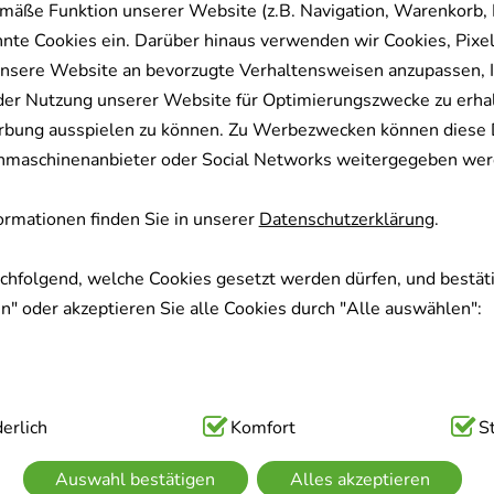
mäße Funktion unserer Website (z.B. Navigation, Warenkorb,
nnte Cookies ein. Darüber hinaus verwenden wir Cookies, Pixel
nsere Website an bevorzugte Verhaltensweisen anzupassen, 
der Nutzung unserer Website für Optimierungszwecke zu erha
rbung ausspielen zu können. Zu Werbezwecken können diese 
uchmaschinenanbieter oder Social Networks weitergegeben wer
rmationen finden Sie in unserer
Datenschutzerklärung
.
achfolgend, welche Cookies gesetzt werden dürfen, und bestäti
" oder akzeptieren Sie alle Cookies durch "Alle auswählen":
ig:
erlich
Hierbei handelt es sich um Cookies, die für die Grundfunk
Komfort
S
sind (z.B. Navigation, Warenkorb, Kundenkonto), weshalb auf 
Auswahl bestätigen
Alles akzeptieren
kann.