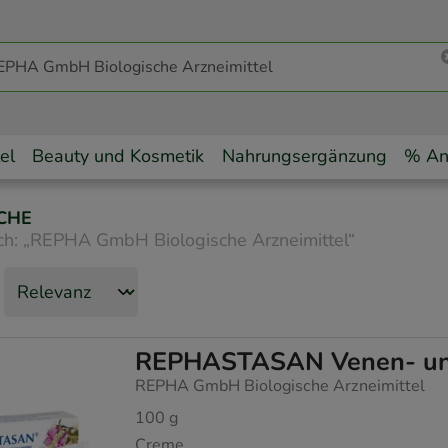
el
Beauty und Kosmetik
Nahrungsergänzung
% An
CHE
ch:
„
REPHA GmbH Biologische Arzneimittel
“
REPHASTASAN Venen- un
REPHA GmbH Biologische Arzneimittel
100
g
Creme