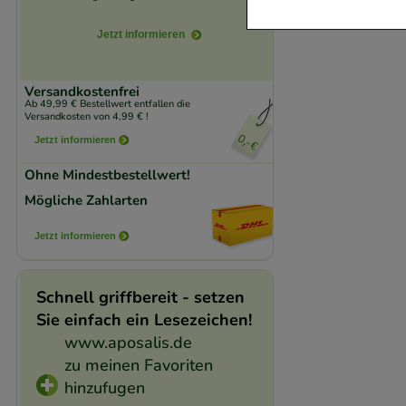
Jetzt informieren
Komfort:
Diese Coo
beispielsweise für
Verhaltensweisen (
Versandkostenfrei
Ab 49,99 € Bestellwert entfallen die
auf Ihre Bedürfnis
Versandkosten von 4,99 € !
Jetzt informieren
Statistik & Trackin
Ohne Mindestbestellwert!
unserer Website sa
Mögliche Zahlarten
den Inhalt auf unse
gestalten. Bitte be
Jetzt informieren
Medien übertragen
Schnell griffbereit - setzen
Sie einfach ein Lesezeichen!
www.aposalis.de
zu meinen Favoriten
hinzufugen