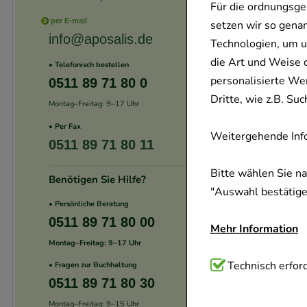
Für die ordnungsge
per E-mail
setzen wir so gena
info@aposalis.de
Technologien, um u
die Art und Weise 
• Telefonisch bestellen
personalisierte We
0511 89 71 80 0
Dritte, wie z.B. S
Montag–Freitag: 9–17 Uhr
• Per Fax
Weitergehende Info
0511 89 71 80 11
Bitte wählen Sie n
Benötigen Sie Hilfe?
"Auswahl bestätigen
• Persönliche Beratung
0511 89 71 80 00
Mehr Information
Montag–Freitag: 9–17 Uhr
Technisch Notwend
Technisch erford
• Fragen zur Buchhaltung
0511 89 71 80 30
Website notwendig 
verzichtet werden 
Montag–Freitag: 9–15 Uhr