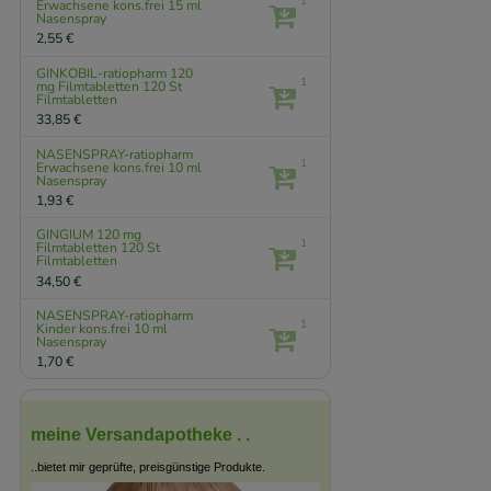
1
Erwachsene kons.frei
15 ml
Nasenspray
2,55 €
GINKOBIL-ratiopharm 120
1
mg Filmtabletten
120 St
Filmtabletten
33,85 €
NASENSPRAY-ratiopharm
1
Erwachsene kons.frei
10 ml
Nasenspray
1,93 €
GINGIUM 120 mg
1
Filmtabletten
120 St
Filmtabletten
34,50 €
NASENSPRAY-ratiopharm
1
Kinder kons.frei
10 ml
Nasenspray
1,70 €
meine Versandapotheke . .
..bietet mir geprüfte, preisgünstige Produkte.