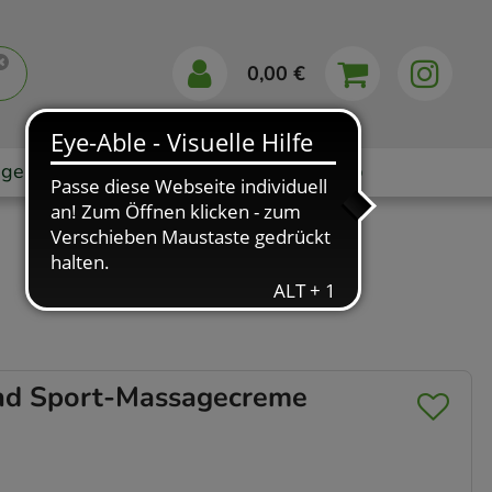
0,00 €
gebote
Markenshops
Ratgeber
App
d Sport-Massagecreme