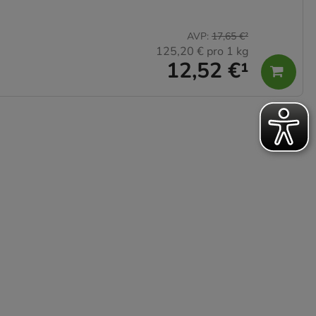
AVP
:
17,65 €
²
125,20 €
pro 1 kg
12,52 €
¹