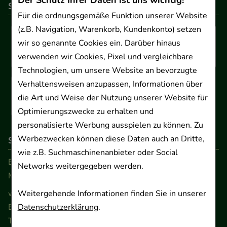
Der Schutz Ihrer Daten ist uns wichtig!
So können Sie bezahlen
Für die ordnungsgemäße Funktion unserer Website
(z.B. Navigation, Warenkorb, Kundenkonto) setzen
wir so genannte Cookies ein. Darüber hinaus
verwenden wir Cookies, Pixel und vergleichbare
Technologien, um unsere Website an bevorzugte
Verhaltensweisen anzupassen, Informationen über
die Art und Weise der Nutzung unserer Website für
Optimierungszwecke zu erhalten und
personalisierte Werbung ausspielen zu können. Zu
Werbezwecken können diese Daten auch an Dritte,
So erreichen Sie uns
wie z.B. Suchmaschinenanbieter oder Social
Beratung und Kundenservice:
Networks weitergegeben werden.
Montag - Freitag von 9.00 bis 17.00 Uhr
www.ApoSalis.de
· E-Mail:
info@ApoSalis.de
Weitergehende Informationen finden Sie in unserer
Ernst-August-Platz 2 · 30159 Hannover
Datenschutzerklärung
.
Telefon 0511 89 71 80 0 · Fax 0511 89 71 80 11