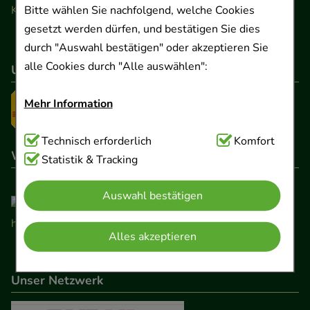
Kontaktformular
Bitte wählen Sie nachfolgend, welche Cookies
gesetzt werden dürfen, und bestätigen Sie dies
durch "Auswahl bestätigen" oder akzeptieren Sie
alle Cookies durch "Alle auswählen":
Unser Versanddienstleister
Mehr Information
Technisch Notwendig:
Technisch erforderlich
Hierbei handelt es sich um
Komfort
Wir sind hier gelistet
Cookies, die für die Grundfunktionen unserer
Statistik & Tracking
Website notwendig sind (z.B. Navigation,
Auswahl bestätigen
Warenkorb, Kundenkonto), weshalb auf diese nicht
verzichtet werden kann.
Alles akzeptieren
Komfort:
Diese Cookies werden genutzt um das
Einkaufserlebnis noch ansprechender zu gestalten,
Unser Netzwerk
beispielsweise für die Wiedererkennung des
Besuchers oder unsere Seite an bevorzugte