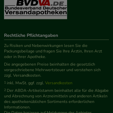
Verhaltensweisen (z.B. Spracheinstellung)
anzupassen. Komfort-Cookies ermöglichen es uns
auch auf Ihre Bedürfnisse zugeschrittene Inhalte
anzuzeigen und unser Partnerprogramm zu
betreiben.
Rechtliche Pflichtangaben
Zu Risiken und Nebenwirkungen lesen Sie die
Statistik & Tracking:
Hierüber lassen sich
Packungsbeilage und fragen Sie Ihre Ärztin, Ihren Arzt
Informationen über die Art und Weise der Nutzung
oder in Ihrer Apotheke.
unserer Website sammeln, mit deren Hilfe wir
Die angegebenen Preise beinhalten die gesetzlich
unsere Website weiter für Sie optimieren können,
vorgeschriebene Mehrwertsteuer und verstehen sich
den Inhalt auf unserer Website aber auch die
zzgl. Versandkosten.
Werbung auf Drittseiten möglichst relevant für Sie
1
inkl. MwSt. ggf. zzgl.
Versandkosten
zu gestalten. Bitte beachten Sie, dass Daten hierfür
2
Der ABDA-Artikelstamm beinhaltet alle für die Abgabe
teilweise an Dritte wie z.B. Google oder soziale
und Abrechnung von Arzneimitteln und anderen Artikeln
des apothekenüblichen Sortiments erforderlichen
Medien übertragen werden.
Informationen.
Die Daten basieren auf Meldungen der Anbieter