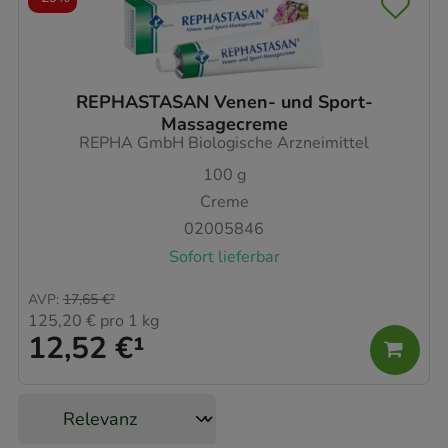
REPHASTASAN Venen- und Sport-
Massagecreme
REPHA GmbH Biologische Arzneimittel
100
g
Creme
02005846
Sofort lieferbar
AVP
:
17,65 €
²
125,20 €
pro 1 kg
12,52 €
¹