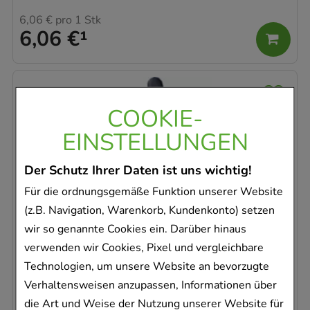
6,06 €
pro 1 Stk
6,06 €
¹
COOKIE-
EINSTELLUNGEN
Der Schutz Ihrer Daten ist uns wichtig!
Für die ordnungsgemäße Funktion unserer Website
FINGERLING Leder Gr.5 m.Bindeband
Param GmbH
(z.B. Navigation, Warenkorb, Kundenkonto) setzen
wir so genannte Cookies ein. Darüber hinaus
1
St
verwenden wir Cookies, Pixel und vergleichbare
02689810
Technologien, um unsere Website an bevorzugte
Sofort lieferbar
Verhaltensweisen anzupassen, Informationen über
6,06 €
pro 1 Stk
die Art und Weise der Nutzung unserer Website für