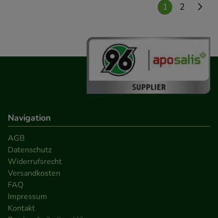
Informationen über die Art und Weise der Nutzung
1
2
unserer Website sammeln, mit deren Hilfe wir
unsere Website weiter für Sie optimieren können,
den Inhalt auf unserer Website aber auch die
Werbung auf Drittseiten möglichst relevant für Sie
zu gestalten. Bitte beachten Sie, dass Daten hierfür
teilweise an Dritte wie z.B. Google oder soziale
Medien übertragen werden.
Navigation
AGB
Datenschutz
Widerrufsrecht
Versandkosten
FAQ
Impressum
Kontakt