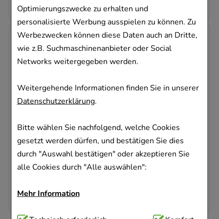
6,06 €
¹
Optimierungszwecke zu erhalten und
personalisierte Werbung ausspielen zu können. Zu
Werbezwecken können diese Daten auch an Dritte,
wie z.B. Suchmaschinenanbieter oder Social
Networks weitergegeben werden.
Weitergehende Informationen finden Sie in unserer
Datenschutzerklärung
.
FINGERLING Leder Gr.3 m.Bindeband
Param GmbH
Bitte wählen Sie nachfolgend, welche Cookies
1
St
gesetzt werden dürfen, und bestätigen Sie dies
02689796
durch "Auswahl bestätigen" oder akzeptieren Sie
Sofort lieferbar
alle Cookies durch "Alle auswählen":
6,06 €
pro 1 Stk
6,06 €
¹
Mehr Information