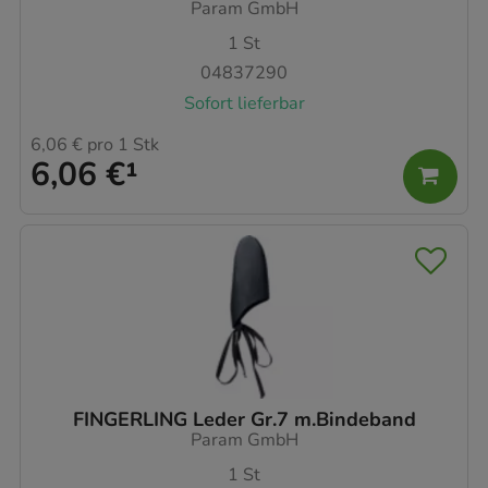
Param GmbH
1
St
04837290
Sofort lieferbar
6,06 €
pro 1 Stk
6,06 €
¹
FINGERLING Leder Gr.7 m.Bindeband
Param GmbH
1
St