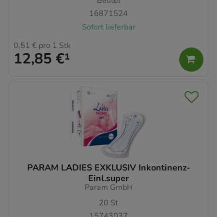
Beutel
16871524
Sofort lieferbar
0,51 €
pro 1 Stk
12,85 €
¹
PARAM LADIES EXKLUSIV Inkontinenz-
Einl.super
Param GmbH
20
St
15743037