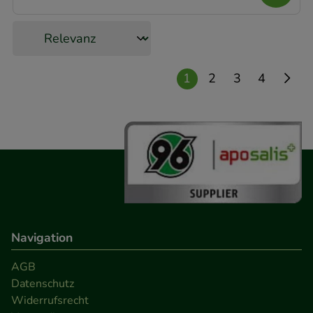
Statistik & Tracking:
Hierüber lassen sich
Informationen über die Art und Weise der Nutzung
unserer Website sammeln, mit deren Hilfe wir
1
2
3
4
unsere Website weiter für Sie optimieren können,
den Inhalt auf unserer Website aber auch die
Werbung auf Drittseiten möglichst relevant für Sie
zu gestalten. Bitte beachten Sie, dass Daten hierfür
teilweise an Dritte wie z.B. Google oder soziale
Medien übertragen werden.
Navigation
AGB
Datenschutz
Widerrufsrecht