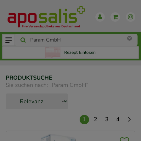
Rezept Einlösen
PRODUKTSUCHE
Sie suchen nach:
„
Param GmbH
“
1
2
3
4