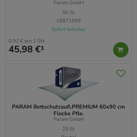
Param GmbH
50
St
16871599
Sofort lieferbar
0,92 €
pro 1 Stk
45,98 €
¹
PARAM Bettschutzaufl.PREMIUM 60x90 cm
Flocke Pfle.
Param GmbH
25
St