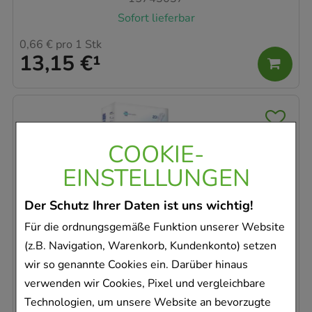
Sofort lieferbar
0,66 €
pro 1 Stk
13,15 €
¹
COOKIE-
EINSTELLUNGEN
Der Schutz Ihrer Daten ist uns wichtig!
PARAM LADIES EXKLUSIV Inkontinenz-
Für die ordnungsgemäße Funktion unserer Website
Einl.extra
(z.B. Navigation, Warenkorb, Kundenkonto) setzen
Param GmbH
wir so genannte Cookies ein. Darüber hinaus
20
St
verwenden wir Cookies, Pixel und vergleichbare
15742977
Technologien, um unsere Website an bevorzugte
Sofort lieferbar