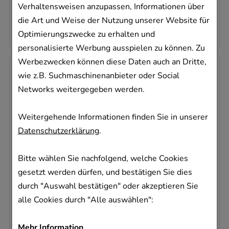
Verhaltensweisen anzupassen, Informationen über
0,53 €
pro 1 Stk
die Art und Weise der Nutzung unserer Website für
10,54 €
¹
Optimierungszwecke zu erhalten und
personalisierte Werbung ausspielen zu können. Zu
Werbezwecken können diese Daten auch an Dritte,
wie z.B. Suchmaschinenanbieter oder Social
Networks weitergegeben werden.
Weitergehende Informationen finden Sie in unserer
Datenschutzerklärung
.
PARAM Form PREMIUM Vorlage
anatom.super Nacht
Bitte wählen Sie nachfolgend, welche Cookies
Param GmbH
gesetzt werden dürfen, und bestätigen Sie dies
20
St
durch "Auswahl bestätigen" oder akzeptieren Sie
09318123
alle Cookies durch "Alle auswählen":
Sofort lieferbar
1,15 €
pro 1 Stk
Mehr Information