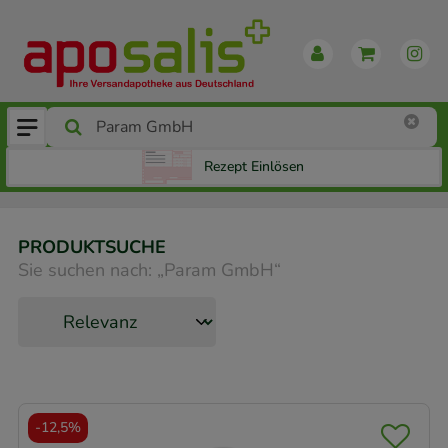
Rezept Einlösen
PRODUKTSUCHE
Sie suchen nach:
„
Param GmbH
“
-
12,5%