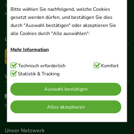
Telefon 0511 89 71 80 0 · Fax 0511 89 71 80 11
Bitte wählen Sie nachfolgend, welche Cookies
Kontaktformular
gesetzt werden dürfen, und bestätigen Sie dies
durch "Auswahl bestätigen" oder akzeptieren Sie
alle Cookies durch "Alle auswählen":
Unser Versanddienstleister
Mehr Information
Technisch Notwendig:
Technisch erforderlich
Hierbei handelt es sich um
Komfort
Cookies, die für die Grundfunktionen unserer
Statistik & Tracking
Wir sind hier gelistet
Website notwendig sind (z.B. Navigation,
Auswahl bestätigen
Warenkorb, Kundenkonto), weshalb auf diese nicht
verzichtet werden kann.
Alles akzeptieren
Komfort:
Diese Cookies werden genutzt um das
Einkaufserlebnis noch ansprechender zu gestalten,
Unser Netzwerk
beispielsweise für die Wiedererkennung des