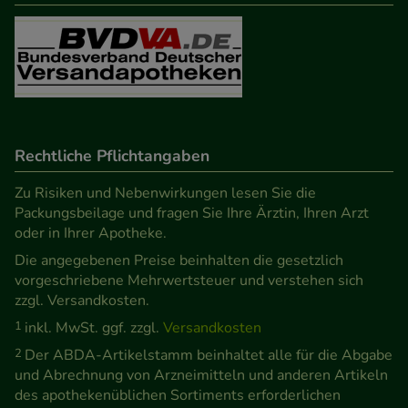
Besuchers oder unsere Seite an bevorzugte
Verhaltensweisen (z.B. Spracheinstellung)
anzupassen. Komfort-Cookies ermöglichen es uns
auch auf Ihre Bedürfnisse zugeschrittene Inhalte
anzuzeigen und unser Partnerprogramm zu
betreiben.
Rechtliche Pflichtangaben
Statistik & Tracking:
Hierüber lassen sich
Zu Risiken und Nebenwirkungen lesen Sie die
Informationen über die Art und Weise der Nutzung
Packungsbeilage und fragen Sie Ihre Ärztin, Ihren Arzt
oder in Ihrer Apotheke.
unserer Website sammeln, mit deren Hilfe wir
unsere Website weiter für Sie optimieren können,
Die angegebenen Preise beinhalten die gesetzlich
vorgeschriebene Mehrwertsteuer und verstehen sich
den Inhalt auf unserer Website aber auch die
zzgl. Versandkosten.
Werbung auf Drittseiten möglichst relevant für Sie
1
inkl. MwSt. ggf. zzgl.
Versandkosten
zu gestalten. Bitte beachten Sie, dass Daten hierfür
2
Der ABDA-Artikelstamm beinhaltet alle für die Abgabe
teilweise an Dritte wie z.B. Google oder soziale
und Abrechnung von Arzneimitteln und anderen Artikeln
Medien übertragen werden.
des apothekenüblichen Sortiments erforderlichen