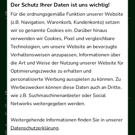
Der Schutz Ihrer Daten ist uns wichtig!
So können Sie bezahlen
Für die ordnungsgemäße Funktion unserer Website
(z.B. Navigation, Warenkorb, Kundenkonto) setzen
wir so genannte Cookies ein. Darüber hinaus
verwenden wir Cookies, Pixel und vergleichbare
Technologien, um unsere Website an bevorzugte
Verhaltensweisen anzupassen, Informationen über
die Art und Weise der Nutzung unserer Website für
Optimierungszwecke zu erhalten und
personalisierte Werbung ausspielen zu können. Zu
Werbezwecken können diese Daten auch an Dritte,
So erreichen Sie uns
wie z.B. Suchmaschinenanbieter oder Social
Networks weitergegeben werden.
Beratung und Kundenservice:
Montag - Freitag von 9.00 bis 17.00 Uhr
Weitergehende Informationen finden Sie in unserer
www.ApoSalis.de
· E-Mail:
info@ApoSalis.de
Datenschutzerklärung
.
Ernst-August-Platz 2 · 30159 Hannover