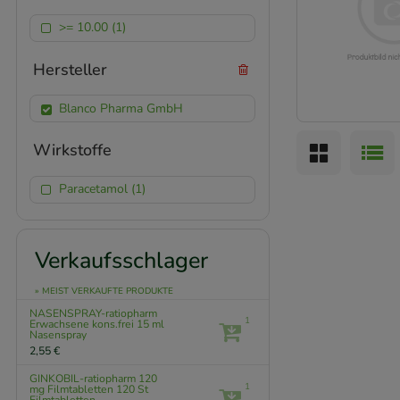
>= 10.00 (1)
Hersteller
Blanco Pharma GmbH
Wirkstoffe
Paracetamol (1)
Verkaufsschlager
» MEIST VERKAUFTE PRODUKTE
NASENSPRAY-ratiopharm
1
Erwachsene kons.frei
15 ml
Nasenspray
2,55 €
GINKOBIL-ratiopharm 120
1
mg Filmtabletten
120 St