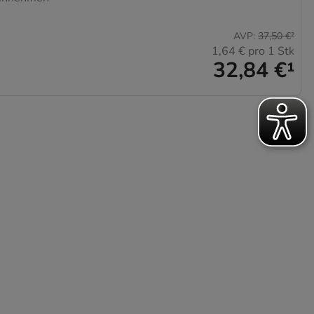
AVP
:
37,50 €
²
1,64 €
pro 1 Stk
32,84 €
¹