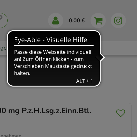
0,00 €
gebote
Markenshops
Ratgeber
App
mg P.z.H.Lsg.z.Einn.Btl.
Einnehmen