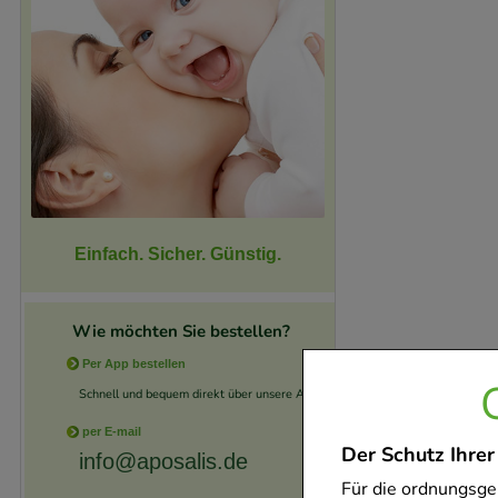
Einfach. Sicher. Günstig.
Wie möchten Sie bestellen?
Per App bestellen
Schnell und bequem direkt über unsere App.
per E-mail
Der Schutz Ihrer
info@aposalis.de
Für die ordnungsge