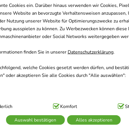
nnte Cookies ein. Darüber hinaus verwenden wir Cookies, Pixel
nsere Website an bevorzugte Verhaltensweisen anzupassen, 
der Nutzung unserer Website für Optimierungszwecke zu erha
rbung ausspielen zu können. Zu Werbezwecken können diese 
uchmaschinenanbieter oder Social Networks weitergegeben wer
rmationen finden Sie in unserer
Datenschutzerklärung
.
achfolgend, welche Cookies gesetzt werden dürfen, und bestäti
" oder akzeptieren Sie alle Cookies durch "Alle auswählen":
ig:
erlich
Hierbei handelt es sich um Cookies, die für die Grundfunk
Komfort
S
sind (z.B. Navigation, Warenkorb, Kundenkonto), weshalb auf 
Auswahl bestätigen
Alles akzeptieren
kann.