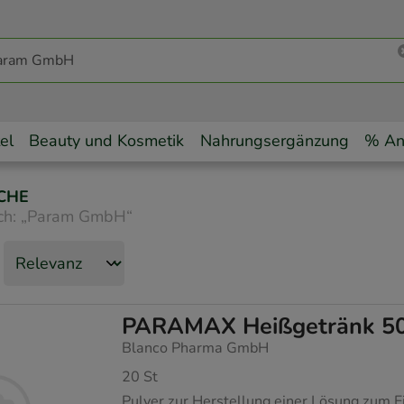
el
Beauty und Kosmetik
Nahrungsergänzung
% An
CHE
ch:
„
Param GmbH
“
PARAMAX Heißgetränk 500 
Blanco Pharma GmbH
20
St
Pulver zur Herstellung einer Lösung zum 