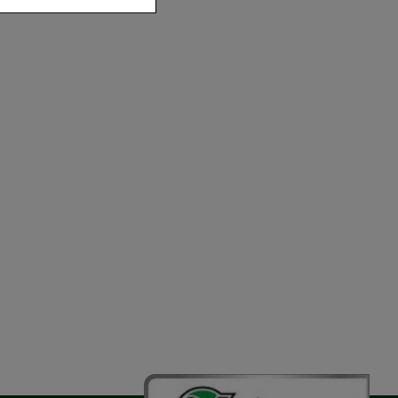
der zu gestalten,
vorzugte
chen es uns auch
m zu betreiben.
der Nutzung
timieren können,
elevant für Sie zu
gle oder soziale