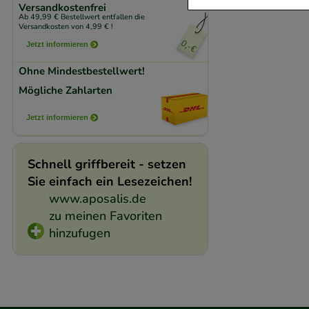
Versandkostenfrei
Ab 49,99 € Bestellwert entfallen die
Komfort:
Diese Coo
Versandkosten von 4,99 € !
beispielsweise für
Jetzt informieren
Verhaltensweisen (
Ohne Mindestbestellwert!
auf Ihre Bedürfnis
Mögliche Zahlarten
Statistik & Trackin
Jetzt informieren
unserer Website sa
den Inhalt auf unse
Schnell griffbereit - setzen
gestalten. Bitte be
Sie einfach ein Lesezeichen!
Medien übertragen
www.aposalis.de
zu meinen Favoriten
hinzufugen