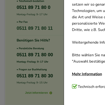
• Telefonisch bestellen
setzen wir so gena
0511 89 71 80 0
Technologien, um u
Montag–Freitag: 9–17 Uhr
die Art und Weise 
• Per Fax
personalisierte We
0511 89 71 80 11
Dritte, wie z.B. S
Benötigen Sie Hilfe?
Weitergehende Info
• Persönliche Beratung
0511 89 71 80 00
Bitte wählen Sie n
"Auswahl bestätigen
Montag–Freitag: 9–17 Uhr
• Fragen zur Buchhaltung
Mehr Information
0511 89 71 80 30
Montag–Freitag: 9–15 Uhr
Technisch Notwend
Technisch erford
Website notwendig 
Jetzt informieren
verzichtet werden 