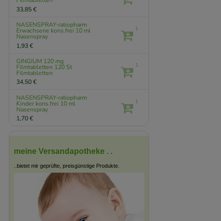
Filmtabletten
33,85 €
NASENSPRAY-ratiopharm
1
Erwachsene kons.frei
10 ml
Nasenspray
1,93 €
GINGIUM 120 mg
1
Filmtabletten
120 St
Filmtabletten
34,50 €
NASENSPRAY-ratiopharm
1
Kinder kons.frei
10 ml
Nasenspray
1,70 €
meine Versandapotheke . .
..bietet mir geprüfte, preisgünstige Produkte.