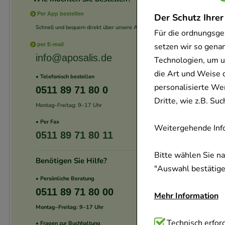
Per App bestellen
Der Schutz Ihrer
Schnell und bequem direkt über unsere App.
Für die ordnungsge
setzen wir so gena
per E-mail
info@aposalis.de
Technologien, um u
die Art und Weise 
• Telefonisch bestellen
personalisierte We
0511 89 71 80 0
Dritte, wie z.B. S
Montag–Freitag: 9–17 Uhr
• Per Fax
Weitergehende Info
0511 89 71 80 11
Bitte wählen Sie n
Benötigen Sie Hilfe?
"Auswahl bestätigen
• Persönliche Beratung
0511 89 71 80 00
Mehr Information
Montag–Freitag: 9–17 Uhr
Technisch Notwend
Technisch erford
• Fragen zur Buchhaltung