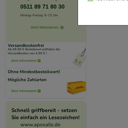
Website notwendig 
0511 89 71 80 30
verzichtet werden 
Montag–Freitag: 9–15 Uhr
Jetzt informieren
Komfort:
Diese Coo
beispielsweise für
Verhaltensweisen (
Versandkostenfrei
Ab 49,99 € Bestellwert entfallen die
auf Ihre Bedürfnis
Versandkosten von 4,99 € !
Jetzt informieren
Statistik & Trackin
Ohne Mindestbestellwert!
unserer Website sa
Mögliche Zahlarten
den Inhalt auf unse
gestalten. Bitte be
Jetzt informieren
Medien übertragen
Schnell griffbereit - setzen
Sie einfach ein Lesezeichen!
www.aposalis.de