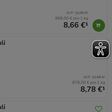
AVP
:
12,95 €
²
866,00 €
pro 1 kg
8,66 €
¹
li
AVP
:
11,50 €
²
878,00 €
pro 1 kg
8,78 €
¹
li