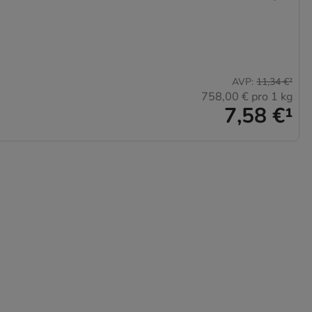
AVP
:
11,34 €
²
758,00 €
pro 1 kg
7,58 €
¹