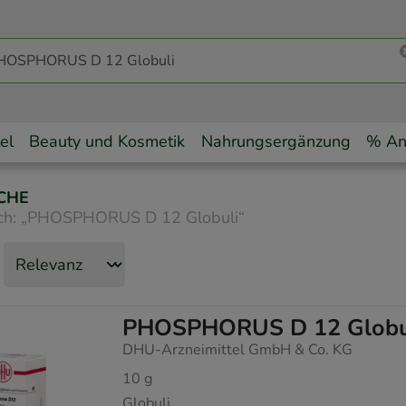
el
Beauty und Kosmetik
Nahrungsergänzung
% An
CHE
ch:
„
PHOSPHORUS D 12 Globuli
“
PHOSPHORUS D 12 Globu
DHU-Arzneimittel GmbH & Co. KG
10
g
Globuli