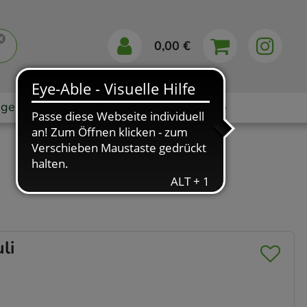
0,00 €
gebote
Markenshops
Ratgeber
App
li