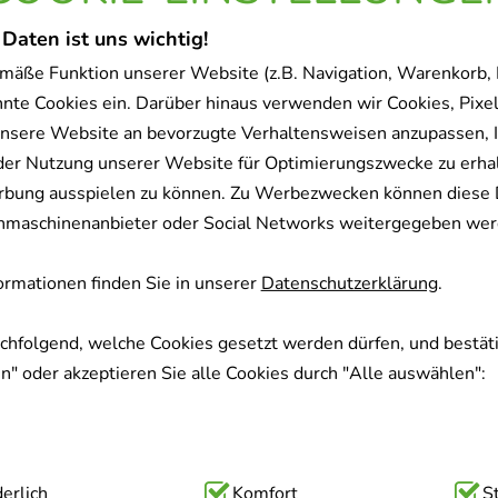
 Daten ist uns wichtig!
mäße Funktion unserer Website (z.B. Navigation, Warenkorb,
nnte Cookies ein. Darüber hinaus verwenden wir Cookies, Pixel
nsere Website an bevorzugte Verhaltensweisen anzupassen, 
der Nutzung unserer Website für Optimierungszwecke zu erha
rbung ausspielen zu können. Zu Werbezwecken können diese 
uchmaschinenanbieter oder Social Networks weitergegeben wer
rmationen finden Sie in unserer
Datenschutzerklärung
.
achfolgend, welche Cookies gesetzt werden dürfen, und bestäti
" oder akzeptieren Sie alle Cookies durch "Alle auswählen":
ig:
erlich
Hierbei handelt es sich um Cookies, die für die Grundfunk
Komfort
S