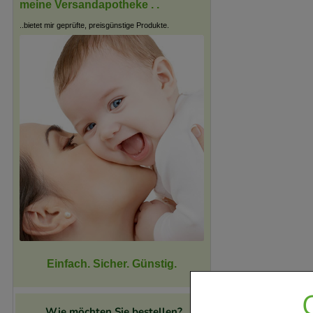
meine Versandapotheke . .
..bietet mir geprüfte, preisgünstige Produkte.
Einfach. Sicher. Günstig.
Wie möchten Sie bestellen?