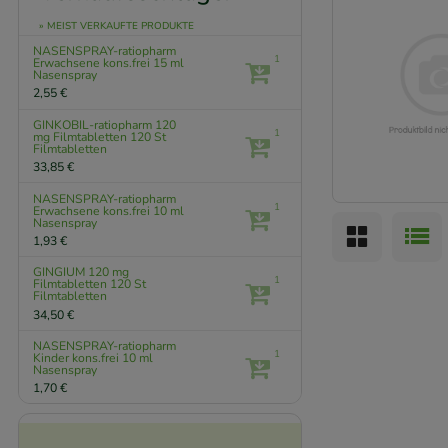
» MEIST VERKAUFTE PRODUKTE
NASENSPRAY-ratiopharm
1
Erwachsene kons.frei
15 ml
Nasenspray
2,55 €
GINKOBIL-ratiopharm 120
1
mg Filmtabletten
120 St
Filmtabletten
33,85 €
NASENSPRAY-ratiopharm
1
Erwachsene kons.frei
10 ml
Nasenspray
1,93 €
GINGIUM 120 mg
1
Filmtabletten
120 St
Filmtabletten
34,50 €
NASENSPRAY-ratiopharm
1
Kinder kons.frei
10 ml
Nasenspray
1,70 €