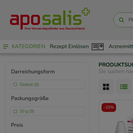
KATEGORIEN
Rezept Einlösen
Arzneimitt
PRODUKTSU
Sie suchen na
Darreichungsform
Globuli (3)
Packungsgröße
-
33%
10 g (3)
Preis