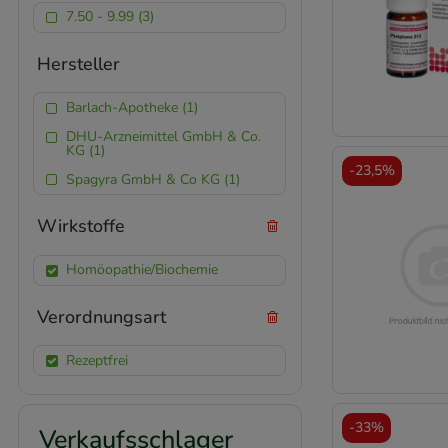
7.50 - 9.99 (3)
Hersteller
Barlach-Apotheke (1)
DHU-Arzneimittel GmbH & Co.
KG (1)
-
23,5%
Spagyra GmbH & Co KG (1)
Wirkstoffe
Homöopathie/Biochemie
Verordnungsart
Rezeptfrei
-
33%
Verkaufsschlager