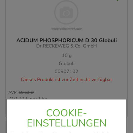
ACIDUM PHOSPHORICUM D 30 Globuli
Dr.RECKEWEG & Co. GmbH
10
g
Globuli
00907102
Dieses Produkt ist zur Zeit nicht verfügbar
AVP
:
10,63 €
²
710,00 €
pro 1 kg
7,10 €
¹
COOKIE-
EINSTELLUNGEN