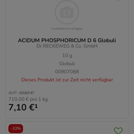
ACIDUM PHOSPHORICUM D 6 Globuli
Dr.RECKEWEG & Co. GmbH
10
g
Globuli
00907088
Dieses Produkt ist zur Zeit nicht verfügbar
AVP
:
10,63 €
²
710,00 €
pro 1 kg
7,10 €
¹
-
33%