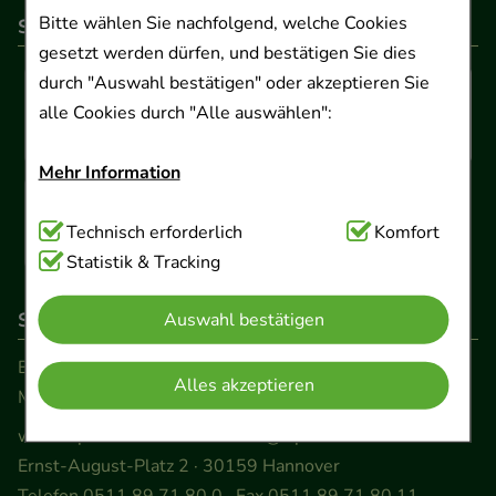
Bitte wählen Sie nachfolgend, welche Cookies
So können Sie bezahlen
gesetzt werden dürfen, und bestätigen Sie dies
durch "Auswahl bestätigen" oder akzeptieren Sie
alle Cookies durch "Alle auswählen":
Mehr Information
Technisch Notwendig:
Technisch erforderlich
Hierbei handelt es sich um
Komfort
Cookies, die für die Grundfunktionen unserer
Statistik & Tracking
Website notwendig sind (z.B. Navigation,
So erreichen Sie uns
Auswahl bestätigen
Warenkorb, Kundenkonto), weshalb auf diese nicht
verzichtet werden kann.
Beratung und Kundenservice:
Alles akzeptieren
Montag - Freitag von 9.00 bis 17.00 Uhr
Komfort:
Diese Cookies werden genutzt um das
www.ApoSalis.de
· E-Mail:
info@ApoSalis.de
Einkaufserlebnis noch ansprechender zu gestalten,
Ernst-August-Platz 2 · 30159 Hannover
beispielsweise für die Wiedererkennung des
Telefon 0511 89 71 80 0 · Fax 0511 89 71 80 11