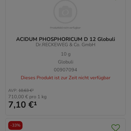
ACIDUM PHOSPHORICUM D 12 Globuli
Dr.RECKEWEG & Co. GmbH
10
g
Globuli
00907094
Dieses Produkt ist zur Zeit nicht verfügbar
AVP
:
10,63 €
²
710,00 €
pro 1 kg
7,10 €
¹
-
33%