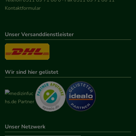
Besuchers oder unsere Seite an bevorzugte
Kontaktformular
Verhaltensweisen (z.B. Spracheinstellung)
anzupassen. Komfort-Cookies ermöglichen es uns
auch auf Ihre Bedürfnisse zugeschrittene Inhalte
Unser Versanddienstleister
anzuzeigen und unser Partnerprogramm zu
betreiben.
Statistik & Tracking:
Hierüber lassen sich
Informationen über die Art und Weise der Nutzung
Wir sind hier gelistet
unserer Website sammeln, mit deren Hilfe wir
unsere Website weiter für Sie optimieren können,
den Inhalt auf unserer Website aber auch die
Werbung auf Drittseiten möglichst relevant für Sie
zu gestalten. Bitte beachten Sie, dass Daten hierfür
teilweise an Dritte wie z.B. Google oder soziale
Medien übertragen werden.
Unser Netzwerk