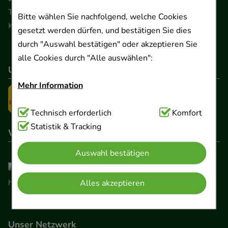
Telefon 0511 89 71 80 0 · Fax 0511 89 71 80 11
Bitte wählen Sie nachfolgend, welche Cookies
Kontaktformular
gesetzt werden dürfen, und bestätigen Sie dies
durch "Auswahl bestätigen" oder akzeptieren Sie
alle Cookies durch "Alle auswählen":
Unser Versanddienstleister
Mehr Information
Technisch Notwendig:
Technisch erforderlich
Hierbei handelt es sich um
Komfort
Cookies, die für die Grundfunktionen unserer
Statistik & Tracking
Wir sind hier gelistet
Website notwendig sind (z.B. Navigation,
Auswahl bestätigen
Warenkorb, Kundenkonto), weshalb auf diese nicht
verzichtet werden kann.
Alles akzeptieren
Komfort:
Diese Cookies werden genutzt um das
Einkaufserlebnis noch ansprechender zu gestalten,
beispielsweise für die Wiedererkennung des
Unser Netzwerk