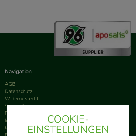
Navigation
AGB
Datenschutz
Widerrufsrecht
Versandkosten
FAQ
COOKIE-
Impressum
EINSTELLUNGEN
Kontakt
Barrierefreiheitserklärung