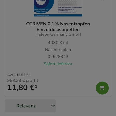
OTRIVEN 0,1% Nasentropfen
Einzeldosispipetten
Haleon Germany GmbH
40X0.3
ml
Nasentropfen
02528343
Sofort lieferbar
AVP
:
16,65 €
²
983,33 €
pro 1 l
11,80 €
¹