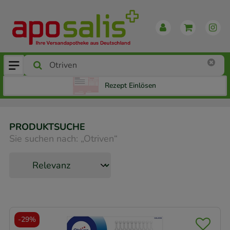
Rezept Einlösen
PRODUKTSUCHE
Sie suchen nach:
„
Otriven
“
-
29%