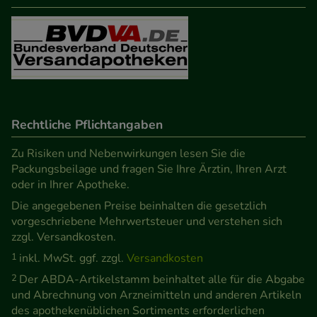
Besuchers oder unsere Seite an bevorzugte
Verhaltensweisen (z.B. Spracheinstellung)
anzupassen. Komfort-Cookies ermöglichen es uns
auch auf Ihre Bedürfnisse zugeschrittene Inhalte
anzuzeigen und unser Partnerprogramm zu
betreiben.
Rechtliche Pflichtangaben
Statistik & Tracking:
Hierüber lassen sich
Zu Risiken und Nebenwirkungen lesen Sie die
Informationen über die Art und Weise der Nutzung
Packungsbeilage und fragen Sie Ihre Ärztin, Ihren Arzt
unserer Website sammeln, mit deren Hilfe wir
oder in Ihrer Apotheke.
unsere Website weiter für Sie optimieren können,
Die angegebenen Preise beinhalten die gesetzlich
vorgeschriebene Mehrwertsteuer und verstehen sich
den Inhalt auf unserer Website aber auch die
zzgl. Versandkosten.
Werbung auf Drittseiten möglichst relevant für Sie
1
inkl. MwSt. ggf. zzgl.
Versandkosten
zu gestalten. Bitte beachten Sie, dass Daten hierfür
teilweise an Dritte wie z.B. Google oder soziale
2
Der ABDA-Artikelstamm beinhaltet alle für die Abgabe
und Abrechnung von Arzneimitteln und anderen Artikeln
Medien übertragen werden.
des apothekenüblichen Sortiments erforderlichen