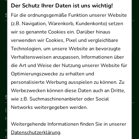
Der Schutz Ihrer Daten ist uns wichtig!
So können Sie bezahlen
Für die ordnungsgemäße Funktion unserer Website
(z.B. Navigation, Warenkorb, Kundenkonto) setzen
wir so genannte Cookies ein. Darüber hinaus
verwenden wir Cookies, Pixel und vergleichbare
Technologien, um unsere Website an bevorzugte
Verhaltensweisen anzupassen, Informationen über
die Art und Weise der Nutzung unserer Website für
Optimierungszwecke zu erhalten und
personalisierte Werbung ausspielen zu können. Zu
Werbezwecken können diese Daten auch an Dritte,
So erreichen Sie uns
wie z.B. Suchmaschinenanbieter oder Social
Networks weitergegeben werden.
Beratung und Kundenservice:
Montag - Freitag von 9.00 bis 17.00 Uhr
Weitergehende Informationen finden Sie in unserer
www.ApoSalis.de
· E-Mail:
info@ApoSalis.de
Datenschutzerklärung
.
Ernst-August-Platz 2 · 30159 Hannover