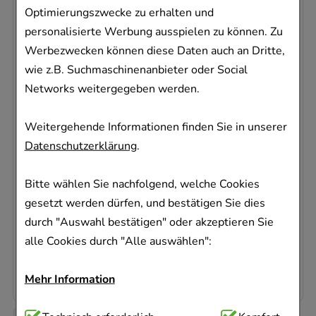
Optimierungszwecke zu erhalten und
personalisierte Werbung ausspielen zu können. Zu
Werbezwecken können diese Daten auch an Dritte,
wie z.B. Suchmaschinenanbieter oder Social
Networks weitergegeben werden.
OTRIVEN gegen Schnupfen 0,025%
Nasentropfen
Weitergehende Informationen finden Sie in unserer
Haleon Germany GmbH
Datenschutzerklärung
.
10
ml
Nasentropfen
Bitte wählen Sie nachfolgend, welche Cookies
16882769
gesetzt werden dürfen, und bestätigen Sie dies
Sofort lieferbar
durch "Auswahl bestätigen" oder akzeptieren Sie
alle Cookies durch "Alle auswählen":
AVP
:
5,20 €
²
338,00 €
pro 1 l
3,38 €
¹
Mehr Information