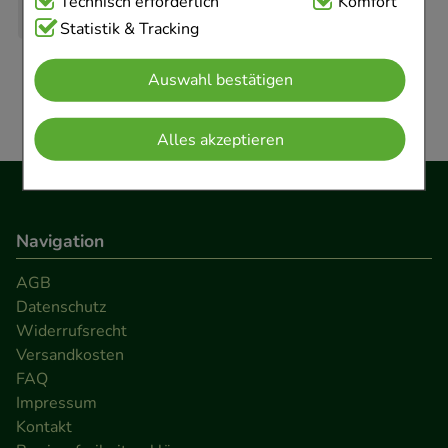
Technisch Notwendig:
Technisch erforderlich
Hierbei handelt es sich um
Komfort
Cookies, die für die Grundfunktionen unserer
Statistik & Tracking
Website notwendig sind (z.B. Navigation,
Auswahl bestätigen
Warenkorb, Kundenkonto), weshalb auf diese nicht
verzichtet werden kann.
Alles akzeptieren
Komfort:
Diese Cookies werden genutzt um das
Einkaufserlebnis noch ansprechender zu gestalten,
beispielsweise für die Wiedererkennung des
Navigation
Besuchers oder unsere Seite an bevorzugte
Verhaltensweisen (z.B. Spracheinstellung)
AGB
anzupassen. Komfort-Cookies ermöglichen es uns
Datenschutz
auch auf Ihre Bedürfnisse zugeschrittene Inhalte
Widerrufsrecht
anzuzeigen und unser Partnerprogramm zu
Versandkosten
FAQ
betreiben.
Impressum
Kontakt
Statistik & Tracking:
Hierüber lassen sich