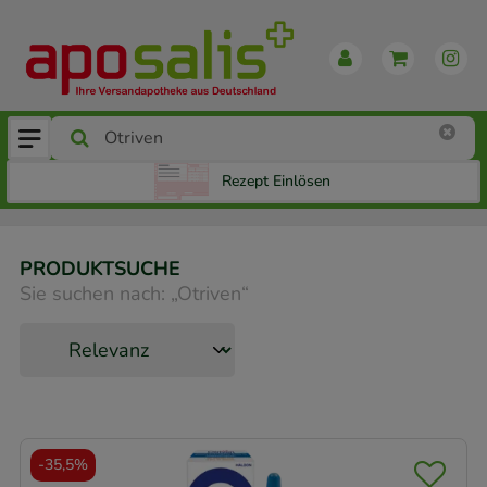
Rezept Einlösen
PRODUKTSUCHE
Sie suchen nach:
„
Otriven
“
-
35,5%