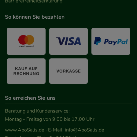
Barrierefreiheitserklärung
Informationen über die Art und Weise der Nutzung
unserer Website sammeln, mit deren Hilfe wir
So können Sie bezahlen
unsere Website weiter für Sie optimieren können,
den Inhalt auf unserer Website aber auch die
Werbung auf Drittseiten möglichst relevant für Sie
zu gestalten. Bitte beachten Sie, dass Daten hierfür
teilweise an Dritte wie z.B. Google oder soziale
Medien übertragen werden.
So erreichen Sie uns
Beratung und Kundenservice:
Montag - Freitag von 9.00 bis 17.00 Uhr
www.ApoSalis.de
· E-Mail:
info@ApoSalis.de