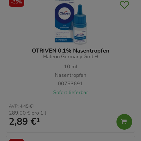
-
35%
OTRIVEN 0,1% Nasentropfen
Haleon Germany GmbH
10
ml
Nasentropfen
00753691
Sofort lieferbar
AVP
:
4,45 €
²
289,00 €
pro 1 l
2,89 €
¹