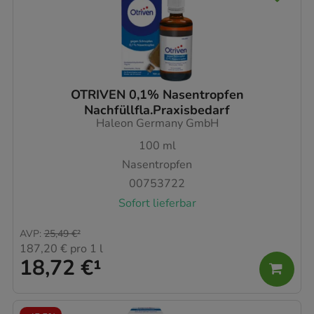
OTRIVEN 0,1% Nasentropfen
Nachfüllfla.Praxisbedarf
Haleon Germany GmbH
100
ml
Nasentropfen
00753722
Sofort lieferbar
AVP
:
25,49 €
²
187,20 €
pro 1 l
18,72 €
¹