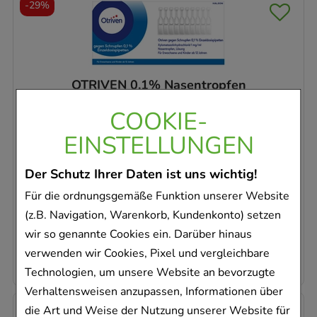
-
29%
OTRIVEN 0,1% Nasentropfen
Einzeldosispipetten
COOKIE-
Haleon Germany GmbH
40X0.3
ml
EINSTELLUNGEN
Nasentropfen
Der Schutz Ihrer Daten ist uns wichtig!
02528343
Sofort lieferbar
Für die ordnungsgemäße Funktion unserer Website
(z.B. Navigation, Warenkorb, Kundenkonto) setzen
AVP
:
16,65 €
²
wir so genannte Cookies ein. Darüber hinaus
983,33 €
pro 1 l
verwenden wir Cookies, Pixel und vergleichbare
11,80 €
¹
Technologien, um unsere Website an bevorzugte
Verhaltensweisen anzupassen, Informationen über
die Art und Weise der Nutzung unserer Website für
-
35%