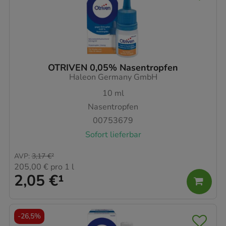
OTRIVEN 0,05% Nasentropfen
Haleon Germany GmbH
10
ml
Nasentropfen
00753679
Sofort lieferbar
AVP
:
3,17 €
²
205,00 €
pro 1 l
2,05 €
¹
-
26,5%