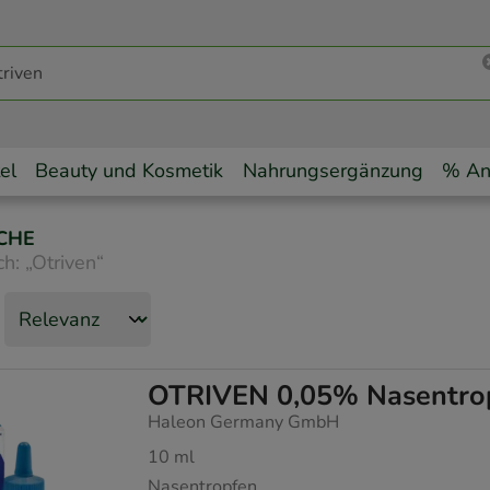
el
Beauty und Kosmetik
Nahrungsergänzung
% An
CHE
ch:
„
Otriven
“
OTRIVEN 0,05% Nasentro
Haleon Germany GmbH
10
ml
Nasentropfen