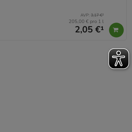
AVP
:
3,17 €
²
205,00 €
pro 1 l
2,05 €
¹