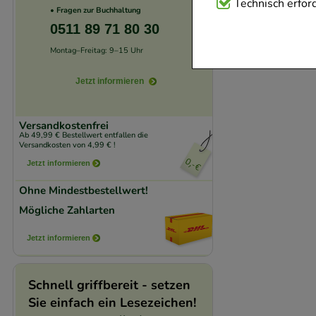
Technisch Notwend
Technisch erford
• Fragen zur Buchhaltung
Website notwendig 
0511 89 71 80 30
verzichtet werden 
Montag–Freitag: 9–15 Uhr
Komfort:
Diese Coo
Jetzt informieren
beispielsweise für
Verhaltensweisen (
Versandkostenfrei
auf Ihre Bedürfnis
Ab 49,99 € Bestellwert entfallen die
Versandkosten von 4,99 € !
Jetzt informieren
Statistik & Trackin
Ohne Mindestbestellwert!
unserer Website sa
Mögliche Zahlarten
den Inhalt auf unse
gestalten. Bitte be
Jetzt informieren
Medien übertragen
Schnell griffbereit - setzen
Sie einfach ein Lesezeichen!