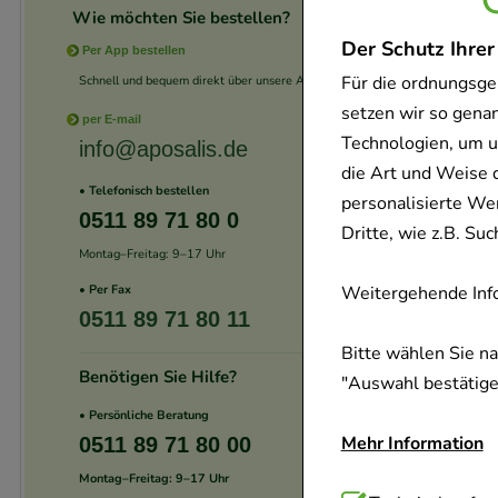
Wie möchten Sie bestellen?
Der Schutz Ihrer
Per App bestellen
Für die ordnungsge
Schnell und bequem direkt über unsere App.
setzen wir so gena
per E-mail
Technologien, um u
info@aposalis.de
die Art und Weise 
• Telefonisch bestellen
personalisierte We
0511 89 71 80 0
Dritte, wie z.B. S
Montag–Freitag: 9–17 Uhr
Weitergehende Info
• Per Fax
0511 89 71 80 11
Bitte wählen Sie n
Benötigen Sie Hilfe?
"Auswahl bestätigen
• Persönliche Beratung
Mehr Information
0511 89 71 80 00
Montag–Freitag: 9–17 Uhr