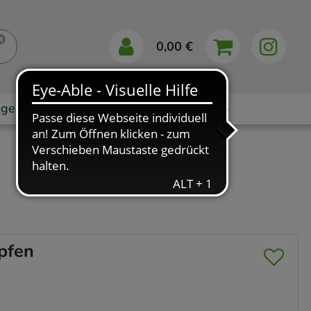
0,00 €
gebote
Markenshops
Ratgeber
App
pfen