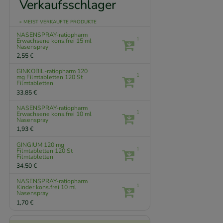
Verkaufsschlager
» MEIST VERKAUFTE PRODUKTE
NASENSPRAY-ratiopharm
1
Erwachsene kons.frei
15 ml
Nasenspray
2,55 €
GINKOBIL-ratiopharm 120
1
mg Filmtabletten
120 St
Filmtabletten
33,85 €
NASENSPRAY-ratiopharm
1
Erwachsene kons.frei
10 ml
Nasenspray
1,93 €
GINGIUM 120 mg
1
Filmtabletten
120 St
Filmtabletten
34,50 €
NASENSPRAY-ratiopharm
1
Kinder kons.frei
10 ml
Nasenspray
1,70 €