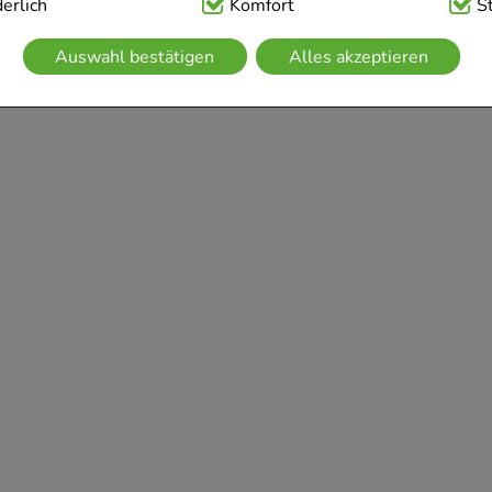
ig:
erlich
Hierbei handelt es sich um Cookies, die für die Grundfunk
Komfort
S
sind (z.B. Navigation, Warenkorb, Kundenkonto), weshalb auf 
Auswahl bestätigen
Alles akzeptieren
kann.
kies werden genutzt um das Einkaufserlebnis noch ansprechen
 die Wiedererkennung des Besuchers oder unsere Seite an be
z.B. Spracheinstellung) anzupassen. Komfort-Cookies ermögli
se zugeschrittene Inhalte anzuzeigen und unser Partnerprogram
g:
Hierüber lassen sich Informationen über die Art und Weise 
mmeln, mit deren Hilfe wir unsere Website weiter für Sie op
rer Website aber auch die Werbung auf Drittseiten möglichst r
achten Sie, dass Daten hierfür teilweise an Dritte wie z.B. Goo
 werden.