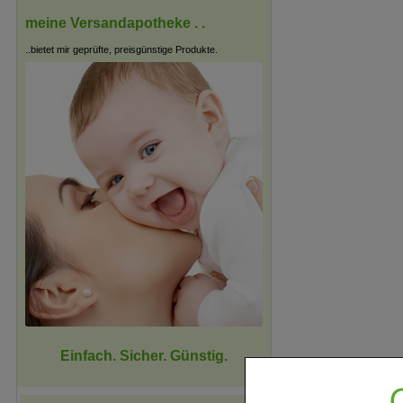
meine Versandapotheke . .
..bietet mir geprüfte, preisgünstige Produkte.
Einfach. Sicher. Günstig.