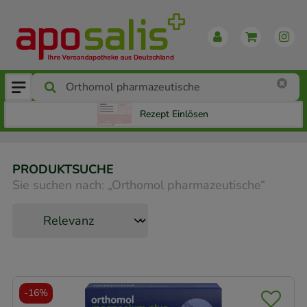
Rezept Einlösen
PRODUKTSUCHE
Sie suchen nach:
„
Orthomol pharmazeutische
“
-
16%