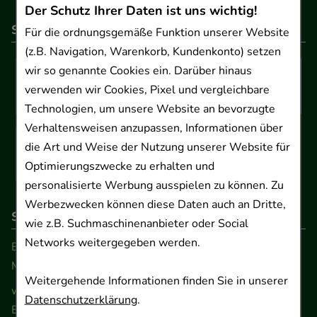
Der Schutz Ihrer Daten ist uns wichtig!
So können Sie bezahlen
Für die ordnungsgemäße Funktion unserer Website
(z.B. Navigation, Warenkorb, Kundenkonto) setzen
wir so genannte Cookies ein. Darüber hinaus
verwenden wir Cookies, Pixel und vergleichbare
Technologien, um unsere Website an bevorzugte
Verhaltensweisen anzupassen, Informationen über
die Art und Weise der Nutzung unserer Website für
Optimierungszwecke zu erhalten und
personalisierte Werbung ausspielen zu können. Zu
Werbezwecken können diese Daten auch an Dritte,
So erreichen Sie uns
wie z.B. Suchmaschinenanbieter oder Social
Networks weitergegeben werden.
Beratung und Kundenservice:
Montag - Freitag von 9.00 bis 17.00 Uhr
Weitergehende Informationen finden Sie in unserer
www.ApoSalis.de
· E-Mail:
info@ApoSalis.de
Datenschutzerklärung
.
Ernst-August-Platz 2 · 30159 Hannover