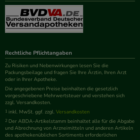
Besuchers oder unsere Seite an bevorzugte
Verhaltensweisen (z.B. Spracheinstellung)
anzupassen. Komfort-Cookies ermöglichen es uns
auch auf Ihre Bedürfnisse zugeschrittene Inhalte
anzuzeigen und unser Partnerprogramm zu
betreiben.
Rechtliche Pflichtangaben
Statistik & Tracking:
Hierüber lassen sich
Zu Risiken und Nebenwirkungen lesen Sie die
Informationen über die Art und Weise der Nutzung
Packungsbeilage und fragen Sie Ihre Ärztin, Ihren Arzt
oder in Ihrer Apotheke.
unserer Website sammeln, mit deren Hilfe wir
unsere Website weiter für Sie optimieren können,
Die angegebenen Preise beinhalten die gesetzlich
vorgeschriebene Mehrwertsteuer und verstehen sich
den Inhalt auf unserer Website aber auch die
zzgl. Versandkosten.
Werbung auf Drittseiten möglichst relevant für Sie
1
inkl. MwSt. ggf. zzgl.
Versandkosten
zu gestalten. Bitte beachten Sie, dass Daten hierfür
2
Der ABDA-Artikelstamm beinhaltet alle für die Abgabe
teilweise an Dritte wie z.B. Google oder soziale
und Abrechnung von Arzneimitteln und anderen Artikeln
Medien übertragen werden.
des apothekenüblichen Sortiments erforderlichen