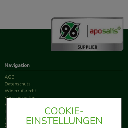
Navigation
AGB
Datenschutz
Widerrufsrecht
Versandkosten
FAQ
COOKIE-
Impressum
EINSTELLUNGEN
Kontakt
Barrierefreiheitserklärung