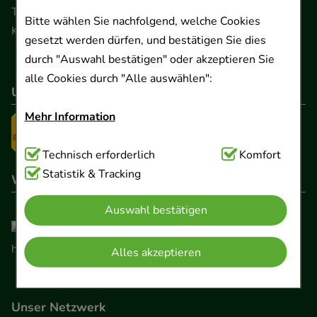
Telefon 0511 89 71 80 0 · Fax 0511 89 71 80 11
Bitte wählen Sie nachfolgend, welche Cookies
Kontaktformular
gesetzt werden dürfen, und bestätigen Sie dies
durch "Auswahl bestätigen" oder akzeptieren Sie
alle Cookies durch "Alle auswählen":
Unser Versanddienstleister
Mehr Information
Technisch Notwendig:
Technisch erforderlich
Hierbei handelt es sich um
Komfort
Cookies, die für die Grundfunktionen unserer
Statistik & Tracking
Wir sind hier gelistet
Website notwendig sind (z.B. Navigation,
Auswahl bestätigen
Warenkorb, Kundenkonto), weshalb auf diese nicht
verzichtet werden kann.
Alles akzeptieren
Komfort:
Diese Cookies werden genutzt um das
Einkaufserlebnis noch ansprechender zu gestalten,
Unser Netzwerk
beispielsweise für die Wiedererkennung des