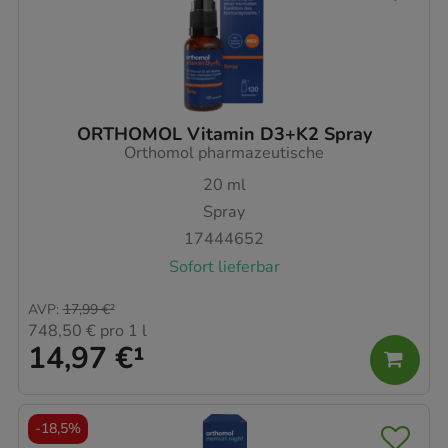
ORTHOMOL Vitamin D3+K2 Spray
Orthomol pharmazeutische
20
ml
Spray
17444652
Sofort lieferbar
AVP
:
17,99 €
²
748,50 €
pro 1 l
14,97 €
¹
-
18,5%