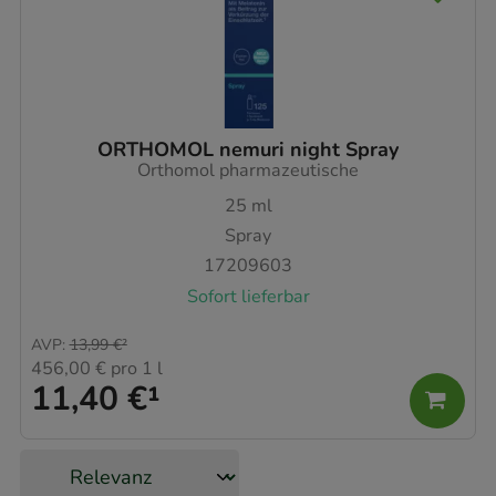
ORTHOMOL nemuri night Spray
Orthomol pharmazeutische
25
ml
Spray
17209603
Sofort lieferbar
AVP
:
13,99 €
²
456,00 €
pro 1 l
11,40 €
¹