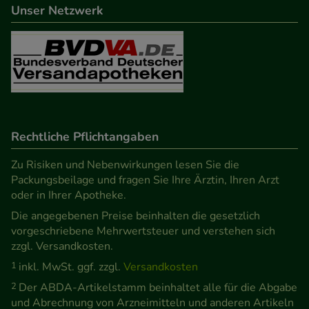
Unser Netzwerk
Informationen über die Art und Weise der Nutzung
unserer Website sammeln, mit deren Hilfe wir
unsere Website weiter für Sie optimieren können,
den Inhalt auf unserer Website aber auch die
Werbung auf Drittseiten möglichst relevant für Sie
zu gestalten. Bitte beachten Sie, dass Daten hierfür
teilweise an Dritte wie z.B. Google oder soziale
Rechtliche Pflichtangaben
Medien übertragen werden.
Zu Risiken und Nebenwirkungen lesen Sie die
Packungsbeilage und fragen Sie Ihre Ärztin, Ihren Arzt
oder in Ihrer Apotheke.
Die angegebenen Preise beinhalten die gesetzlich
vorgeschriebene Mehrwertsteuer und verstehen sich
zzgl. Versandkosten.
1
inkl. MwSt. ggf. zzgl.
Versandkosten
2
Der ABDA-Artikelstamm beinhaltet alle für die Abgabe
und Abrechnung von Arzneimitteln und anderen Artikeln