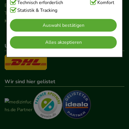
Technisch Notwendig:
Technisch erforderlich
Hierbei handelt es sich um
Komfort
Ernst-August-Platz 2 · 30159 Hannover
Cookies, die für die Grundfunktionen unserer
Statistik & Tracking
Telefon 0511 89 71 80 0 · Fax 0511 89 71 80 11
Website notwendig sind (z.B. Navigation,
Kontaktformular
Auswahl bestätigen
Warenkorb, Kundenkonto), weshalb auf diese nicht
verzichtet werden kann.
Alles akzeptieren
Unser Versanddienstleister
Komfort:
Diese Cookies werden genutzt um das
Einkaufserlebnis noch ansprechender zu gestalten,
beispielsweise für die Wiedererkennung des
Besuchers oder unsere Seite an bevorzugte
Verhaltensweisen (z.B. Spracheinstellung)
Wir sind hier gelistet
anzupassen. Komfort-Cookies ermöglichen es uns
auch auf Ihre Bedürfnisse zugeschrittene Inhalte
anzuzeigen und unser Partnerprogramm zu
betreiben.
Statistik & Tracking:
Hierüber lassen sich