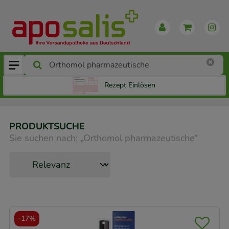
Rezept Einlösen
PRODUKTSUCHE
Sie suchen nach:
„
Orthomol pharmazeutische
“
-
17%