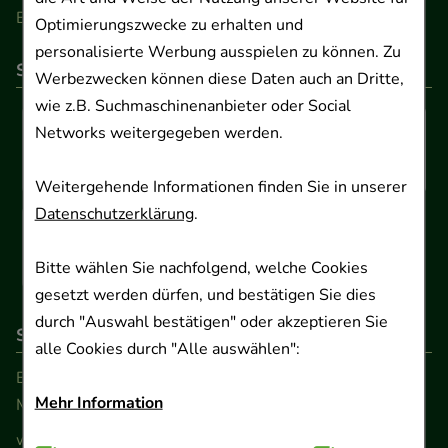
Barrierefreiheitserklärung
Optimierungszwecke zu erhalten und
personalisierte Werbung ausspielen zu können. Zu
So können Sie bezahlen
Werbezwecken können diese Daten auch an Dritte,
wie z.B. Suchmaschinenanbieter oder Social
Networks weitergegeben werden.
Weitergehende Informationen finden Sie in unserer
Datenschutzerklärung
.
Bitte wählen Sie nachfolgend, welche Cookies
gesetzt werden dürfen, und bestätigen Sie dies
durch "Auswahl bestätigen" oder akzeptieren Sie
So erreichen Sie uns
alle Cookies durch "Alle auswählen":
Beratung und Kundenservice:
Mehr Information
Montag - Freitag von 9.00 bis 17.00 Uhr
www.ApoSalis.de
· E-Mail:
info@ApoSalis.de