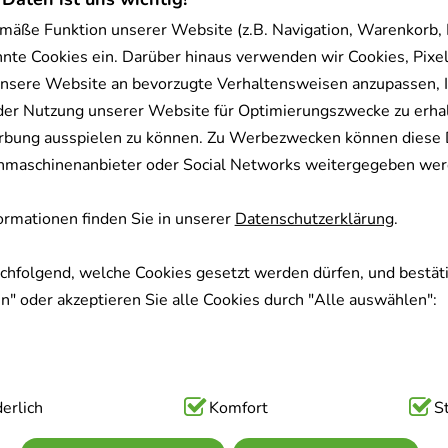
mäße Funktion unserer Website (z.B. Navigation, Warenkorb,
nnte Cookies ein. Darüber hinaus verwenden wir Cookies, Pixel
nsere Website an bevorzugte Verhaltensweisen anzupassen, 
der Nutzung unserer Website für Optimierungszwecke zu erha
rbung ausspielen zu können. Zu Werbezwecken können diese 
uchmaschinenanbieter oder Social Networks weitergegeben wer
rmationen finden Sie in unserer
Datenschutzerklärung
.
achfolgend, welche Cookies gesetzt werden dürfen, und bestäti
" oder akzeptieren Sie alle Cookies durch "Alle auswählen":
ig:
erlich
Hierbei handelt es sich um Cookies, die für die Grundfunk
Komfort
S
sind (z.B. Navigation, Warenkorb, Kundenkonto), weshalb auf 