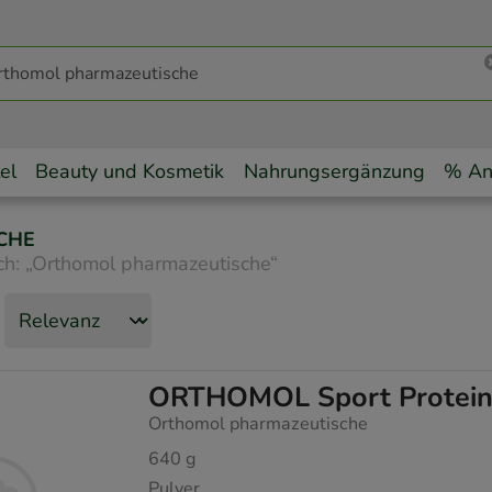
el
Beauty und Kosmetik
Nahrungsergänzung
% An
CHE
ch:
„
Orthomol pharmazeutische
“
ORTHOMOL Sport Protein 
Orthomol pharmazeutische
640
g
Pulver