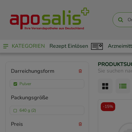
KATEGORIEN
Rezept Einlösen
Arzneimitt
PRODUKTSU
Sie suchen na
Darreichungsform
Pulver
Packungsgröße
-
15%
640 g (2)
Preis