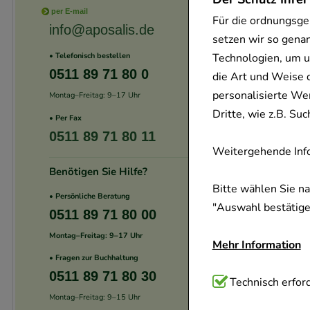
per E-mail
Für die ordnungsge
info@aposalis.de
setzen wir so gena
Technologien, um u
• Telefonisch bestellen
0511 89 71 80 0
die Art und Weise 
personalisierte We
Montag–Freitag: 9–17 Uhr
Dritte, wie z.B. S
• Per Fax
0511 89 71 80 11
Weitergehende Info
Benötigen Sie Hilfe?
Bitte wählen Sie n
• Persönliche Beratung
"Auswahl bestätigen
0511 89 71 80 00
Montag–Freitag: 9–17 Uhr
Mehr Information
• Fragen zur Buchhaltung
0511 89 71 80 30
Technisch Notwend
Technisch erford
Montag–Freitag: 9–15 Uhr
Website notwendig 