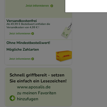
verzichtet werden 
Jetzt informieren
Komfort:
Diese Coo
Versandkostenfrei
beispielsweise für
Ab 49,99 € Bestellwert entfallen die
Versandkosten von 4,99 € !
Verhaltensweisen (
Jetzt informieren
auf Ihre Bedürfnis
Ohne Mindestbestellwert!
Statistik & Trackin
Mögliche Zahlarten
unserer Website sa
Jetzt informieren
den Inhalt auf unse
gestalten. Bitte be
Medien übertragen
Schnell griffbereit - setzen
Sie einfach ein Lesezeichen!
www.aposalis.de
zu meinen Favoriten
hinzufugen