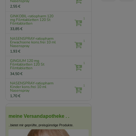
Nasenspray
2,55 €
GINKOBIL-ratiopharm 120
1
mg Filmtabletten
120 St
Filmtabletten
33,85 €
NASENSPRAY-ratiopharm
1
Erwachsene kons.frei
10 ml
Nasenspray
1,93 €
GINGIUM 120 mg
1
Filmtabletten
120 St
Filmtabletten
34,50 €
NASENSPRAY-ratiopharm
1
Kinder kons.frei
10 ml
Nasenspray
1,70 €
meine Versandapotheke . .
..bietet mir geprüfte, preisgünstige Produkte.