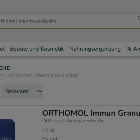
el
Beauty und Kosmetik
Nahrungsergänzung
% An
CHE
ch:
„
Orthomol pharmazeutische
“
ORTHOMOL Immun Granul
Orthomol pharmazeutische
15
St
Beutel