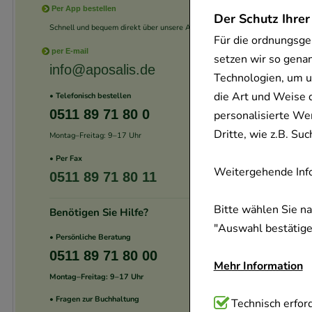
Per App bestellen
Der Schutz Ihrer
Schnell und bequem direkt über unsere App.
Für die ordnungsge
per E-mail
setzen wir so gena
info@aposalis.de
Technologien, um u
die Art und Weise 
• Telefonisch bestellen
0511 89 71 80 0
personalisierte We
Dritte, wie z.B. S
Montag–Freitag: 9–17 Uhr
• Per Fax
Weitergehende Info
0511 89 71 80 11
Bitte wählen Sie n
Benötigen Sie Hilfe?
"Auswahl bestätigen
• Persönliche Beratung
0511 89 71 80 00
Mehr Information
Montag–Freitag: 9–17 Uhr
• Fragen zur Buchhaltung
Technisch Notwend
Technisch erford