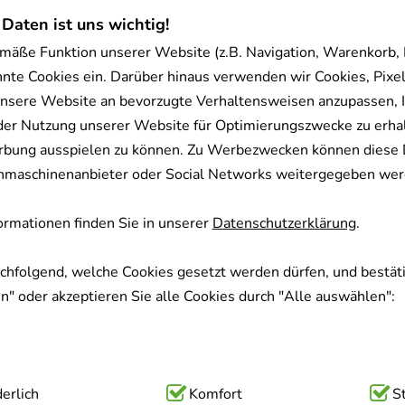
 Daten ist uns wichtig!
mäße Funktion unserer Website (z.B. Navigation, Warenkorb,
nnte Cookies ein. Darüber hinaus verwenden wir Cookies, Pixel
nsere Website an bevorzugte Verhaltensweisen anzupassen, 
der Nutzung unserer Website für Optimierungszwecke zu erha
rbung ausspielen zu können. Zu Werbezwecken können diese 
uchmaschinenanbieter oder Social Networks weitergegeben wer
rmationen finden Sie in unserer
Datenschutzerklärung
.
achfolgend, welche Cookies gesetzt werden dürfen, und bestäti
" oder akzeptieren Sie alle Cookies durch "Alle auswählen":
ig:
erlich
Hierbei handelt es sich um Cookies, die für die Grundfunk
Komfort
S