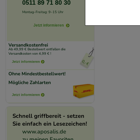
0511 89 71 80 30
Website notwendig 
Montag–Freitag: 9–15 Uhr
verzichtet werden 
Jetzt informieren
Komfort:
Diese Coo
beispielsweise für
Versandkostenfrei
Verhaltensweisen (
Ab 49,99 € Bestellwert entfallen die
Versandkosten von 4,99 € !
auf Ihre Bedürfnis
Jetzt informieren
Statistik & Trackin
Ohne Mindestbestellwert!
unserer Website sa
Mögliche Zahlarten
den Inhalt auf unse
Jetzt informieren
gestalten. Bitte be
Medien übertragen
Schnell griffbereit - setzen
Sie einfach ein Lesezeichen!
www.aposalis.de
zu meinen Favoriten