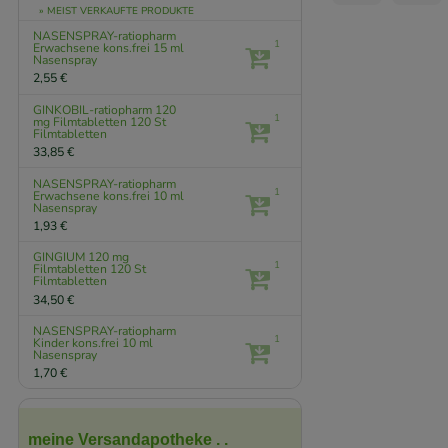
» MEIST VERKAUFTE PRODUKTE
NASENSPRAY-ratiopharm
1
Erwachsene kons.frei
15 ml
Nasenspray
2,55 €
GINKOBIL-ratiopharm 120
1
mg Filmtabletten
120 St
Filmtabletten
33,85 €
NASENSPRAY-ratiopharm
1
Erwachsene kons.frei
10 ml
Nasenspray
1,93 €
GINGIUM 120 mg
1
Filmtabletten
120 St
Filmtabletten
34,50 €
NASENSPRAY-ratiopharm
1
Kinder kons.frei
10 ml
Nasenspray
1,70 €
meine Versandapotheke . .