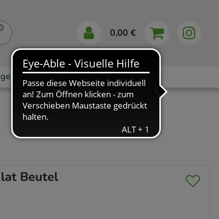
0,00 €
gebote
Markenshops
Ratgeber
App
at Beutel