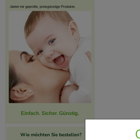
..bietet mir geprüfte, preisgünstige Produkte.
Einfach. Sicher. Günstig.
Wie möchten Sie bestellen?