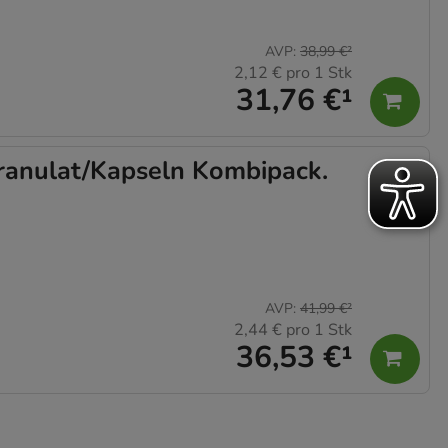
AVP
:
38,99 €
²
2,12 €
pro 1 Stk
31,76 €
¹
nulat/Kapseln Kombipack.
AVP
:
41,99 €
²
2,44 €
pro 1 Stk
36,53 €
¹